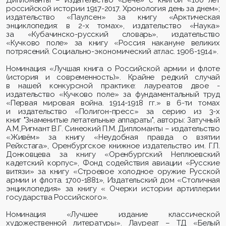
российской истории 1917-2017. Хронология день за днем»;
издательство «
Паулсен
» за книгу «Арктическая
энциклопедия: в 2-х томах», издательство «Наука»
за «
Кубачинско
-русский словарь», издательство
«
Кучково
поле» за книгу «Россия накануне великих
потрясений. Социально-экономический атлас. 1906-1914».
Номинация «Лучшая книга о Российской армии и флоте
(история и современность)». Крайне редкий случай
в нашей конкурсной практике: лауреатов двое -
издательство «Кучково поле» за фундаментальный труд
«Первая мировая война. 1914-1918 гг.» в 6-ти томах
и издательство «Полигон-пресс» за серию из 3-х
книг "Знаменитые
летательные аппараты", авторы:
Затучный
А.М.,Ригмант В.Г. Синеокий П.М.
Дипломанты
– издательство
«Живём» за книгу «Неудобная правда о взятии
Рейхстага», Оренбургское книжное издательство им. Г.П.
Донковцева за книгу «Оренбургский Неплюевский
кадетский корпус», Фонд содействия авиации «Русские
витязи» за книгу «Строевое холодное оружие Русской
армии и флота. 1700-1881», Издательский дом «Столичная
энциклопедия» за книгу « Очерки истории артиллерии
государства Российского».
Номинация «Лучшее издание классической
художественной литературы». Лауреат – ТД «Белый