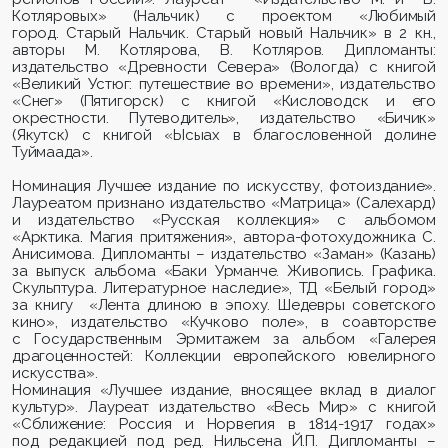
Котляровых
» (Нальчик) с проектом «Любимый
город. Старый Нальчик. Старый новый Нальчик» в 2 кн.,
авторы
М. Котлярова
,
В. Котляров
. Дипломанты:
издательство «Древности Севера» (Вологда) с книгой
«
Великий Устюг: путешествие во времени»
, издательство
«Снег» (Пятигорск)
с книгой «Кисловодск и его
окрестности. Путеводитель»
, издательство «
Бичик
»
(Якутск) с книгой
«Ысыах в благословенной долине
Туймаада».
Номинация Лучшее издание по искусству, фотоиздание».
Лауреатом признано издательство «Матрица» (Салехард)
и издательство «Русская коллекция» с альбомом
«Арктика. Магия притяжения», автора-фотохудожника
С.
Анисимова
. Дипломанты – издательство «Заман» (Казань)
за выпуск альбома «
Баки Урманче. Живопись. Графика.
Скульптура. Литературное наследие
», ТД «Белый город»
за книгу
«Лента длиною в эпоху. Шедевры советского
кино», издательство «Кучково поле», в соавторстве
с Государственным Эрмитажем за альбом «Галерея
драгоценностей: Коллекции европейского ювелирного
искусства».
Номинация «Лучшее издание, вносящее вклад в диалог
культур». Лауреат издательство «Весь Мир» с книгой
«Сближение: Россия и Норвегия в 1814-1917 годах»
под редакцией под ред. Нильсена Й.П.
Дипломанты –