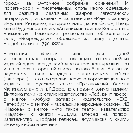
город» за 15-томное собрание сочинений М.
Ибрагимовой – писательницы, столь много сделавшей
для развития различных жанров дагестанской
литературы. Дипломанты – издательство «Инеш» за книгу
«Мустай. Интервью, которого никогда не было», Центр
книги Рудомино за книгу «Английский триптих Константина
Бальмонта», Тюменский региональный общественный
фонд «Возрождение Тобольска» за книгу «Цевница.
Усадебная лира. 1790-1820».
Номинация «Лучшая книга для детей
и юношества» собрала коллекцию интереснейших
изданий, здесь всегда наиболее острая конкуренция. Вот
и в этот раз в короткий список попало 6 книг. А ставшая
лауреатом книга выпущена издательством «Снег»
(Пятигорск) – это повторение первого дореволюционного
издания на русском языке «Приключений барона
Мюнхгаузена» с
илл
.
Г.Доре
, но с новыми комментариями.
Дипломантами же стали: издательство «Лабиринт-пресс»
с книгой «Азбука загадок», издательство «БХВ-
Петербург» с книгой
«Карельские народные сказки»
, ИД
«
Навона
» с книгой «
Что такое театр»
, издательство
«
Паулсен
» с книгой «
СЕДОВ. Вперед на полюс»
,
издательство «Добрый великан» (Мурманск) с книгой
«
Между небом и землёй».