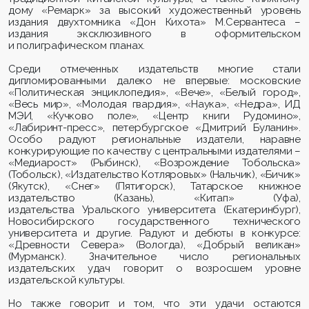
дому «Ремарк» за высокий художественный уровень
издания двухтомника «Дон Кихота»
М.Сервантеса
–
издания эксклюзивного в оформительском
и полиграфическом планах.
Среди отмеченных издательств многие стали
дипломированными далеко не впервые: московские
«Политическая энциклопедия», «Вече», «Белый город»,
«Весь мир», «Молодая гвардия», «Наука», «Недра», ИД
МЭИ, «
Кучково
поле», «Центр книги
Рудомино
»,
«Лабиринт-пресс», петербургское «Дмитрий Буланин».
Особо радуют региональные издатели, наравне
конкурирующие по качеству с центральными издателями –
«
Медиарост
» (Рыбинск), «Возрождение Тобольска»
(Тобольск), «Издательство Котляровых» (Нальчик), «
Бичик
»
(Якутск), «Снег» (Пятигорск), Татарское книжное
издательство (Казань), «
Китап
» (Уфа),
издательства Уральского университета (Екатеринбург),
Новосибирского государственного технического
университета и другие. Радуют и дебюты в конкурсе:
«Древности Севера» (Вологда), «Добрый великан»
(Мурманск). Значительное число региональных
издательских удач говорит о возросшем уровне
издательской культуры.
Но также говорит и том, что эти удачи остаются