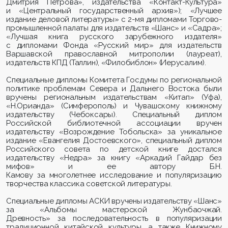
Дмитрия Петрова», издательства «Контакт-Культура»
и «Центральный государственный архив»); «Лучшее
издание деловой литературы» с 2-мя дипломами Торгово-
промышленной палаты для издательств «Шанс» и «Садра»;
«Лучшая книга русского зарубежного издателя»
с дипломами Фонда «Русский мир» для издательств
Варшавской православной митрополии (лауреат),
издательств КПД (Таллин), «Филобиблон» (Иерусалим).
Специальные дипломы Комитета Госдумы по региональной
политике проблемам Севера и Дальнего Востока были
вручены региональным издательствам «
Китап
» (Уфа),
«
Н.Орианда
» (Симферополь) и Чувашскому книжному
издательству (Чебоксары). Специальный диплом
Российской библиотечной ассоциации вручен
издательству «Возрождение Тобольска» за уникальное
издание «Евангелия Достоевского», специальный диплом
Российского совета по детской книге достался
издательству «Недра» за книгу «Аркадий Гайдар без
мифов» и ее автору
Б.Н.
Камову
за
многолетнее
исследование и популяризацию
творчества классика советской литературы.
Специальные дипломы АСКИ вручены издательству «Шанс»
за «Альбомы мастерской
Жунбаочжай
.
Древность» за последовательность в популяризации
традиционной китайской культуры, а также Книжному