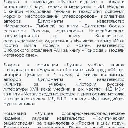
Лауреат в номинации «Лучшее издание в области
естественных наук, техники и медицины» - ИД «Недра»
с книгой «Подводная техника и технология освоения
морских месторождений углеводородов», коллектива
авторов. Дипломанты – издательство
«
Медиарост
» (Рыбинск) за книгу «Двигатели боевых
самолетов России», издательство Новосибирского
госуниверситета за книгу «Классическая
электродинамика», издательство «
Бослен
» за книгу «Мозг
против мозга. Новеллы о мозге», издательство
Сибирского отделения РАН за книгу «Природа и модели
метаморфизма».
Лауреат в номинации «Лучшая учебная книга»
- издательство «Наука» за обстоятельный труд «Общая
история Церкви» в 2 томах, 4 книгах коллектива
авторов. Дипломанты – издательство
«Флинта» за учебник «История русской
литературы
XVIII
века: учебник в 2-
x
частях», ИД МЭИ
за книгу «Металловедение, ресурс и диагностика металла
в теплоэнергетике», ИД ВШЭ за книгу «Мультимедийная
журналистика».
Номинация «Лучшее словарно-энциклопедическое
издание»: лауреат издательство «Политическая
энциклопедия» за энциклопедию «Россия в 1917 году».
Дипломанты – издательство «Вече» с книгой «100 лет