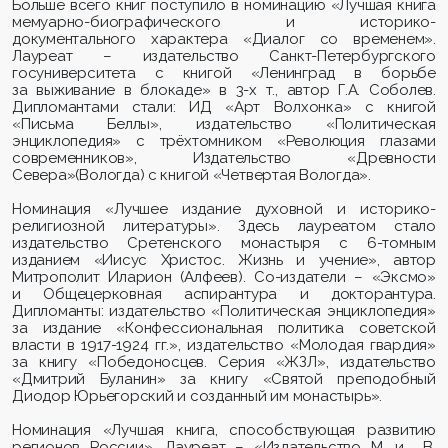
Больше всего книг поступило в номинацию «Лучшая книга
мемуарно-биографического и историко-
документального характера «Диалог со временем».
Лауреат – издательство Санкт-Петербургского
госуниверситета с книгой «Ленинград в борьбе
за выживание в блокаде» в 3-х т., автор Г.А. Соболев.
Дипломантами стали: ИД «Арт Волхонка» с книгой
«Письма Беллы», издательство «Политическая
энциклопедия» с трёхтомником «Революция глазами
современников», Издательство «Древности
Севера»(Вологда) с книгой «Четвертая Вологда».
Номинация «Лучшее издание духовной и историко-
религиозной литературы». Здесь лауреатом стало
издательство Сретенского монастыря с 6-томным
изданием «Иисус Христос. Жизнь и учение», автор
Митрополит Иларион (Алфеев). Со-издатели – «Эксмо»
и Общецерковная аспирантура и докторантура.
Дипломанты: издательство «Политическая энциклопедия»
за издание «Конфессиональная политика советской
власти в 1917-1924 гг.»,
издательство «Молодая гвардия»
за книгу «
Победоносцев. Серия «ЖЗЛ»,
издательство
«Дмитрий Буланин»
за книгу «Святой преподобный
Диодор Юрьегорский и созданный им монастырь».
Номинация «Лучшая книга, способствующая развитию
регионов России». Лауреат – «Издательство М. и
В.