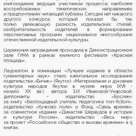
книгоиздания, ведущих участниках процесса, наиболее
востребованных тематических направлениях
и предпочтениях читающей публики. Сегодня нет никакого
другого конкурса, который показал бы так
полно увлекающую разность издательских стилей,
изобретательность издателей в формировании
перспективных программ, национальное многообразие
отечественной издательской культуры.
Церемония награждения проходила в Демонстрационном
зале ГУМА в рамках книжного фестиваля «Красная
площадь».
Лауреатом в номинации «Лучшее издание в области
гуманитарных наук» стало капитальное исследование
издательства «
Бичик
» (Якутск) «Материальная и духовная
культура народов Якутии в музеях мира (XVII -
начало XX вв.), автора З.И. Ивановой-
Унаровой
;
дипломанты – издательство «
Бослен
»
за книгу «Беспощадный учитель: педагогика
non
-
fiction
»,
издательство «
Кучково
поле» и Фонд «Связь времен»
за совместное издание «Династия Шервудов в истории
и культуре России», издательство «Весь мир»
за проект «Российское общество и вызовы времени» в 5
книгах.