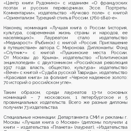
«Центр книги
Рудомино
» с изданием
«О французских
поэтах и русских переводчиках. Эссе. Портреты.
Комментарии»
, издательство «
Кучково
поле» с книгой
«
Ориентализм: Турецкий стиль в России. 1760-1840-е».
Наконец, номинация «Лучшая книга о России (история,
культура, современная жизнь страны и народов, ее
населяющих)». Лауреатом стало издательство
«Медиарост» (Рыбинск) с книгой «Россия. Приглашение
в путешествие» автора С. Миронова. Дипломанты: Фонд
«Спутник+» с книгой «Пушкинские места России.
От Москвы до Крыма», издательство «Политическая
энциклопедия» с двухтомником «Российская революция
1917 года: власть, общество, культура» издательство
«Вече» с книгой «Судьба русской Тавриды», издательство
«Красивая книга» за фолиант «Черное надежное золото:
70 историй о российском угле».
Таким образом, среди лауреатов 13-ти основных
номинаций – 7 московских, 1 петербургское и 5
провинциальных издательств. Всего же разные дипломы
получили 73 издательства.
Специальные номинации: Департамента СМИ и рекламы г.
Москвы «Лучшая книга о Москве» (дипломы получили 4
книги – издательства «Планета» (лауреат), «Издательства