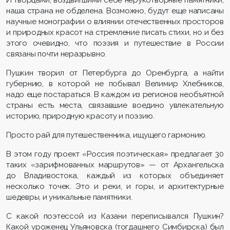
И творцами, воздвигшими себе нерукотворные памятники,
наша страна не обделена. Возможно, будут еще написаны
научные монографии о влиянии отечественных просторов
и природных красот на стремление писать стихи, но и без
этого очевидно, что поэзия и путешествие в России
связаны почти неразрывно.
Пушкин творил от Петербурга до Оренбурга, а найти
губернию, в которой не побывал Велимир Хлебников,
надо еще постараться. В каждом из регионов необъятной
страны есть места, связавшие воедино увлекательную
историю, природную красоту и поэзию.
Просто рай для путешественника, ищущего гармонию.
В этом году проект «Россия поэтическая» предлагает 30
таких «зарифмованных маршрутов» — от Архангельска
до Владивостока, каждый из которых объединяет
несколько точек. Это и реки, и горы, и архитектурные
шедевры, и уникальные памятники.
С какой поэтессой из Казани переписывался Пушкин?
Какой уроженец Ульяновска (тогдашнего Симбирска) был