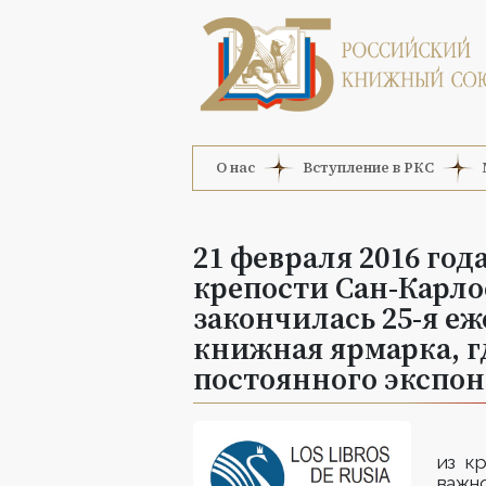
О нас
Вступление в РКС
21 февраля 2016 год
крепости Сан-Карло
закончилась 25-я е
книжная ярмарка, г
постоянного экспон
из к
важн