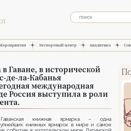
Мероприятия
Экспертный центр
Аналитика
Сов
а в Гаване, в исторической
По
с-де-ла-Кабанья
жегодная международная
де Россия выступила в роли
ента.
Гаванская книжная ярмарка – одна
рупнейших книжных ярмарок в мире и самое
ое событие в издательском мире Латинской