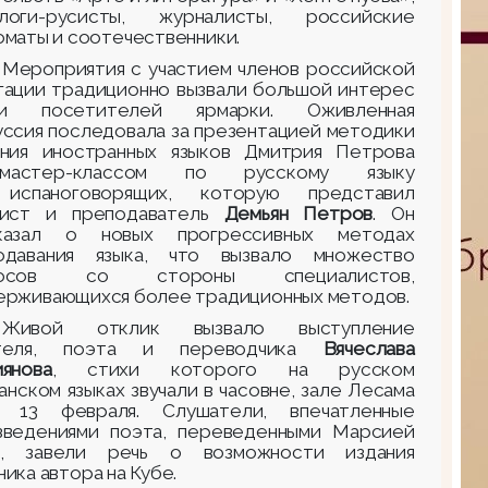
логи-русисты, журналисты, российские
оматы и соотечественники.
Мероприятия с участием членов российской
гации традиционно вызвали большой интерес
ди посетителей ярмарки. Оживленная
уссия последовала за презентацией методики
ения иностранных языков Дмитрия Петрова
астер-классом по русскому языку
испаноговорящих, которую представил
вист и преподаватель
Демьян Петров
. Он
казал о новых прогрессивных методах
одавания языка, что вызвало множество
росов со стороны специалистов,
ерживающихся более традиционных методов.
Живой отклик вызвало выступление
ателя, поэта и переводчика
Вячеслава
иянова
, стихи которого на русском
анском языках звучали в часовне, зале Лесама
 13 февраля. Слушатели, впечатленные
зведениями поэта, переведенными Марсией
а, завели речь о возможности издания
ика автора на Кубе.