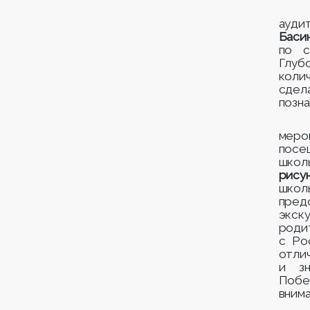
ауди
Баси
по с
Глу
коли
сдел
позна
меро
посе
шко
рису
шко
пред
экск
роди
с Ро
отли
и зн
Побе
внима