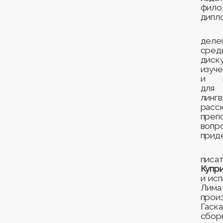
фило
дипл
деле
сре
диск
изуч
и м
для 
линг
расс
преп
воп
прид
пис
Купр
и исп
Лима
прои
Гаск
сборн