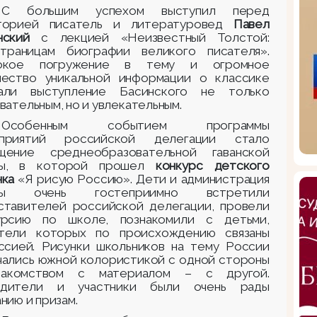
С большим успехом выступил перед
торией писатель и литературовед
Павел
нский
с лекцией «Неизвестный Толстой:
траницам биографии великого писателя».
бокое погружение в тему и огромное
чество уникальной информации о классике
али выступление Басинского не только
вательным, но и увлекательным.
Особенным событием программы
приятий российской делегации стало
щение среднеобразовательной гаванской
лы, в которой прошел
конкурс детского
нка
«Я рисую Россию»
. Дети и администрация
лы очень гостеприимно встретили
ставителей российской делегации, провели
урсию по школе, познакомили с детьми,
тели которых по происхождению связаны
ссией. Рисунки школьников на тему России
чались южной колористикой с одной стороны
акомством с материалом – с другой.
дители и участники были очень рады
нию и призам.