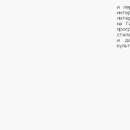
и пе
инт
лите
на Г
прог
стал
и да
культ