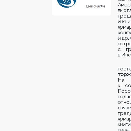
Амер
выст
про
и кн
ярм
конф
и др.
встр
с гр
в Инс
пост
торж
На 
к со
Посо
под
отно
связ
пред
ярма
книг
издат