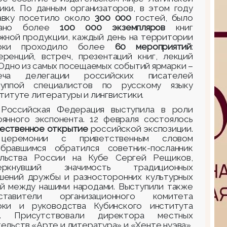
ики. По данным организаторов, в этом году
авку посетило около
300 000
гостей, было
дано более
100 000 экземпляров
книг
ижной продукции, каждый день на территории
арки проходило более
60 мероприятий
:
еренций, встреч, презентаций книг, лекций
 Одно из самых посещаемых событий ярмарки –
еча делегации российских писателей
уппой специалистов по русскому языку
титуте литературы и лингвистики.
Российская Федерация выступила в роли
оянного экспонента. 12 февраля состоялось
ественное открытие
российской экспозиции.
церемонии с приветственным словом
бравшимся обратился советник-посланник
льства России на Кубе Сергей Рещиков,
черкнувший значимость традиционных
шений дружбы и разносторонних культурных
ей между нашими народами. Выступили также
ставители организационного комитета
рки и руководства Кубинского института
и. Присутствовали директора местных
ельств «Арте и литература» и «Хенте нуэва»,