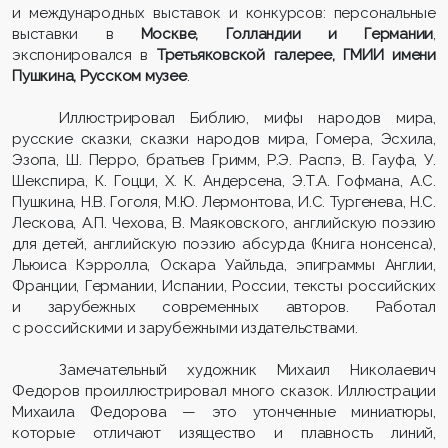
и международных выставок и конкурсов: персональные
выставки в
Москве, Голландии и Германии
,
экспонировался в
Третьяковской галерее, ГМИИ имени
Пушкина, Русском музее
.
Иллюстрировал Библию, мифы народов мира,
русские сказки, сказки народов мира, Гомера, Эсхила,
Эзопа, Ш. Перро, братьев Гримм, Р.Э. Распэ, В. Гауфа, У.
Шекспира, К. Гоцци, Х. К. Андерсена, Э.Т.А. Гофмана, А.С.
Пушкина, Н.В. Гоголя, М.Ю. Лермонтова, И.С. Тургенева, Н.С.
Лескова, А.П. Чехова, В. Маяковского, английскую поэзию
для детей, английскую поэзию абсурда (Книга нонсенса),
Льюиса Кэрролла, Оскара Уайльда, эпиграммы Англии,
Франции, Германии, Испании, России, тексты российских
и зарубежных современных авторов. Работал
с российскими и зарубежными издательствами.
Замечательный художник Михаил Николаевич
Федоров проиллюстрировал много сказок. Иллюстрации
Михаила Федорова — это утонченные миниатюры,
которые отличают изящество и плавность линий,