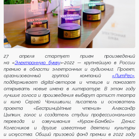
27 апреля стартует прием произведений
на «
Электронную букву
»-2022
— крупнейшую в России
премию в области электронных и аудиокниг. Проект,
организованный группой компаний
«ЛитРес»
,
поддерживает
digital
-авторов и чтецов и помогает
открывать новые имена в литературе. В этом году
лучшие голоса и произведения выберут
артист театра
и кино Сергей Чонишвили,
писатель и основатель
проекта «БеспринцЫпные чтения» Александр
Цыпкин, голос
и создатель
с
тудии профессионального
перевода и озвучивания «
Кураж-Бамбей»
Денис
Колесников
и другие известные деятели культуры
и искусства.
Общий призовой фонд премии в 2022 году