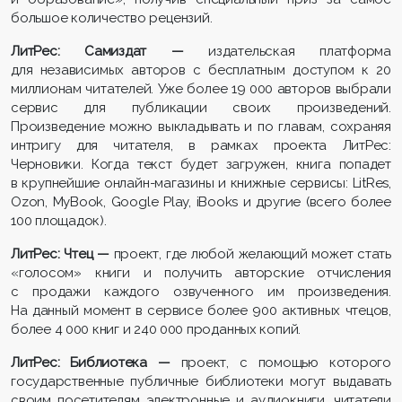
большое количество рецензий.
ЛитРес: Самиздат —
издательская платформа
для независимых авторов с бесплатным доступом к 20
миллионам читателей. Уже более 19 000 авторов выбрали
сервис для публикации своих произведений.
Произведение можно выкладывать и по главам, сохраняя
интригу для читателя, в рамках проекта ЛитРес:
Черновики. Когда текст будет загружен, книга попадет
в крупнейшие онлайн-магазины и книжные сервисы: LitRes,
Ozon, MyBook, Google Play, iBooks и другие (всего более
100 площадок).
ЛитРес: Чтец —
проект, где любой желающий может стать
«голосом» книги и получить авторские отчисления
с продажи каждого озвученного им произведения.
На данный момент в сервисе более 900 активных чтецов,
более 4 000 книг и 240 000 проданных копий.
ЛитРес: Библиотека —
проект, с помощью которого
государственные публичные библиотеки могут выдавать
своим посетителям электронные и аудиокниги, читатели