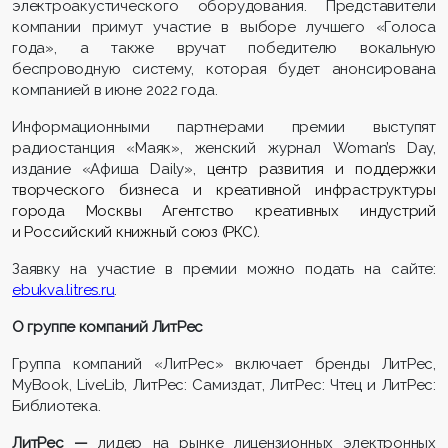
электроакустического оборудования. Представители
компании примут участие в выборе лучшего «Голоса
года», а также вручат победителю вокальную
беспроводную систему, которая будет анонсирована
компанией в июне 2022 года.
Информационными партнерами премии выступят
радиостанция «Маяк», женский журнал Woman’s Day,
издание «Афиша Daily»,
центр развития и поддержки
творческого бизнеса и креативной инфраструктуры
города Москвы Агентство креативных индустрий
и Российский книжный союз (РКС).
Заявку на участие в премии можно подать на сайте:
ebukva.litres.ru
.
О группе компаний ЛитРес
Группа компаний «ЛитРес» включает бренды ЛитРес,
MyBook, LiveLib, ЛитРес: Самиздат, ЛитРес: Чтец и ЛитРес:
Библиотека.
ЛитРес —
лидер на рынке лицензионных электронных