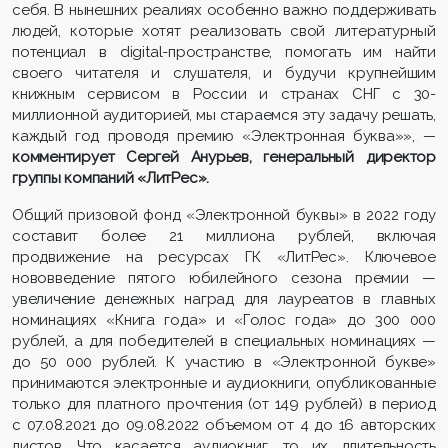
себя. В нынешних реалиях особенно важно поддерживать
людей, которые хотят реализовать свой литературный
потенциал в digital-пространстве, помогать им найти
своего читателя и слушателя, и будучи крупнейшим
книжным сервисом в России и странах СНГ с 30-
миллионной аудиторией, мы стараемся эту задачу решать,
каждый год проводя премию «Электронная буква»»,
—
комментирует Сергей Анурьев, генеральный директор
группы компаний «ЛитРес».
Общий призовой фонд «Электронной буквы» в 2022 году
составит более 21 миллиона рублей, включая
продвижение на ресурсах ГК «ЛитРес». Ключевое
нововведение пятого юбилейного сезона премии —
увеличение денежных наград для лауреатов в главных
номинациях «Книга года» и «Голос года» до 300 000
рублей, а для победителей в специальных номинациях —
до 50 000 рублей. К участию в «Электронной букве»
принимаются электронные и аудиокниги, опубликованные
только для платного прочтения (от 149 рублей) в период
с 07.08.2021 до 09.08.2022 объемом от 4 до 16 авторских
листов. Что касается аудиокниг, то их длительность