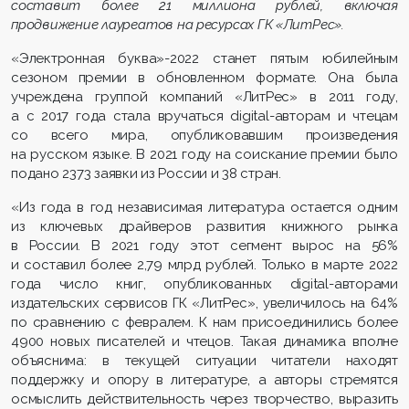
составит более 21 миллиона рублей, включая
продвижение лауреатов на ресурсах ГК «ЛитРес».
«Электронная буква»-2022 станет пятым юбилейным
сезоном премии в обновленном формате. Она была
учреждена группой компаний «ЛитРес» в 2011 году,
а с 2017 года стала вручаться digital-авторам и чтецам
со всего мира, опубликовавшим произведения
на русском языке. В 2021 году на соискание премии было
подано 2373 заявки из России и 38 стран.
«Из года в год независимая литература остается одним
из ключевых драйверов развития книжного рынка
в России. В 2021 году этот сегмент вырос на 56%
и составил более 2,79 млрд рублей. Только в марте 2022
года число книг, опубликованных digital-авторами
издательских сервисов ГК «ЛитРес», увеличилось на 64%
по сравнению с февралем. К нам присоединились более
4900 новых писателей и чтецов. Такая динамика вполне
объяснима: в текущей ситуации читатели находят
поддержку и опору в литературе, а авторы стремятся
осмыслить действительность через творчество, выразить