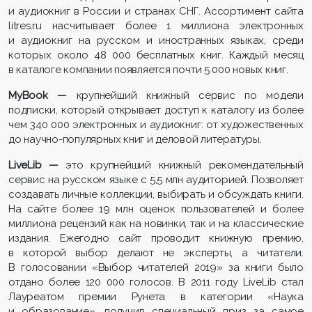
и аудиокниг в России и странах СНГ. Ассортимент сайта
litres.ru насчитывает более 1 миллиона электронных
и аудиокниг на русском и иностранных языках, среди
которых около 48 000 бесплатных книг. Каждый месяц
в каталоге компании появляется почти 5 000 новых книг.
MyBook —
крупнейший книжный сервис по модели
подписки, который открывает доступ к каталогу из более
чем 340 000 электронных и аудиокниг: от художественных
до научно-популярных книг и деловой литературы.
LiveLib —
это крупнейший книжный рекомендательный
сервис на русском языке с 5,5 млн аудиторией. Позволяет
создавать личные коллекции, выбирать и обсуждать книги.
На сайте более 19 млн оценок пользователей и более
миллиона рецензий как на новинки, так и на классические
издания. Ежегодно сайт проводит книжную премию,
в которой выбор делают не эксперты, а читатели.
В голосовании «Выбор читателей 2019» за книги было
отдано более 120 000 голосов. В 2011 году LiveLib стал
Лауреатом премии Рунета в категории «Наука
и образование», получив специальный приз за самое