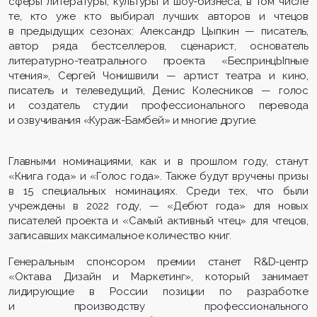
сферы литературы, культуры и шоу-бизнеса, в том числе
те, кто уже кто выбирал лучших авторов и чтецов
в предыдущих сезонах: Александр Цыпкин — писатель,
автор ряда бестселлеров, сценарист, основатель
литературно-театрального проекта «БеспринцЫпные
чтения», Сергей Чонишвили — артист театра и кино,
писатель и телеведущий, Денис Колесников — голос
и создатель студии профессионального перевода
и озвучивания «Кураж-Бамбей» и многие другие.
Главными номинациями, как и в прошлом году, станут
«Книга года» и «Голос года». Также будут вручены призы
в 15 специальных номинациях. Среди тех, что были
учреждены в 2022 году, — «Дебют года» для новых
писателей проекта и «Самый активный чтец» для чтецов,
записавших максимальное количество книг
.
Генеральным спонсором премии станет R&D-центр
«Октава Дизайн и Маркетинг», который занимает
лидирующие в России позиции по разработке
и производству профессионального