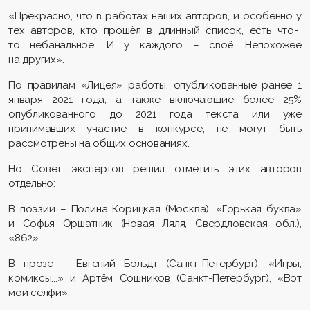
«
Прекрасно
, что в раб
отах наших авторов, и особенно у
тех
авторов
, кто прошёл в длинный список, есть что-
то небанальное. И у каждого
–
своё. Непохожее
на других
».
По правилам «Лицея» работы, опубликованные ранее 1
янва
ря 2021 года, а также включающие
более 25%
опубликованного
до 2021 года
текста или уже
принимавших участие в конкурсе, не могут быть
рассмотрены на общих основаниях.
Но Совет экспертов решил отметит
ь этих авторов
отдельно
:
В поэзии – Полина Корицкая (Москва), «Горькая буква»
и Софья Оршатник (Новая Ляля, Свердловская обл.),
«862».
В прозе – Евгений Больдт (Санкт-Петербург), «Игры,
комиксы...» и Артём Сошников (Санкт-Петербург), «Вот
мои селфи».