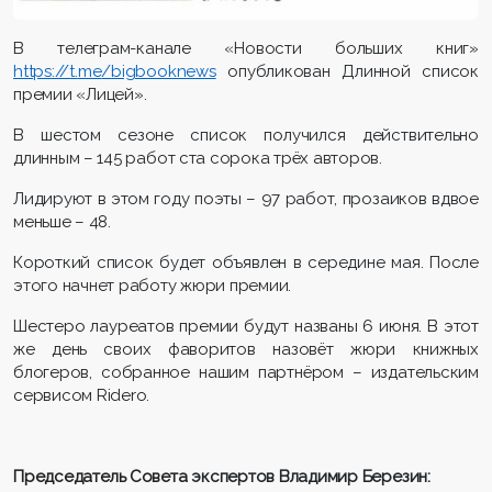
В телеграм-канале «Новости больших книг»
https
://
t
.
me
/
bigbooknews
опубликован Длинной список
премии «Лицей».
В шестом сезоне список получился действительно
длинным – 145 работ ста сорока трёх авторов.
Лидируют в этом году поэты – 97 работ, прозаиков вдвое
меньше – 48.
Короткий список будет объявлен в середине мая. После
этого начнет работу жюри премии.
Шестеро лауреатов премии будут названы 6 июня. В этот
же ден
ь своих фаворитов назовёт жюри к
нижных
блогеров
, собранное нашим партнёром – издательским
сервисом
Ridero
.
Председатель Совета
экспертов Владимир Березин: