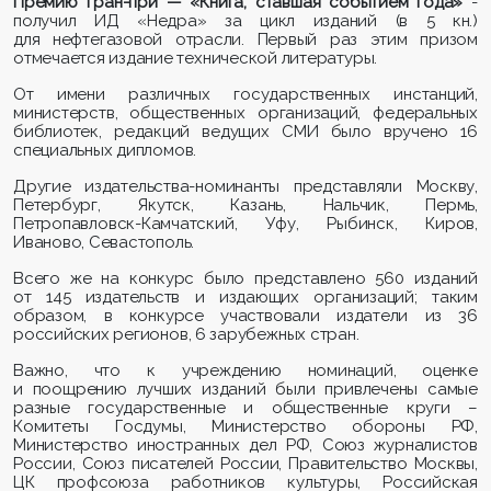
Премию Гран-при — «Книга, ставшая событием года»
-
получил
ИД «Недра»
за цикл изданий (в 5 кн.)
для нефтегазовой отрасли
.
Первый раз этим призом
отмечается издание технической литературы.
От имени различных государственных инстанций,
министерств, общественных организаций, федеральных
библиотек, редакций ведущих СМИ было вручено 16
специальных дипломов.
Другие издательства-номинанты представляли Москву,
Петербург, Якутск, Казань, Нальчик, Пермь,
Петропавловск-Камчатский, Уфу, Рыбинск, Киров,
Иваново, Севастополь.
Всего же на конкурс было представлено 560 изданий
от 145 издательств и издающих организаций; таким
образом, в конкурсе участвовали издатели из 36
российских регионов, 6 зарубежных стран.
Важно, что к учреждению номинаций, оценке
и поощрению лучших изданий были привлечены самые
разные государственные и общественные круги –
Комитеты Госдумы, Министерство обороны РФ,
Министерство иностранных дел РФ, Союз журналистов
России, Союз писателей России, Правительство Москвы,
ЦК профсоюза работников культуры, Российская