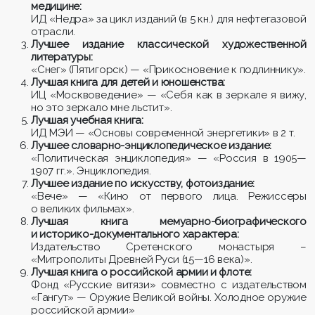
медицине:
ИД «Недра» за цикл изданий (в 5 кн.) для нефтегазовой
отрасли.
Лучшее издание классической художественной
литературы:
«Снег» (Пятигорск) — «Прикосновение к подлиннику».
Лучшая книга для детей и юношенства:
ИЦ «Москвоведение» — «Себя как в зеркале я вижу,
но это зеркало мне льстит».
Лучшая учебная книга:
ИД МЭИ — «Основы современной энергетики» в 2 т.
Лучшее словарно-энциклопедическое издание:
«Политическая энциклопедия» — «Россия в 1905—
1907 гг.». Энциклопедия.
Лучшее издание по искусству, фотоиздание:
«Вече» — «Кино от первого лица. Режиссеры
о великих фильмах».
Лучшая книга мемуарно-биографического
и историко-документального характера:
Издательство Сретенского монастыря –
«Митрополиты Древней Руси (15—16 века)».
Лучшая книга о российской армии и флоте:
Фонд «Русские витязи» совместно с издательством
«Гангут» — Оружие Великой войны. Холодное оружие
российской армии»