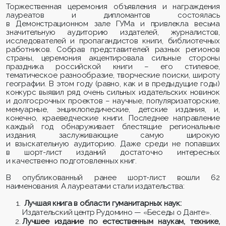
Торжественная церемония объявления и награждения
лауреатов и дипломантов состоялась
в Демонстрационном зале ГУМа и привлекла весьма
значительную аудиторию издателей, журналистов,
исследователей и пропагандистов книги, библиотечных
работников. Собрав представителей разных регионов
страны, церемония акцентировала сильные стороны
праздника российской книги – его стилевое,
тематическое разнообразие, творческие поиски, широту
географии. В этом году (равно, как и в предыдущие годы)
конкурс выявил ряд очень сильных издательских новинок
и долгосрочных проектов – научные, популяризаторские,
мемуарные, энциклопедические, детские издания, и,
конечно, краеведческие книги. Последнее направление
каждый год обнаруживает блестящие региональные
издания, заслуживающие самую широкую
и взыскательную аудиторию. Даже среди не попавших
в шорт-лист изданий достаточно интересных
и качественно подготовленных книг.
В опубликованный ранее шорт-лист вошли 62
наименования. А лауреатами стали издательства:
Лучшая книга в области гуманитарных наук:
Издательский центр Рудомино — «Беседы о Данте».
Лучшее издание по естественным наукам, технике,