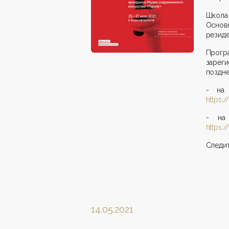
Школа 
Основ
резид
Прог
зарег
поздн
- на 
https:
- на 
https:
Следит
14.05.2021