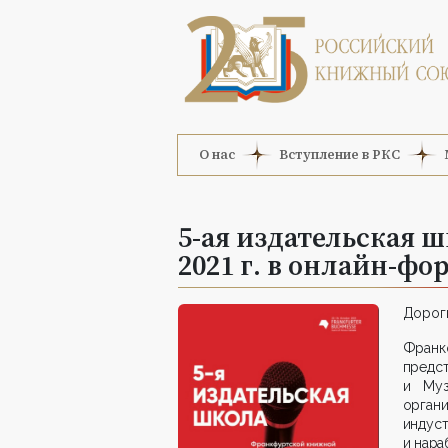
О нас
Вступление в РКС
5-ая издательская ш
2021 г. в онлайн-фо
Дороги
Фран
предс
и Муз
орган
индус
и нара