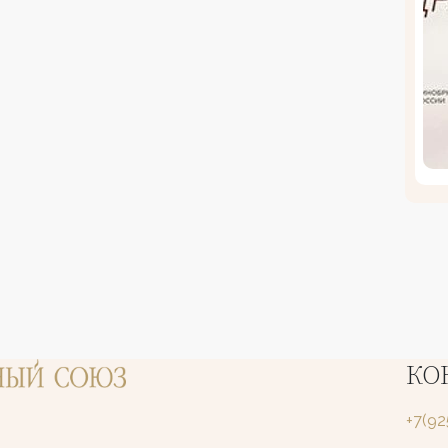
КО
+7(9