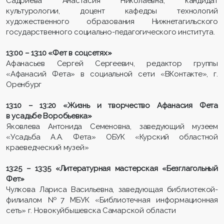
Садриева Анастасия Николаевна, кандидат
культурологии, доцент кафедры технологий
художественного образования Нижнетагильского
государственного социально-педагогического института.
13:00 – 13:10 «Фет в соцсетях»
Афанасьев Сергей Сергеевич, редактор группы
«Афанасий Фета» в социальной сети «ВКонтакте», г.
Оренбург
13:10 – 13:20 «Жизнь и творчество Афанасия Фета
в усадьбе Воробьевка»
Яковлева Антонида Семеновна, заведующий музеем
«Усадьба А.А. Фета» ОБУК «Курский областной
краеведческий музей»
13:25 – 13:35 «Литературная мастерская «Безглагольный
Фет»
Чулкова Лариса Васильевна, заведующая библиотекой-
филиалом №7 МБУК «Библиотечная информационная
сеть» г. Новокуйбышевска Самарской области