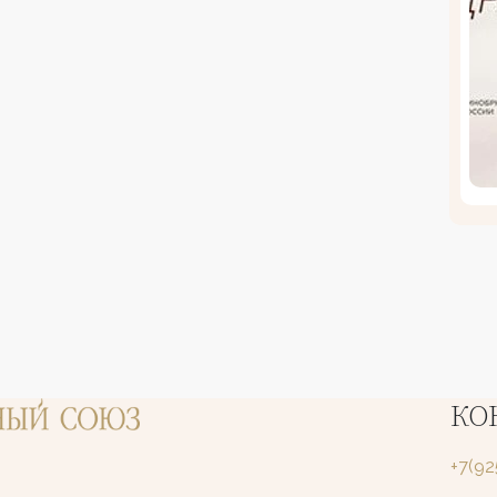
КО
+7(9