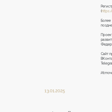
Регис
(
https:/
Более
поздне
Проек
разви
Федер
Сайт п
ВКонта
Telegr
Источ
13.01.2025