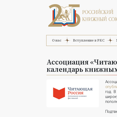
О нас
Вступление в РКС
Ассоциация «Читаю
календарь книжных 
Ассоц
опубл
год. 
широку
пополн
Подтве