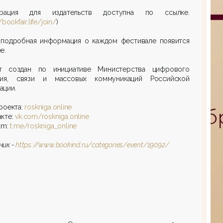
трация для издательств доступна по ссылке.
/bookfair.life/join/
)
 подробная информация о каждом фестивале появится
е.
т создан по инициативе Министерства цифрового
тия, связи и массовых коммуникаций Российской
ации.
роекта:
roskniga.online
кте:
vk.com/roskniga.online
am:
t.me/roskniga_online
ник -
https://www.bookind.ru/categories/event/19092/