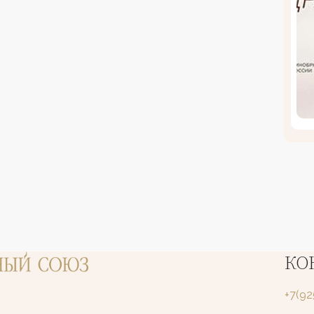
КО
+7(9