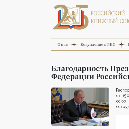
О нас
Вступление в РКС
Благодарность Пре
Федерации Российс
Расп
от 15
союз 
сотруд