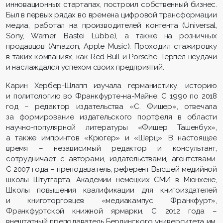
инновационных стартапах, построил собственный бизнес.
Был в первых рядах во времена цифровой трансформации
медиа, работал на производителей контента (Universal,
Sony, Warner, Bastei Lübbe), а также на розничных
продавцов (Amazon, Apple Music). Проходил стажировку
в таких компаниях, как Red Bull и Porsche. Терпел неудачи
и наслаждался успехом своих предприятий.
Карин Хербер-Шлапп изучала германистику, историю
и политологию во Франкфурте-на-Майне. С 1990 по 2018
год – редактор издательства «С. Фишер», отвечала
за формирование издательского портфеля в области
научно-популярной литературы «Фишер Ташенбух»,
а также импринтов «Крюгер» и «Шерц». В настоящее
время – независимый редактор и консультант,
сотрудничает с авторами, издательствами, агентствами.
С 2007 года – преподаватель, референт Высшей медийной
школы Штутгарта, Академии немецких СМИ в Мюнхене,
Школы повышения квалификации для книгоиздателей
и книготорговцев «медиакампус Франкфурт»,
Франкфуртской книжной ярмарки. С 2012 года –
внештатный преподаватель Берлинского университета им.