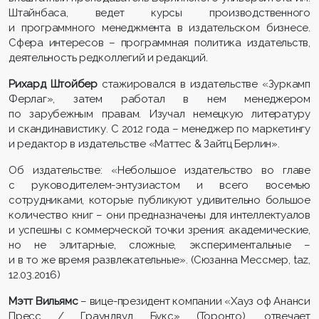
Штайнбаса, ведет курсы производственного
и программного менеджмента в издательском бизнесе.
Сфера интересов – программная политика издательств,
деятельность редколлегий и редакций.
Рихард Штойбер
стажировался в издательстве «Зуркамп
Ферлаг», затем работал в нем менеджером
по зарубежным правам. Изучал немецкую литературу
и скандинавистику. С 2012 года – менеджер по маркетингу
и редактор в издательстве «Маттес & Зайтц Берлин».
Об издательстве: «Небольшое издательство во главе
с руководителем-энтузиастом и всего восемью
сотрудниками, которые публикуют удивительно большое
количество книг – они предназначены для интеллектуалов
и успешны с коммерческой точки зрения: академические,
но не элитарные, сложные, экспериментальные –
и в то же время развлекательные». (Сюзанна Мессмер, taz,
12.03.2016)
Мэтт Вильямс
– вице-президент компании «Хауз оф Ананси
Пресс / Граундвуд Букс» (Торонто), отвечает