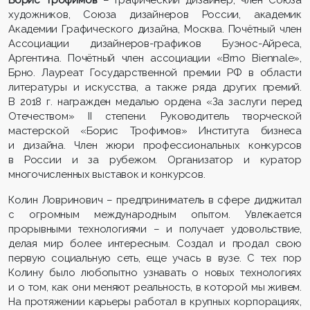
Борис Трофимов
– графический дизайнер, член Союза
художников, Союза дизайнеров России, академик
Академии Графического дизайна, Москва. Почётный член
Ассоциации дизайнеров-графиков Буэнос-Айреса,
Аргентина. Почётный член ассоциации «Brno Biennale»,
Брно. Лауреат Государственной премии РФ в области
литературы и искусства, а также ряда других премий.
В 2018 г. награжден медалью ордена «За заслуги перед
Отечеством» II степени. Руководитель творческой
мастерской «Борис Трофимов» Института бизнеса
и дизайна. Член жюри профессиональных конкурсов
в России и за рубежом. Организатор и куратор
многочисленных выставок и конкурсов.
Колин Ловринович – предприниматель в сфере диджитал
с огромным международным опытом. Увлекается
прорывными технологиями – и получает удовольствие,
делая мир более интересным. Создал и продал свою
первую социальную сеть, еще учась в вузе. С тех пор
Колину было любопытно узнавать о новых технологиях
и о том, как они меняют реальность, в которой мы живем.
На протяжении карьеры работал в крупных корпорациях,