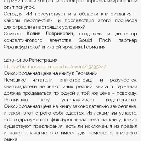
стриминговый контент и обобщает персонализированный
опыт покупок.
Сегодня ИИ присутствует и в области книгоиздания –
каковы перспективы и последствия этого процесса
для отрасли в настоящих условиях?
Спикер:
Колин Ловринович
, создатель и директор
консалтингового агентства Gould Finch, партнер
Франкфуртской книжной ярмарки, Германия
12:30–14:00 Регистрация
https://biz-moskau.timepad.ru/event/1323524/
Фиксированная цена на книгу в Германии
Немецкие читатели, книготорговцы и, разумеется,
книгоиздатели не знают иных реалий: книга в Германии
должна продаваться по одной и той же цене – повсюду.
Розничную цену устанавливает издательство.
Фиксированная цена на книгу законодательно закреплена,
и закон этот строго соблюдается. Из лекции вы узнаете,
что подразумевает фиксированная цена на книгу, какие
существуют предписания, есть ли исключения из правил
и какое значение это имеет для немецкого книжного
рынка.