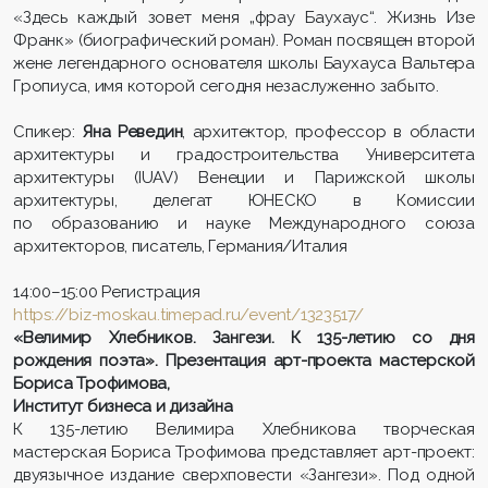
«Здесь каждый зовет меня „фрау Баухаус“. Жизнь Изе
Франк» (биографический роман). Роман посвящен второй
жене легендарного основателя школы Баухауса Вальтера
Гропиуса, имя которой сегодня незаслуженно забыто.
Спикер:
Яна Реведин
, архитектор, профессор в области
архитектуры и градостроительства Университета
архитектуры (IUAV) Венеции и Парижской школы
архитектуры, делегат ЮНЕСКО в Комиссии
по образованию и науке Международного союза
архитекторов, писатель, Германия/Италия
14:00–15:00 Регистрация
https://biz-moskau.timepad.ru/event/1323517/
«Велимир Хлебников. Зангези. К 135-летию со дня
рождения поэта». Презентация арт-проекта мастерской
Бориса Трофимова,
Институт бизнеса и дизайна
К 135-летию Велимира Хлебникова творческая
мастерская Бориса Трофимова представляет арт-проект:
двуязычное издание сверхповести «Зангези». Под одной