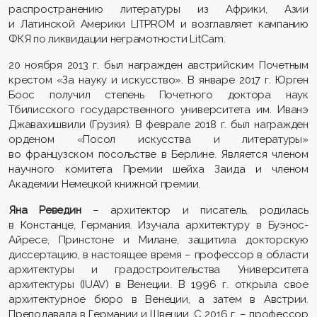
распространению литературы из Африки, Азии
и Латинской Америки LITPROM и возглавляет кампанию
ФКЯ по ликвидации неграмотности LitCam.
20 ноября 2013 г. был награжден австрийским Почетным
крестом «За науку и искусство». В январе 2017 г. Юрген
Боос получил степень Почетного доктора наук
Тбилисского государственного университета им. Иванэ
Джавахишвили (Грузия). В феврале 2018 г. был награжден
орденом «Посол искусства и литературы»
во французском посольстве в Берлине. Является членом
научного комитета Премии шейха Заида и членом
Академии Немецкой книжной премии.
Яна Реведин
– архитектор и писатель, родилась
в Констанце, Германия. Изучала архитектуру в Буэнос-
Айресе, Принстоне и Милане, защитила докторскую
диссертацию, в настоящее время – профессор в области
архитектуры и градостроительства Университета
архитектуры (IUAV) в Венеции. В 1996 г. открыла свое
архитектурное бюро в Венеции, а затем в Австрии.
Преподавала в Германии и Швеции. С 2016 г. – профессор