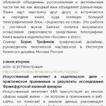
обложкой объединены русскоязычная и англоязычная
части так же, как звездный язык объединяет разные миры.
Языки идут навстречу друг другу и встречаются
в середине книги, куда помещен большой
типографический блок: «Зодчество из слов». Это работа
с системой звуков Зангези: попытка визуального
осмысления сверхповести средствами типографики.
Книга вышла в издательстве «Бослен» в 2020 г.
Спикер:
Борис Трофимов
, графический дизайнер,
руководитель творческой мастерской в Институте
бизнеса и дизайна, Москва, Россия
2 июня, вторник
11:00–12:30 Регистрация
https://biz-moskau.timepad.ru/event/1323521/
Искусственный интеллект в издательском деле –
практическое применение и результаты исследования
Франкфуртской книжной ярмарки
Искусственный интеллект (ИИ) присутствует во многих
сферах нашей жизни – он встроен в приложения и веб-
сайты, он помогает в анализе данных, рекомендует