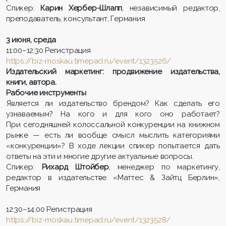
Спикер:
Карин Хербер-Шлапп
, независимый редактор,
преподаватель, консультант, Германия
3 июня, среда
11:00–12:30 Регистрация
https://biz-moskau.timepad.ru/event/1323526/
Издательский маркетинг: продвижение издательства,
книги, автора.
Рабочие инструменты
Является ли издательство брендом? Как сделать его
узнаваемым? На кого и для кого оно работает?
При сегодняшней колоссальной конкуренции на книжном
рынке — есть ли вообще смысл мыслить категориями
«конкуренции»? В ходе лекции спикер попытается дать
ответы на эти и многие другие актуальные вопросы.
Спикер:
Рихард Штойбер
, менеджер по маркетингу,
редактор в издательстве «Маттес & Зайтц Берлин»,
Германия
12:30–14:00 Регистрация
https://biz-moskau.timepad.ru/event/1323528/