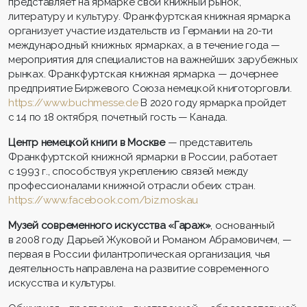
представляет на ярмарке свой книжный рынок,
литературу и культуру. Франкфуртская книжная ярмарка
организует участие издательств из Германии на 20-ти
международный книжных ярмарках, а в течение года —
мероприятия для специалистов на важнейших зарубежных
рынках. Франкфуртская книжная ярмарка — дочернее
предприятие Биржевого Союза немецкой книготорговли.
https://www.buchmesse.de
В 2020 году ярмарка пройдет
с 14 по 18 октября, почетный гость — Канада.
Центр немецкой книги в Москве
— представитель
Франкфуртской книжной ярмарки в России, работает
с 1993 г., способствуя укреплению связей между
профессионалами книжной отрасли обеих стран.
https://www.facebook.com/biz.moskau
Музей современного искусства «Гараж»
, основанный
в 2008 году Дарьей Жуковой и Романом Абрамовичем, —
первая в России филантропическая организация, чья
деятельность направлена на развитие современного
искусства и культуры.