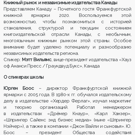
Книжный рынок и независимые издательства Канады
Представляем Канаду – Почетного гостя Франкфуртской
книжной ярмарки 2020. Воспользуемся этой
возможностью, чтобы познакомиться с историей
становления, структурой и текущим состоянием
книгоиздательской отрасли Канады, с необычным,
многоязычным книжным рынком этой страны. Особое
внимание будет уделено потенциалу и разнообразию
независимых издательств региона.
Спикер:
Мэтт Вильямс
, вице-президент издательства «Хауз
оф Ананси Пресс / Граундвуд Букс», Канада
О спикерах школы
Юрген Боос
– директор Франкфуртской книжной
ярмарки с 2005 года. В 1980-х гг. обучался издательскому
делу в издательстве «Хердер Ферлаг», изучал маркетинг
и теорию организаций. Работал менеджером
в издательствах «Дрёмер Кнаур», «Карл Ханзер»,
«Шпрингер Сайенс энд бизнес медиа» (ныне «Шпрингер
Нэйчер»), а также в компании «Джон Вайли и сыновья». Ю.
Боос – президент Общества содействия