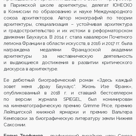
в Парижской школе архитектуры, делегат ЮНЕСКО
в Комиссии по образованию и науке Международного
союза архитекторов. Автор монографий по теории
архитектуры, специализация – устойчивая архитектура
и градостроительство и их истоки в реформаторском
движении Баухауса. В 2014 г. стала кавалером Почетного
легиона Франции в области искусств, в 2016 и 2017 гг. была
награждена медалями Французской академии
архитектуры за наставническую деятельность
и выдающиеся достижения в развитии критического
дискурса в архитектуре.
Ее дебютный биографический роман «Здесь каждый
зовет меня „фрау Баухаус“. Жизнь Изе Франк»,
опубликованный в 2018 г. и ставший бестселлером
по версии журнала SPIEGEL, был номинирован
на кинематографическую премию Grimme Price, премию
Лейпцигской книжной ярмарки и премию Вальтера
Кемповски за биографическую литературу земли Нижняя
Саксонии.