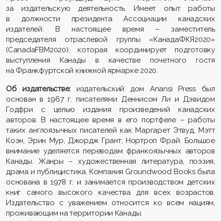
за издательскую деятельность. Имеет опыт работы
в должности президента Ассоциации канадских
издателей. В настоящее время – заместитель
председателя отраслевой группы «КанадаФКЯ2020»
(CanadaFBM2020), которая координирует подготовку
выступления Канады в качестве почетного гостя
на Франкфуртской книжной ярмарке 2020.
Об издательстве:
издательский дом Anansi Press был
основан в 1967 г. писателями Деннисом Ли и Дэвидом
Годфри с целью издания произведений канадских
авторов. В настоящее время в его портфеле – работы
таких англоязычных писателей как Маргарет Этвуд, Мэтт
Коэн, Эрин Мур, Джордж Грант, Нортроп Фрай. Большое
внимание уделяется переводам франкоязычных авторов
Канады. Жанры – художественная литература, поэзия,
драма и публицистика. Компания Groundwood Books была
основана в 1978 г. и занимается производством детских
книг самого высокого качества для всех возрастов.
Издательство с уважением относится ко всем нациям,
проживающим на территории Канады.