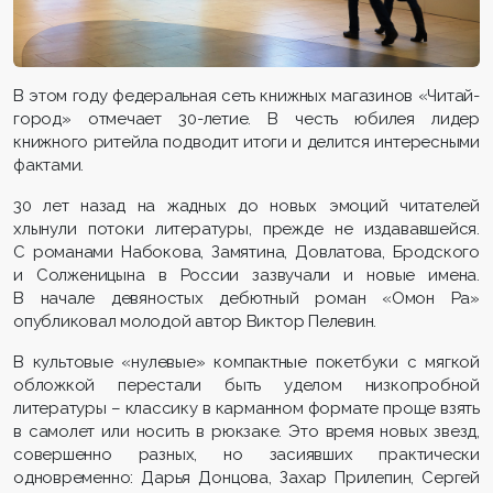
В этом году федеральная сеть книжных магазинов «Читай-
город» отмечает 30-летие. В честь юбилея лидер
книжного ритейла подводит итоги и делится интересными
фактами.
30 лет назад на жадных до новых эмоций читателей
хлынули потоки литературы, прежде не издававшейся.
С романами Набокова, Замятина, Довлатова, Бродского
и Солженицына в России зазвучали и новые имена.
В начале девяностых дебютный роман «Омон Ра»
опубликовал молодой автор Виктор Пелевин.
В культовые «нулевые» компактные покетбуки с мягкой
обложкой перестали быть уделом низкопробной
литературы – классику в карманном формате проще взять
в самолет или носить в рюкзаке. Это время новых звезд,
совершенно разных, но засиявших практически
одновременно: Дарья Донцова, Захар Прилепин, Сергей