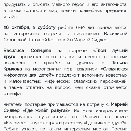
придумать и описать главного героя и его антагониста,
а также сотворить мир, полный волшебных предметов
и тайн.
26 октября, в субботу
ребята 6-10 лет приглашаются
на интересные встречи с писателями Василисой
Солнцевой, Татьяной Крыловой и Марией Сидлер.
Василиса Солнцева
на встрече
«Твой лучший
друг»
прочитает свои сказки и вместе с гостями
поговорит о дружбе и друзьях, а
Татьяна
Крылова
на мероприятии под названием
«Славянская
мифология для детей»
предложит вспомнить известных
и малоизвестных мифических славянских персонажей,
а также ответить на вопрос: чем сказка отличается
от мифа.
Читатели постарше приглашаются на встречу с
Марией
Сидлер
«Где живёт радуга?»
. Их ждет интерактивное
литературное путешествие по России по книге
«Километры внука ветра» и рассказу «Где живёт радуга?».
Ребята узнают, по каким интересным местам России