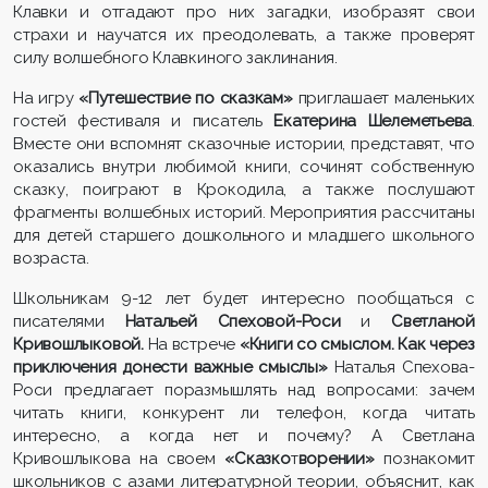
Клавки и отгадают про них загадки, изобразят свои
страхи и научатся их преодолевать, а также проверят
силу волшебного Клавкиного заклинания.
На игру
«Путешествие по сказкам»
приглашает маленьких
гостей фестиваля и писатель
Екатерина Шелеметьева
.
Вместе они
вспомнят сказочные истории, представят, что
оказались внутри любимой книги, сочинят собственную
сказку, поиграют в Крокодила, а также послушают
фрагменты волшебных историй. Мероприятия рассчитаны
для детей старшего дошкольного и младшего школьного
возраста.
Школьникам 9-12 лет будет интересно пообщаться
с
писателями
Натальей Спеховой-Роси
и
Светланой
Кривошлыковой.
На встрече
«Книги со смыслом. Как через
приключения донести важные смыслы»
Наталья Спехова-
Роси предлагает поразмышлять над вопросами: зачем
читать книги, конкурент ли телефон, когда читать
интересно, а когда нет и почему? А Светлана
Кривошлыкова на своем
«Сказко
т
ворении»
познакомит
школьников с азами литературной теории, объяснит, как