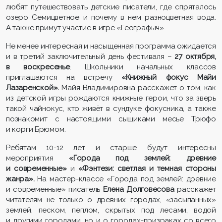
любят путешествовать детские писатели, где спряталось
озеро Семицветное и почему в нем разноцветная вода.
А также примут участие в игре «Географыч».
Не менее интересная и насыщенная программа ожидается
и в третий заключительный день фестиваля –
27 октября,
в воскресенье
. Школьники начальных классов
приглашаются на встречу
«Книжный фокус Майи
Лазаренской».
Майя Владимировна
расскажет о том, как
из детской игры рождаются книжные герои, что за зверь
такой чайнокус, кто живёт в сундуке фокусника, а также
познакомит с настоящими сыщиками месье Трюфо
и корги Брюмом.
Ребятам 10-12 лет и старше будут интересны
мероприятия
«Города под землей: древние
и современные»
и
«Фэнтези: светлая и темная стороны
жанра».
На мастер-классе «Города под землей: древние
и современные» писатель
Елена Долговесова
расскажет
читателям не только о древних городах, «засыпанных»
землей, песком, пеплом, скрытых под лесами, водой
и другими городами, но и о городах-призраках со всего