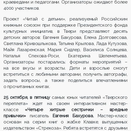
краеведами и педагогами. Организаторы ожидают более
4000 участников.
Проект «Читай с детьми», реализуемый Российским
книжным союзом при поддержке Президентского фонда
культурных инициатив, в Твери представляют десять
детских авторов: Евгения Бахурова, Елена Долговесова,
Светлана Кривошлыкова, Татьяна Крылова, Лада Кутузова,
Майя Лазаренская, Мария Сидлер, Василиса Солнцева,
Наталья Спехова-Роси, Екатерина Шелеметьева.
Организаторы постарались: форматы мероприятий –
на все вкусы и возрасты. Дети и взрослые смогут
встретиться с любимыми авторами, получить автографы,
задать вопросы, а также поделиться впечатлениями
о прочитанных книгах.
25 октября, в пятницу
самых юных читателей «Тверского
переплета» ждет на своем интерактивном мастер-
классе
«Четыре хитрые сестрички – вредные
привычки»
писатель
Евгения Бахурова.
Мастер-класс
основан на серии книг о жабке Клавке, выпущенных
издательством «Стрекоза». Ребята встретятся с друзьями