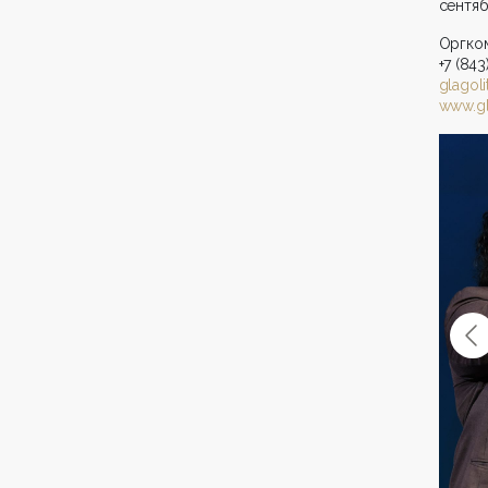
сентяб
Оргко
+7 (843
glagol
www.gla