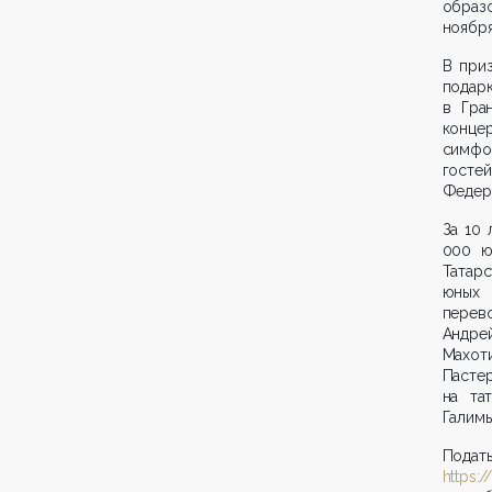
образ
ноября
В при
подар
в Гра
конце
симфо
гостей
Федера
За 10 
000 ю
Татарс
юных 
перев
Андре
Махот
Пасте
на та
Галимь
Подат
https:/