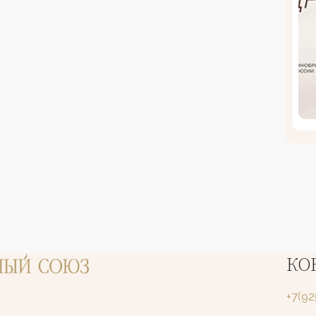
КО
+7(9