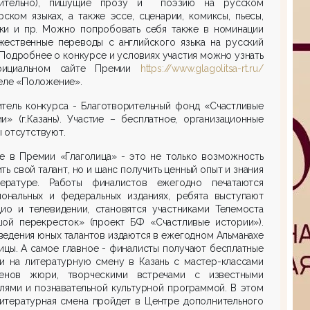
чительно), пишущие прозу и поэзию на русском
рском языках, а также эссе, сценарии, комиксы, пьесы,
ки и пр. Можно попробовать себя также в номинации
жественные переводы с английского языка на русский
 Подробнее о конкурсе и условиях участия можно узнать
фициальном сайте Премии
https://www.glagolitsa-rt.ru/
еле «Положение».
итель конкурса - Благотворительный фонд «Счастливые
и» (г.Казань). Участие – бесплатное, организационные
 отсутствуют.
ие в Премии «Глаголица» - это не только возможность
ть свой талант, но и шанс получить ценный опыт и знания
ературе. Работы финалистов ежегодно печатаются
иональных и федеральных изданиях, ребята выступают
дио и телевидении, становятся участниками Телемоста
шой перекресток» (проект БФ «Счастливые истории»).
едения юных талантов издаются в ежегодном Альманахе
ицы. А самое главное - финалисты получают бесплатные
ки на литературную смену в Казань с мастер-классами
енов жюри, творческими встречами с известными
лями и познавательной культурной программой. В этом
литературная смена пройдет в Центре дополнительного