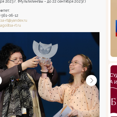
ря 2023 г. (Мультилингвы – до 22 сентября 2023г.)
митет:
) 561-06-12
itsa-rt@yandex.ru
golitsa-rt.ru