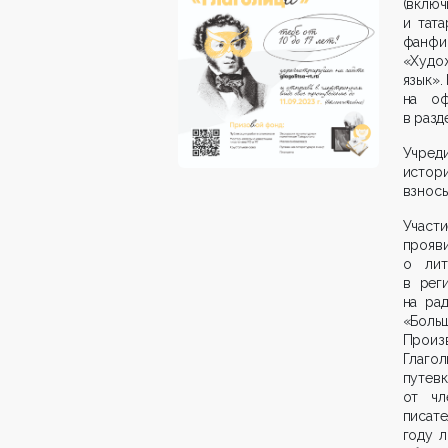
(вклю
и тата
фанфи
«Худо
язык».
на о
в разд
Учред
истори
взносы
Участ
прояви
о лит
в рег
на ра
«Боль
Произв
Глагол
путев
от чл
писате
году 