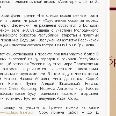
ования пoлилингвальной школы «Адымнар» с 16 по 21
.
зовой фонд Премии «Глаголица» входят ценные призы,
ки и главная награда - «Хрустальная сова» за победу
н-при. Церемония награждения состоится в Большом
ртном зале им.С.Сайдашева с участием Молодежного
нического оркестра Республики Татарстан и почетных
 праздника. Ведущая – Заслуженная артистка Российской
ции, известная актриса театра и кино Нонна Гришаева.
лет существования в проекте приняли участие более 8
ных писателей из 45 городов и районов Республики
тан, 76 регионов России и 29 стран мира. Произведения
авторов оцениваются известными писателями,
одчиками и журналистами. В этом году в членах жюри:
й Усачев, Наринэ Абгарян, Нина Дашевская, Сергей
ин, Виктор Лунин, Андрей Жвалевский, Евгения
рнак, Ольга Варшавер, Надежда Ажгихина и др. Работы
тарском языке будут оценивать писатели Татарстана:
ян Гильманов, Рустем Галиуллин, Рифат Салах.
ь заявку на участие в Премии можно на сайте
/www.glagolitsa-rt.ru/
. Срок приема работ – до 11