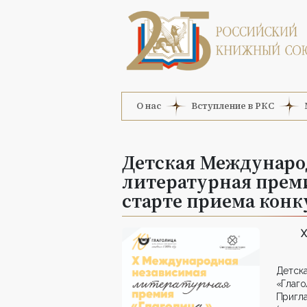
О нас
Вступление в РКС
Детская Междунаро
литературная преми
старте приема конк
X
Детск
«Глаг
Приг