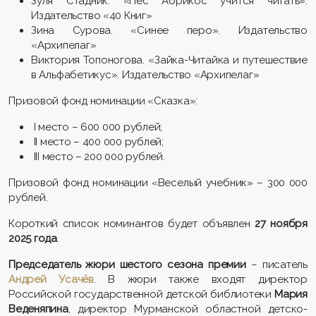
Зуля Стадник. «Пес Абрикос учится читать».
Издательство «40 Книг»
Зина Сурова. «Синее перо». Издательство
«Архипелаг»
Виктория Топоногова. «Зайка-Читайка и путешествие
в Альфабетикус». Издательство «Архипелаг»
Призовой фонд номинации «Сказка»:
I место – 600 000 рублей;
II место – 400 000 рублей;
III место – 200 000 рублей.
Призовой фонд номинации «Веселый учебник» – 300 000
рублей.
Короткий список номинантов будет объявлен
27 ноября
2025 года
.
Председатель жюри шестого сезона премии
– писатель
Андрей Усачёв
. В жюри также входят директор
Российской государственной детской библиотеки
Мария
Веденяпина
, директор Мурманской областной детско-