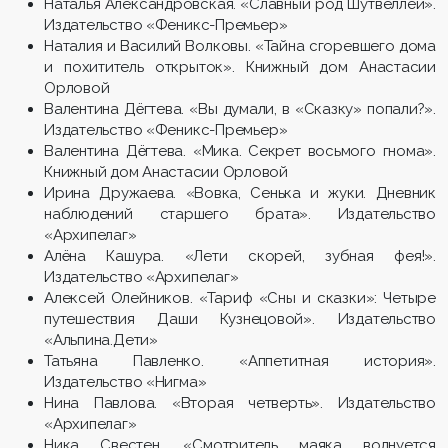
Наталья Александровская. «Славный род Шутвеллей».
Издательство «Феникс-Премьер»
Наталия и Василий Волковы. «Тайна сгоревшего дома
и похититель открыток». Книжный дом Анастасии
Орловой
Валентина Дёгтева. «Вы думали, в «Сказку» попали?».
Издательство «Феникс-Премьер»
Валентина Дёгтева. «Мика. Секрет восьмого гнома».
Книжный дом Анастасии Орловой
Ирина Дружаева. «Вовка, Сенька и жуки. Дневник
наблюдений старшего брата». Издательство
«Архипелаг»
Алёна Кашура. «Лети скорей, зубная фея!».
Издательство «Архипелаг»
Алексей Олейников. «Тариф «Сны и сказки»: Четыре
путешествия Даши Кузнецовой». Издательство
«Альпина.Дети»
Татьяна Павленко. «Аппетитная история».
Издательство «Нигма»
Нина Павлова. «Вторая четверть». Издательство
«Архипелаг»
Ника Свестен. «Смотритель маяка волнуется