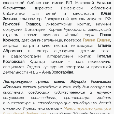
юношеской библиотеки имени В.П. Махаевой
Наталья
Феклистова
, директор Пензенской областной
библиотеки для детей и юношества
Юлия
Звягина,
композитор, Заслуженный деятель искусств РФ
Григорий Гладков,
литературный критик, научный
сотрудник Дома-музея Корнея Чуковского, заведующий
отделом поэзии журнала «Новый мир»
Павел
Крючков,
детская писательница, поэтесса
Галина Дядина
,
актриса театра и кино, певица, телеведущая
Татьяна
Абрамова
и автор сценариев детских теле-
и радиопрограмм, литературный критик
Наталья
Козловская.
Куратор премии – поэт, переводчик,
специалист Отдела культурных программ и проектной
деятельности РГДБ –
Анна Золотарёва
.
Литературная премия имени Эдуарда Успенского
«Большая сказка»
учреждена в 2020 году для поощрения
писателей, создающих художественные и научно-
популярные произведения, прививающие любовь
к литературе и способствующие приобщению детей
к чтению. Учредители премии –
Министерство культуры
Российской Федерации
, наследники Эдуарда Успенского,