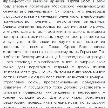
Франкфуртской книжной ярмарки
Юрген Боос
, в этом
году впервые посетивший Московскую международную
книжную выставку-ярмарку. Он признал, что переводов
с русского языка на немецкий очень мало, а наибольшей
популярностью пользуется англоязычная литература.
Однако значение переводов на другие языки огромно,
и «нужно сделать так, чтобы книги из одного языкового
пространства могли попасть в другое пространство языка
и культуры, чтобы люди из других стран смогли их
прочесть и понять». Также Юрген Боос привел
статистические данные по книжному рынку Германии. Так,
в области беллетристики 20–30% переводной литературы
– это переводы с английского. А вот на американском
рынке доля переводных изданий с других языков
не превышает 2–3%. «Но как бы там ни было здесь мы все
должны играть на одном поле: книжные выставки-ярмарки,
отраслевые союзы, профессиональные объединения
издателей. И государство тоже должно участвовать –
оказывать поддержку книгоизданию и переводам», –
уверен господин Боос. Для этого нужно обеспечить
редакторам, переводчикам, специалистам по авторским
правам возможность выезжать за рубеж и лично