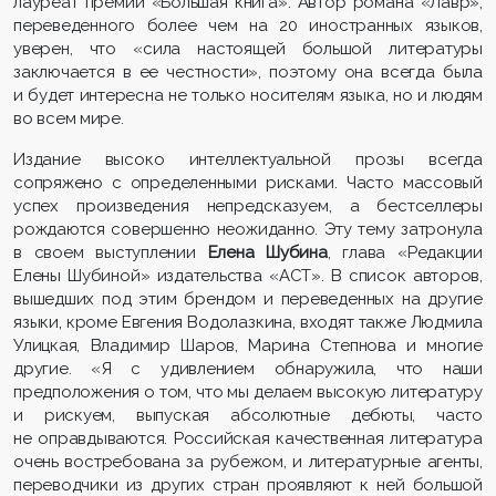
лауреат премии «Большая книга». Автор романа «Лавр»,
переведенного более чем на 20 иностранных языков,
уверен, что «сила настоящей большой литературы
заключается в ее честности», поэтому она всегда была
и будет интересна не только носителям языка, но и людям
во всем мире.
Издание высоко интеллектуальной прозы всегда
сопряжено с определенными рисками. Часто массовый
успех произведения непредсказуем, а бестселлеры
рождаются совершенно неожиданно. Эту тему затронула
в своем выступлении
Елена Шубина
, глава «Редакции
Елены Шубиной» издательства «АСТ». В список авторов,
вышедших под этим брендом и переведенных на другие
языки, кроме Евгения Водолазкина, входят также Людмила
Улицкая, Владимир Шаров, Марина Степнова и многие
другие. «Я с удивлением обнаружила, что наши
предположения о том, что мы делаем высокую литературу
и рискуем, выпуская абсолютные дебюты, часто
не оправдываются. Российская качественная литература
очень востребована за рубежом, и литературные агенты,
переводчики из других стран проявляют к ней большой