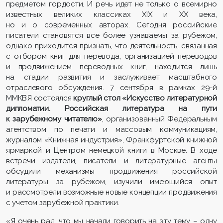
предметом гордости. И речь идет не только о всемирно
известных великих классиках XIX и XX века,
но и о современных авторах. Сегодня российские
писатели становятся все более узнаваемы за рубежом,
однако приходится признать, что деятельность, связанная
с отбором книг для перевода, организацией переводов
и продвижением переводных книг, находится лишь
на стадии развития и заслуживает масштабного
отраслевого обсуждения. 7 сентября в рамках 29-й
ММКВЯ состоялся
круглый стол «Искусство литературной
дипломатии. Российская литература на пути
к зарубежному читателю»
, организованный Федеральным
агентством по печати и массовым коммуникациям,
журналом «Книжная индустрия», Франкфуртской книжной
ярмаркой и Центром немецкой книги в Москве. В ходе
встречи издатели, писатели и литературные агенты
обсудили механизмы продвижения российской
литературы за рубежом, изучили имеющийся опыт
и рассмотрели возможные новые концепции продвижения
с учетом зарубежной практики.
«Я очень рад, что мы начали говорить на эту тему – одну