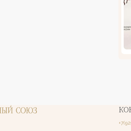
КО
+7(9