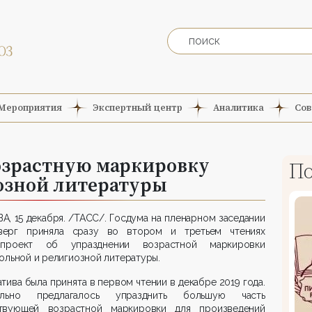
Мероприятия
Экспертный центр
Аналитика
Сов
озрастную маркировку
По
озной литературы
, 15 декабря. /ТАСС/. Госдума на пленарном заседании
верг приняла сразу во втором и третьем чтениях
опроект об упразднении возрастной маркировки
ольной и религиозной литературы.
тива была принята в первом чтении в декабре 2019 года.
ально предлагалось упразднить большую часть
твующей возрастной маркировки для произведений