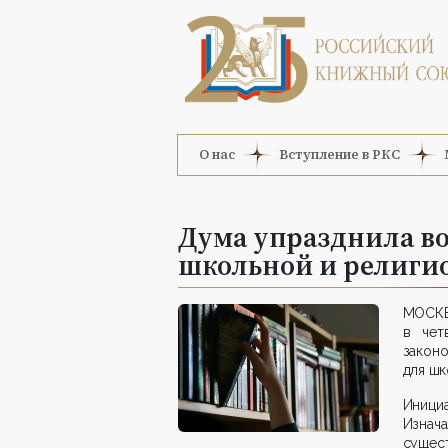
О нас
Вступление в РКС
Дума упразднила в
школьной и религи
МОСКВА
в чет
закон
для шк
Инициа
Изнач
сущес