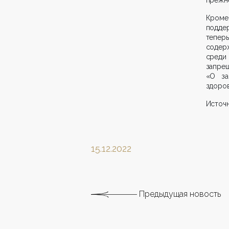
Кроме 
подде
тепер
содер
среди
запре
«О за
здоров
Источ
15.12.2022
Предыдущая новость