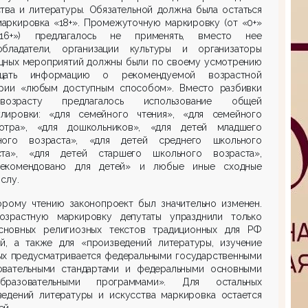
тва и литературы. Обязательной должна была остаться
маркировка «18+». Промежуточную маркировку (от «0+»
6+») предлагалось не применять, вместо нее
обладатели, организации культуры и организаторы
щных мероприятий должны были по своему усмотрению
щать информацию о рекомендуемой возрастной
ории «любым доступным способом». Вместо разбивки
озрасту предлагалось использование общей
лировки: «для семейного чтения», «для семейного
отра», «для дошкольников», «для детей младшего
ного возраста», «для детей среднего школьного
ста», «для детей старшего школьного возраста»,
екомендовано для детей» и любые иные сходные
слу.
орому чтению законопроект был значительно изменен.
возрастную маркировку депутаты упразднили только
сновных религиозных текстов традиционных для РФ
ий, а также для «произведений литературы, изучение
ых предусматривается федеральными государственными
овательными стандартами и федеральными основными
бразовательными программами». Для остальных
ведений литературы и искусства маркировка остается
ей.