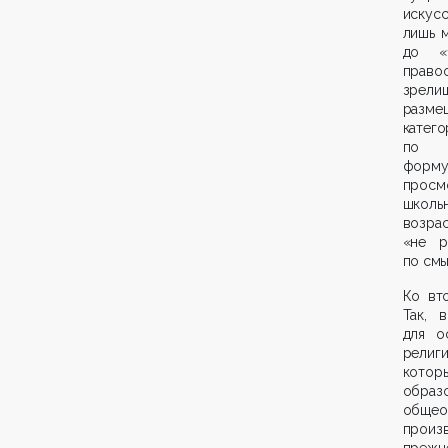
искусс
лишь 
до «1
право
зрели
разме
катег
по в
форму
просм
школь
возра
«не р
по смы
Ко вт
Так, 
для о
религ
котор
образ
общео
произ
прежн