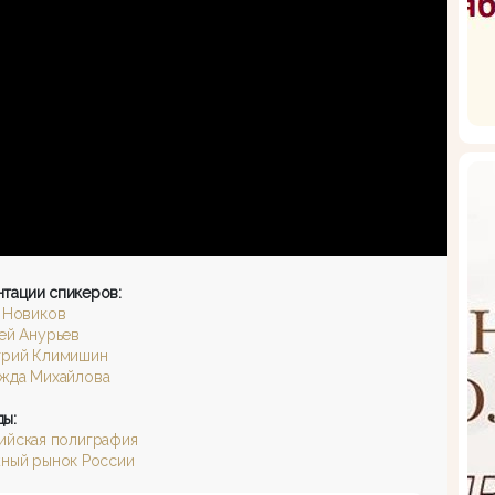
тации спикеров:
 Новиков
ей Анурьев
рий Климишин
жда Михайлова
ы:
ийская полиграфия
ный рынок России