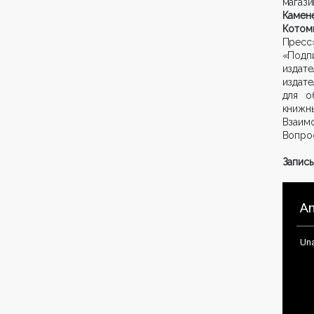
магаз
Камен
Котом
Пресс
«Подп
издате
изда
для о
книж
Взаим
Вопро
Запись