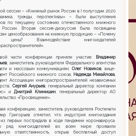
ой сессии – «Книжный рынок России в I полугодии 2020
инамика, тренды, перспективы» – были выступления
ров по текущему состоянию отечественного книжного
 России. Вторая сессия-дискуссия была посвящена
сам ценообразования на книжную продукцию – «Почему
е цены? Взаимодействие книгоиздателей
ораспространителей».
вой части конференции приняли участие:
Владимир
рьев
, заместитель руководителя Федерального агентства
чати и массовым коммуникациям;
Олег Новиков
, вице-
дент Российского книжного союза;
Надежда Михайлова
,
дент Ассоциации книгораспространителей независимых
арств;
Сергей Анурьев
, генеральный директор компании
ес» и
Дмитрий Климишин
, генеральный директор АО
тельство «Просвещение».
вая конференцию, заместитель руководителя Роспечати
мир Григорьев отметил, что индустрия книгоиздания
 из первых пострадала в ходе пандемии коронавируса.
о ряд книгоиздателей во всем мире проявили
льную ответственность, открыв бесплатный доступ