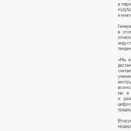
в пери
(+129%
и книг
Генер
в это
отмет
индус
тенден
«Мы в
диста
счита
учен
инстр
возмо
мы в 
и раз
цифро
тради
Втор
моде