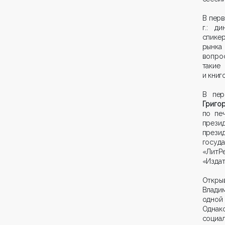
В перв
г.: д
спике
рынка
вопро
таки
и книг
В пер
Григо
по пе
прези
прези
госуд
«ЛитР
«Изда
Откры
Влади
одной
Однак
социа