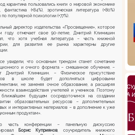
од карантина пользовались книги о мировой экономике
), фантастика (+84%), эротическая литература (+80%)
и по популярной психологии (+77%).
альный директор издательства «Просвещение», которое
м году отмечает свое 90-летие, Дмитрий Климишин
ил, что хотя учебная литература – часть книжной
трии, для развития ее рынка характерны другие
ции.
се увидели, что основным трендом станет сочетание
нционного и очного формата – смешанное обучение, –
ет Дмитрий Климишин. – Физическое присутствие
иков в школе будет дополняться цифровыми
ументами, не заменяя очное образование, а расширяя
жности взаимодействия учителей и учеников. Поэтому
ближайшем будущем сосредоточимся на создании
витии образовательных ресурсов – дополнительных
вых и интерактивных материалов – в дополнение к уже
ционным продуктам».
ую часть конференции – панельную дискуссию
рировал
Борис Куприянов
, соучредитель книжного