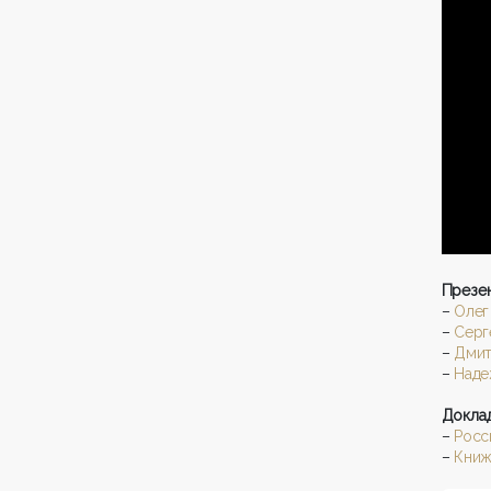
Презен
–
Олег
–
Серг
–
Дмит
–
Наде
Доклад
–
Росс
–
Книж