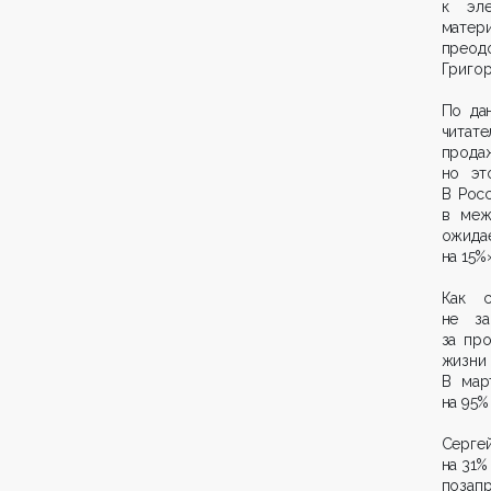
к эле
матер
преод
Григор
По да
читате
продаж
но эт
В Рос
в меж
ожида
на 15%
Как с
не за
за пр
жизни
В мар
на 95%
Серге
на 31%
позап