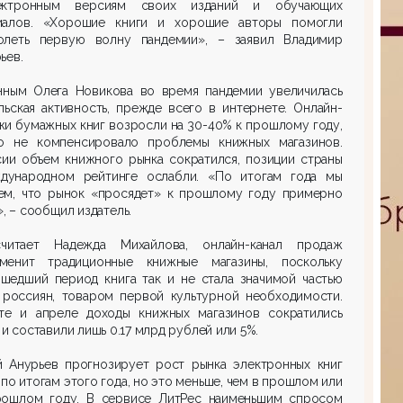
ктронным версиям своих изданий и обучающих
иалов. «Хорошие книги и хорошие авторы помогли
олеть первую волну пандемии», – заявил Владимир
ьев.
нным Олега Новикова во время пандемии увеличилась
льская активность, прежде всего в интернете. Онлайн-
и бумажных книг возросли на 30-40% к прошлому году,
о не компенсировало проблемы книжных магазинов.
сии объем книжного рынка сократился, позиции страны
дународном рейтинге ослабли. «По итогам года мы
ем, что рынок «просядет» к прошлому году примерно
», – сообщил издатель.
читает Надежда Михайлова, онлайн-канал продаж
менит традиционные книжные магазины, поскольку
ошедший период книга так и не стала значимой частью
 россиян, товаром первой культурной необходимости.
те и апреле доходы книжных магазинов сократились
 и составили лишь 0.17 млрд рублей или 5%.
й Анурьев прогнозирует рост рынка электронных книг
 по итогам этого года, но это меньше, чем в прошлом или
рошлом году. В сервисе ЛитРес наименьшим спросом