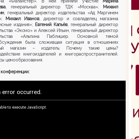
ина «Фаланстер». В ней приняли участие
Марина
ева
, генеральный директор ТДК «Москва»;
Михаил
ин
, генеральный директор издательства «Ад Маргинем
»;
Михаил Иванов
, директор и совладелец магазина
исные издания»;
Евгений Капьёв
, генеральный директор
льства «Эксмо» и Алексей Ильин, генеральный директор
тельства «Альпина Паблишер. Основной темой
бсуждения была сложившая ситуация в отношениях
ный магазин – издатель: Почему такие цены?
одействие книгоиздателей и книгораспространителей.
сы ценообразования.
 конференции: