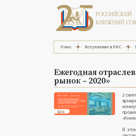
О нас
Вступление в РКС
Ежегодная отрасле
рынок – 2020»
2 сент
ярмар
комму
прове
«Книжн
В это
сессии