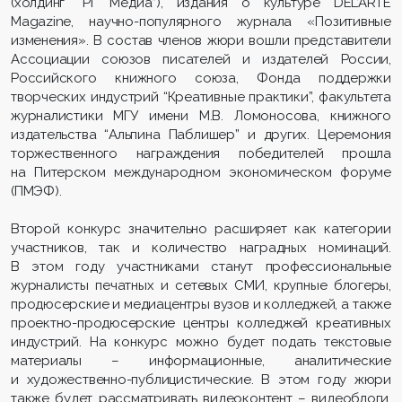
(холдинг “РГ Медиа”), издания о культуре DEL’ARTE
Magazine, научно-популярного журнала «Позитивные
изменения». В состав членов жюри вошли представители
Ассоциации союзов писателей и издателей России,
Российского книжного союза, Фонда поддержки
творческих индустрий “Креативные практики”, факультета
журналистики МГУ имени М.В. Ломоносова, книжного
издательства “Альпина Паблишер” и других. Церемония
торжественного награждения победителей прошла
на Питерском международном экономическом форуме
(ПМЭФ).
Второй конкурс значительно расширяет как категории
участников, так и количество наградных номинаций.
В этом году участниками станут профессиональные
журналисты печатных и сетевых СМИ, крупные блогеры,
продюсерские и медиацентры вузов и колледжей, а также
проектно-продюсерские центры колледжей креативных
индустрий. На конкурс можно будет подать текстовые
материалы – информационные, аналитические
и художественно-публицистические. В этом году жюри
также будет рассматривать видеоконтент – видеоблоги,