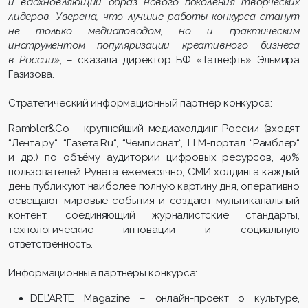
и вдохновляющий образ нового поколения творческих
лидеров. Уверена, что лучшие работы конкурса станут
не только медиаповодом, но и практическим
инструментом популяризации креативного бизнеса
в России»
, – сказала директор БФ «Татнефть» Эльмира
Газизова.
Стратегический информационный партнер конкурса:
Rambler&Co – крупнейший медиахолдинг России (входят
“Лента.ру“, “Газета.Ru“, “Чемпионат“, LLM-портал “Рамблер“
и др.) по объёму аудитории цифровых ресурсов, 40%
пользователей Рунета ежемесячно; СМИ холдинга каждый
день публикуют наиболее полную картину дня, оперативно
освещают мировые события и создают мультиканальный
контент, соединяющий журналистские стандарты,
технологические инновации и социальную
ответственность.
Информационные партнеры конкурса:
DEL’ARTE Magazine – онлайн-проект о культуре,