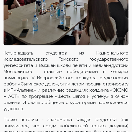
Четырнадцать студентов из Национального
исследовательского Томского государственного
университета и Высшей школы печати и медиаиндустрии
Мосполитеха , ставшие победителями в четырех
номинациях V Всероссийского конкурса студенческих
работ «Сытинское дело», этим летом прошли стажировку
в ИГ «Альпина» и различных редакциях холдинга «ЭКСМО
– АСТ» по программе «Шесть шагов к успеху» в очном
режиме. И сейчас общение с кураторами продолжается
удаленно.
После встречи - знакомства каждая студентка (так
получилось, что среди победителей только девушки)
получила свое задание, причем задания были по книгам,