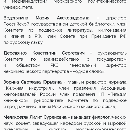
и медиаиндустрии
Московского политехнического
университета,
Веденяпина Мария Александровна
-
директор
Российской государственной детской библиотеки, член
Комитета по поддержке литературы, книгоиздания
и чтения в РФ, член Совета при Президенте РФ
по русскому языку,
Деревянко Константин Сергеевич
-
руководитель
Комитета по взаимодействию с государством
и обществом РКС, генеральный директор
некоммерческого партнерства «Родное слово»,
Зорина Светлана Юрьевна
-
главный редактор журнала
«Книжная индустрия», член правления Ассоциации
книгоиздателей России, член правления НП «Гильдия
книжников», руководитель Комитета по поддержке
и продвижению чтения Российского книжного союза,
Меликсетян
Лилит
Суреновна
-
кандидат филологических
наук, доцент, заведующая кафедрой русской и мировой
литературы и культуры Российско-Армянского