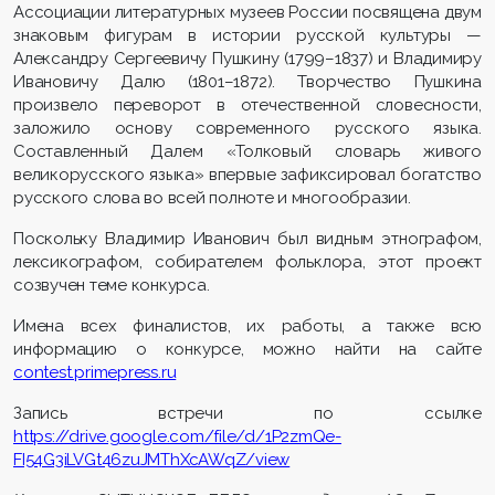
Ассоциации литературных музеев России посвящена двум
знаковым фигурам в истории русской культуры —
Александру Сергеевичу Пушкину (1799–1837) и Владимиру
Ивановичу Далю (1801–1872). Творчество Пушкина
произвело переворот в отечественной словесности,
заложило основу современного русского языка.
Составленный Далем «Толковый словарь живого
великорусского языка» впервые зафиксировал богатство
русского слова во всей полноте и многообразии.
Поскольку Владимир Иванович был видным этнографом,
лексикографом, собирателем фольклора, этот проект
созвучен теме конкурса.
Имена всех финалистов, их работы, а также всю
информацию о конкурсе, можно найти на сайте
contest.primepress.ru
Запись встречи по ссылке
https://drive.google.com/file/d/1P2zmQe-
FI54G3iLVGt46zuJMThXcAWqZ/view