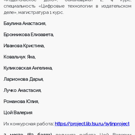
специальность «Цифровые технологии в издательском
деле», магистратура 1 курс.
Баулина Анастасия
,
Бронникова Елизавета
,
Иванова Кристина
,
Ковальчук Яна
,
Куликовская Ангелина
,
Ларионова Дарья
,
Лучко Анастасия
,
Романова Юлия
,
Цой Валерия
Их конкурсная работа
:
https://project.lib.tsu.ru/sytinproject
2 место (
63 балла)
получила работа Цой Валерии