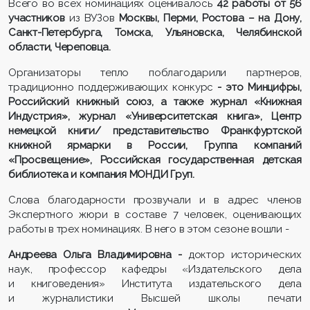
Всего во всех номинациях оценивалось
42 работы от 56
участников
из ВУЗов
Москвы, Перми, Ростова – на Дону,
Санкт-Петербурга, Томска, Ульяновска, Челябинской
области, Череповца.
Организаторы тепло поблагодарили партнеров,
традиционно поддерживающих конкурс
- это
Минцифры
,
Российский книжный союз, а также
журнал «Книжная
Индустрия», ж
урнал «Университетская книга»,
Центр
немецкой книги/ представительство Франкфуртской
книжной ярмарки в России,
Группа компаний
«Просвещение»
, Российская государственная детская
библиотека и компания МОНДИ
Груп
.
Слова благодарности прозвучали и в адрес членов
Экспертного жюри в составе 7 человек, оценивающих
работы в трех номинациях. В него в этом сезоне вошли -
Андреева Ольга Владимировн
а -
доктор исторических
наук, профессор кафедры «Издательского дела
и книговедения» Института издательского дела
и журналистики Высшей школы печати