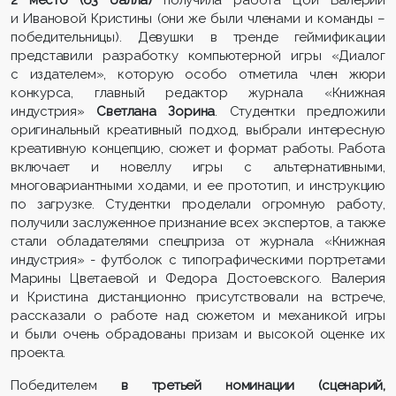
и Ивановой Кристины (они же были членами и команды –
победительницы). Девушки в тренде геймификации
представили разработку компьютерной игры «Диалог
с издателем», которую особо отметила член жюри
конкурса, главный редактор журнала «Книжная
индустрия»
Светлана Зорина
. Студентки предложили
оригинальный креативный подход, выбрали интересную
креативную концепцию, сюжет и формат работы. Работа
включает и новеллу игры с альтернативными,
многовариантными ходами, и ее прототип, и инструкцию
по загрузке. Студентки проделали огромную работу,
получили заслуженное признание всех экспертов, а также
стали обладателями спецприза от журнала «Книжная
индустрия» - футболок с типографическими портретами
Марины Цветаевой и Федора Достоевского. Валерия
и Кристина дистанционно присутствовали на встрече,
рассказали о работе над сюжетом и механикой игры
и были очень обрадованы призам и высокой оценке их
проекта.
Победителем
в третьей номинации
(сценарий,