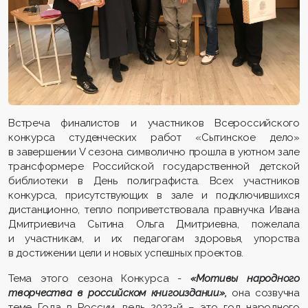
Встреча финалистов и участников Всероссийского
конкурса студенческих работ «Сытинское дело»
в завершении V сезона символично прошла в уютном зале
трансформере Российской государственной детской
библиотеки в День полиграфиста. Всех участников
конкурса, присутствующих в зале и подключившихся
дистанционно, тепло поприветствовала правнучка Ивана
Дмитриевича Сытина Ольга Дмитриевна, пожелала
и участникам, и их педагогам здоровья, упорства
в достижении цели и новых успешных проектов.
Тема этого сезона Конкурса -
«Мотивы народного
творчества в российском книгоиздании»,
она созвучна
теме Года в России, ведь 2022-й – это год народного