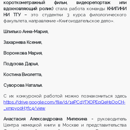
короткометражный фильм, видеорепортаж или
вдохновляющий ролик)
стала работа команды
КНИГИНИ
НИ ТГУ
–
это студентки 3 курса филологического
факультета, направление «Книгоиздательское дело».
Шпилько Анна-Мария,
Захарнева
Ксения,
Воронкова
Мария
,
Подузова
Дарья,
Костина Виолетта,
Суворова Наталья.
С их конкурсной работой можно познакомиться здесь
https://drive.google.com/file/d/1ePCd7TXOPEqQeHsOoCH-
_xmpyo0H7fc4/view
Ан
астасия Александровна
Милехина
-
руководитель
Центра немецкой книги в Москве и представительства