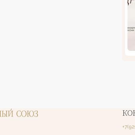
КО
+7(9