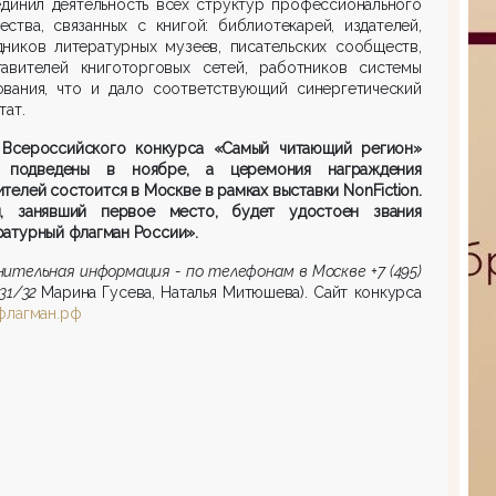
единил деятельность всех структур профессионального
ства, связанных с книгой: библиотекарей, издателей,
дников литературных музеев, писательских сообществ,
тавителей книготорговых сетей, работников системы
ования, что и дало соответствующий синергетический
тат.
 Всероссийского конкурса «Самый читающий регион»
 подведены в ноябре, а церемония награждения
телей состоится в Москве в рамках выставки NonFiction.
н, занявший первое место, будет удостоен звания
атурный флагман России».
ительная информация - по телефонам в Москве +7 (495)
-31/32
Марина Гусева, Наталья Митюшева). Сайт конкурса
флагман.рф