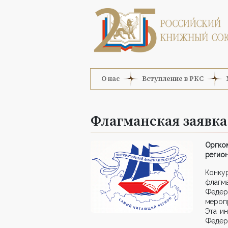
О нас
Вступление в РКС
Флагманская заявка
Оргко
регион
Конку
флагм
Феде
меропр
Эта и
Федера