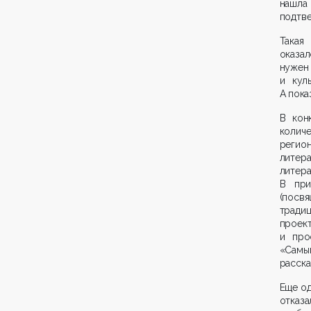
нашла 
подтве
Такая
оказа
нужен 
и кул
А пока
В кон
колич
регио
литер
литер
В при
(посв
традиц
проект
и про
«Самы
расска
Еще од
отказ