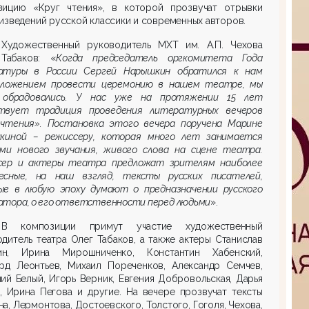
зицию «Круг чтения», в которой прозвучат отрывки
изведений русской классики и современных авторов.
Художественный руководитель МХТ им. А.П. Чехова
Табаков: «
Когда председатель оргкомитета Года
атуры в России Сергей Нарышкин обратился к нам
дложением провести церемонию в нашем театре, мы
 обрадовались. У нас уже на протяжении 15 лет
твует традиция проведения литературных вечеров
 чтения». Постановка этого вечера поручена Марине
икиной – режиссеру, которая много лет занимается
ами нового звучания, живого слова на сцене театра.
сер и актеры театра предложат зрителям наиболее
есные, на наш взгляд, тексты русских писателей,
ые в любую эпоху думают о предназначении русского
атора, о его ответственности перед людьми
».
В композиции примут участие художественный
дитель театра Олег Табаков, а также актеры Станислав
н, Ирина Мирошниченко, Константин Хабенский,
ард Леонтьев, Михаил Пореченков, Александр Семчев,
ий Белый, Игорь Верник, Евгения Добровольская, Дарья
, Ирина Пегова и другие. На вечере прозвучат тексты
а, Лермонтова, Достоевского, Толстого, Гоголя, Чехова,