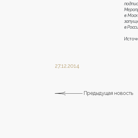
подпис
Мероп
в Моск
запущ
в Росси
Источн
27.12.2014
Предыдущая новость