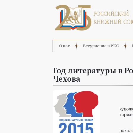
О нас
Вступление в РКС
Год литературы в Р
Чехова
худож
торжес
покол