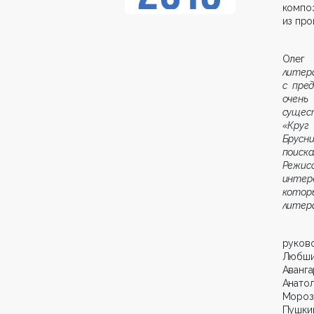
компо
из про
Олег 
литер
с пре
очень
сущес
«Круг
Брусн
поиск
Режис
интер
котор
литер
руково
Любши
Аванг
Анатол
Мороз
Пушкин