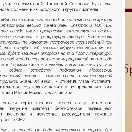
 Гумилёва, Ахматовой, Цветаевой, Симонова, Булгакова,
ова, Солженицына, Бродского и других писателей.
«
Выбор площадки для проведения церемонии открытия
литературы весьма символичен. Спектакли МХТ им.
ехова всегда имели прекрасную литературную основу.
ента основания в репертуаре театра было немало
стических по качеству постановок произведений как
й, так и зарубежной классики. «Круг чтения», как мы все
мся, будет мощным аккордом начала Года литературы.
ю назад череда петербургских мероприятий этого года
ись в Царском Селе – колыбели золотого века русской
ии, сейчас эстафету подхватил Московский
ественный театр – символ синтеза литературной
тральной жизни ХХ века»,
- отметил глава Роспечати,
титель председателя оргкомитета по проведению Года
туры в России Михаил Сеславинский.
Гостями торжественного вечера станут известные
ели, ведущие издатели, библиотекари, выдающиеся
ли культуры и искусства, руководители печатных
тронных СМИ.
Указ о проведении Года литературы в стране был