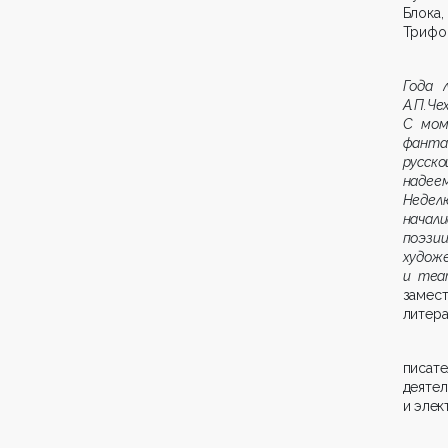
Блока,
Трифон
Года 
А.П.Ч
С мом
фанта
русско
надее
Недел
начал
поэз
худож
и теа
замес
литера
писат
деяте
и элек