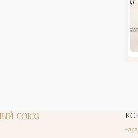
КО
+7(9