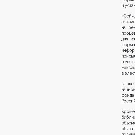
и уста
«Сейч
экзем
на ре
проце
для и
форма
инфор
присы
печат
макс
в элек
Также
нацио
фонда
Россий
Кроме
библи
объем
обяза
получ