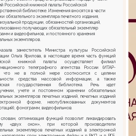
й Российской книжной палаты Российской
рственной библиотеке. Изменения вносятся в части
ки обязательного экземпляра печатного издания,
изуальной продукции, обязанностей организаций,
лизованно получающих обязательный экземпляр
амм и видеофильмов, и постоянного хранения
льных экземпляров.
казала заместитель Министра культуры Российской
ации Ольга Ярилова, в настоящее время часть функций
ийской книжной палаты осуществляет филиал
мационного телеграфного агентства России (ИТАР-
, что не в полной мере соотносится с целями
льности средства массовой информации, а также
йская государственная библиотека. Речь идет
учении, учете и постоянном хранении обязательных
льных экземпляров печатных изданий, печатных изданий
ктронной форме, неопубликованных документов
ртаций), фонограмм, видеофильмов.
 словам, оптимизация функций позволит ликвидировать
ему «двух окон», при которой производители
тельных экземпляров печатных изданий в электронной
направляли свои электронные файлы и в РКП, и в РГБ,