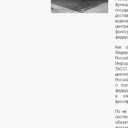
функци
госуда
достав
аудиов
центра
фоногр
федера
Как с
Федер
Росс
Инфор
ТАСС)
деяте
Росси
о пол
федера
в эле
(диссе
По ее
сист
обяза
форме 