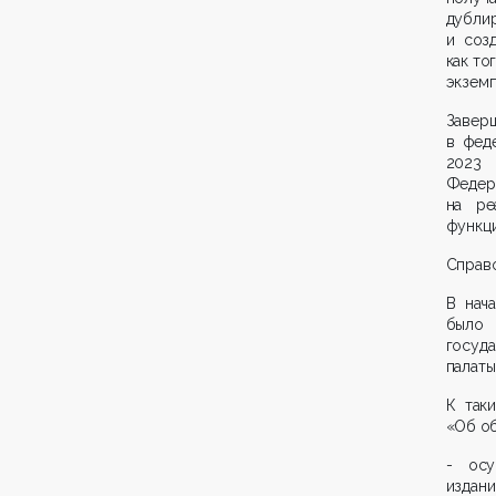
дубли
и соз
как то
экземп
Завер
в фед
2023 
Федер
на ре
функци
Справ
В нач
было
госуд
палаты
К так
«Об об
- осу
издани