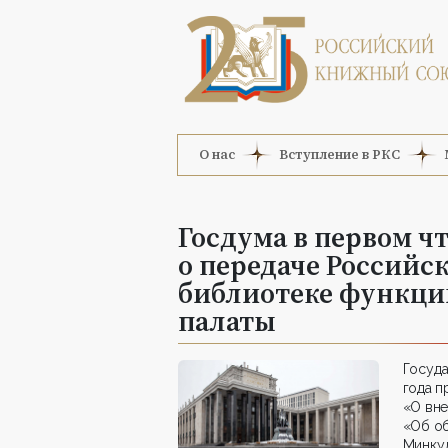
О нас
Вступление в РКС
Госдума в первом ч
о передаче Российс
библиотеке функци
палаты
Госуда
года п
«О вне
«Об об
Минкул