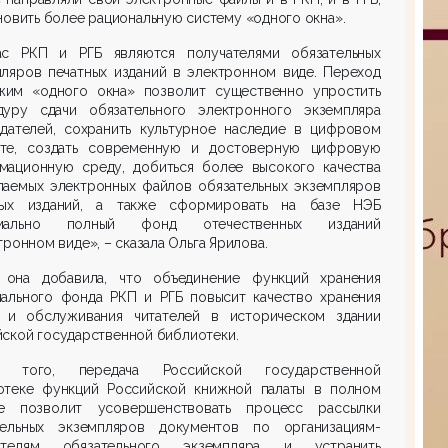
новить более рациональную систему «одного окна».
ас РКП и РГБ являются получателями обязательных
пляров печатных изданий в электронном виде. Переход
жим «одного окна» позволит существенно упростить
дуру сдачи обязательного электронного экземпляра
здателей, сохранить культурное наследие в цифровом
те, создать современную и достоверную цифровую
мационную среду, добиться более высокого качества
лаемых электронных файлов обязательных экземпляров
ных изданий, а также сформировать на базе НЭБ
имально полный фонд отечественных изданий
тронном виде», – сказала Ольга Ярилова.
 она добавила, что объединение функций хранения
нального фонда РКП и РГБ повысит качество хранения
 и обслуживания читателей в историческом здании
ской государственной библиотеки.
 того, передача Российской государственной
отеке функций Российской книжной палаты в полном
е позволит усовершенствовать процесс рассылки
тельных экземпляров документов по организациям-
ателям обязательного экземпляра и устранить