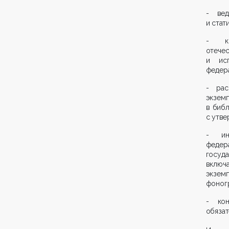
- вед
и стат
- ко
отечес
и исп
федера
- рас
экзем
в биб
с утве
- ин
федер
госуд
включ
экзем
фоногр
- кон
обязат