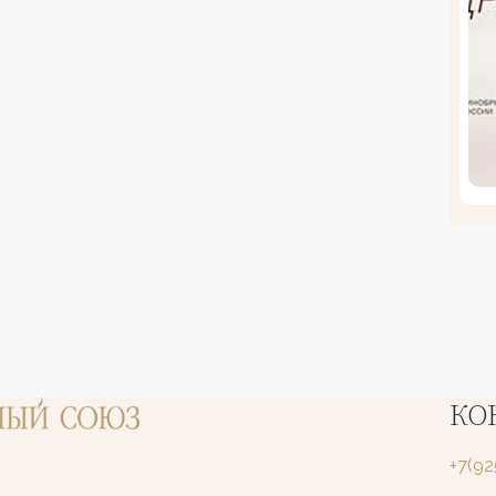
КО
+7(9