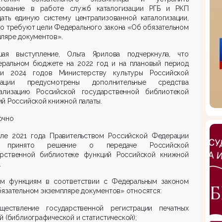
рование в работе служб каталогизации РГБ и РКП
дать единую систему централизованной каталогизации,
го требуют цели Федерального закона «Об обязательном
ляре документов».
шая выступление, Ольга Ярилова подчеркнула, что
еральном бюджете на 2022 год и на плановый период
и 2024 годов Министерству культуры Российской
ации предусмотрены дополнительные средства
ализацию Российской государственной библиотекой
й Российской книжной палаты.
очно
але 2021 года Правительством Российской Федерации
 принято решение о передаче Российской
арственной библиотеке функций Российской книжной
.
им функциям в соответствии с Федеральным законом
язательном экземпляре документов» относятся:
ществление государственной регистрации печатных
й (библиографической и статистической);