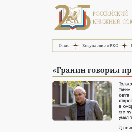
О нас
Вступление в РКС
«Гранин говорил пр
Только
тени» 
книга
откров
в юмо
его чу
умел п
Дании