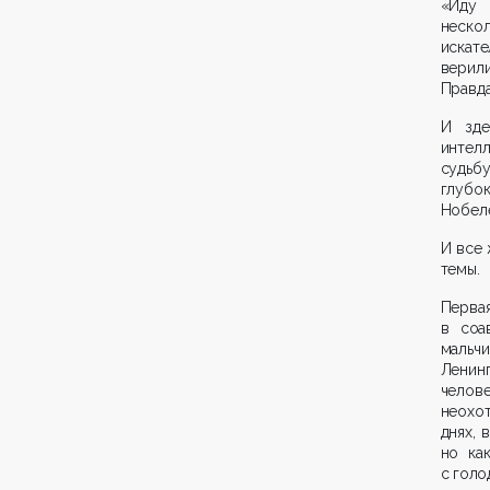
«Иду 
неско
искате
верил
Правда
И зде
интелл
судьб
глуб
Нобел
И все 
темы.
Первая
в соа
мальч
Ленин
челов
неохот
днях, 
но ка
с голо