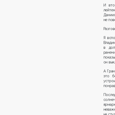
И вто
лейте
Дании
не пов
Разгов
Я всп
Влади
в дол
ранен
показ
он вык
А Гран
это б
устро
понрав
После
солне
ярмар
неваж
на сту