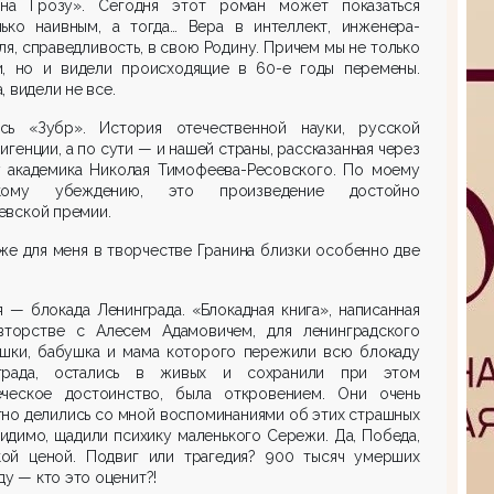
на Грозу». Сегодня этот роман может показаться
лько наивным, а тогда… Вера в интеллект, инженера-
ля, справедливость, в свою Родину. Причем мы не только
и, но и видели происходящие в 60-е годы перемены.
, видели не все.
сь «Зубр». История отечественной науки, русской
игенции, а по сути — и нашей страны, рассказанная через
у академика Николая Тимофеева-Ресовского. По моему
окому убеждению, это произведение достойно
евской премии.
же для меня в творчестве Гранина близки особенно две
 — блокада Ленинграда. «Блокадная книга», написанная
вторстве с Алесем Адамовичем, для ленинградского
ишки, бабушка и мама которого пережили всю блокаду
града, остались в живых и сохранили при этом
еческое достоинство, была откровением. Они очень
но делились со мной воспоминаниями об этих страшных
видимо, щадили психику маленького Сережи. Да, Победа,
кой ценой. Подвиг или трагедия? 900 тысяч умерших
ду — кто это оценит?!