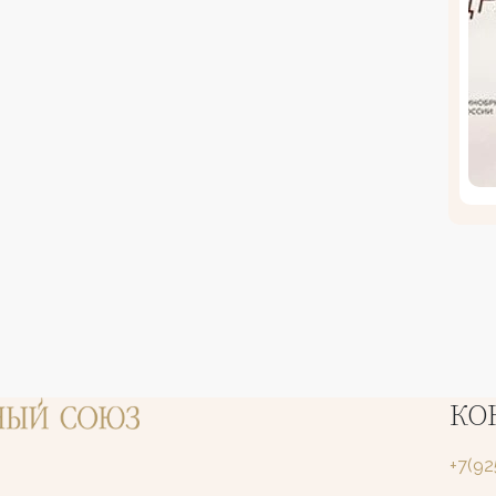
КО
+7(9