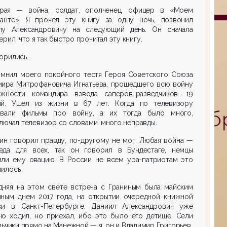
рая — война, солдат, ополченец, офицер в «Моем
нанте». Я прочел эту книгу за одну ночь, позвонил
лу Александровичу на следующий день. Он сначала
ерил, что я так быстро прочитал эту книгу.
орились…
омнил моего покойного тестя Героя Советского Союза
мира Митрофановича Игнатьева, прошедшего всю войну
жности командира взвода саперов-разведчиков. 19
ий. Ушел из жизни в 67 лет. Когда по телевизору
ывали фильмы про войну, а их тогда было много,
лючал телевизор со словами: много неправды.
ин говорил правду, по-другому не мог. Любая война —
еда для всех, так он говорил в Бундестаге, немцы
или ему овацию. В России не всем ура-патриотам это
илось.
дняя на этом свете встреча с Граниным была майским
чным днем 2017 года, на открытии очередной книжной
ки в Санкт-Петербурге. Даниил Александрович уже
но ходил, но приехал, ибо это было его детище. Сели
льчики прямо на Манежной — я, он и Владимир Григорьев.