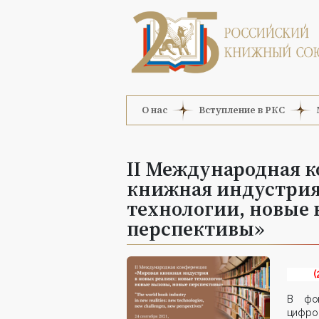
О нас
Вступление в РКС
II Международная 
книжная индустрия 
технологии, новые 
перспективы»
(
В фок
цифро