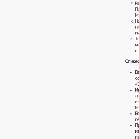
Р
П
М
Н
н
и
Т
м
в
Спикер
Е
с
«
И
л
и
М
Е
п
П
и
и