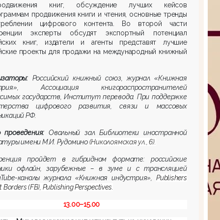
одвижения книг, обсуждение лучших кейсов
граммам продвижения книги и чтения, основные тренды
реблении цифрового контента. Во второй части
ренции эксперты обсудят экспортный потенциал
йских книг, издатели и агенты представят лучшие
йские проекты для продажи на международный книжный
изаторы:
Российский книжный союз, журнал «Книжная
стрия», Ассоциация книгораспространителей
исимых государств, Институт перевода. При поддержке
терства цифрового развития, связи и массовых
икаций РФ.
 проведения:
Овальный зал Библиотеки иностранной
туры имени М.И. Рудомино
(Николоямская ул., 6).
ренция пройдет в гибридном формате: российские
ники офлайн, зарубежные – в зуме и с трансляцией
uTube
-каналы журнала «Книжная индустрия»,
Publishers
t
Borders
(
FB
),
Publishing
Perspectives
.
13.00–15.00