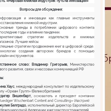
асть. «Мировая книжная индустрия: путь на инновации»
Вопросы для обсуждения:
ифровизация и инновации как главные инструменты
осстановления книжной индустрии.
сновные тренды в потреблении цифрового контента
 последние годы и влияние пандемии.
аркетинговые стратегии издательств и книжных
агазинов. Лучшие кейсы.
спешные стратегии продвижения книг в цифровой среде.
ехнологии создания авторских брендов с помощью
нлайн-инструментов.
тственное слово: Владимир Григорьев,
Министерство
ого развития, связи и массовых коммуникаций РФ
ы:
мма Хаус
,
международный консультант по издательскому
елу «Ореам Групп» (Великобритания)
удигер Вишенбарт,
основатель и президент компании
Ruediger Wischenbart Content
and
Consulting
» (Австрия)
жулия Белградо,
исполнительный директор Европейской
 Международной федерации книгораспространителей