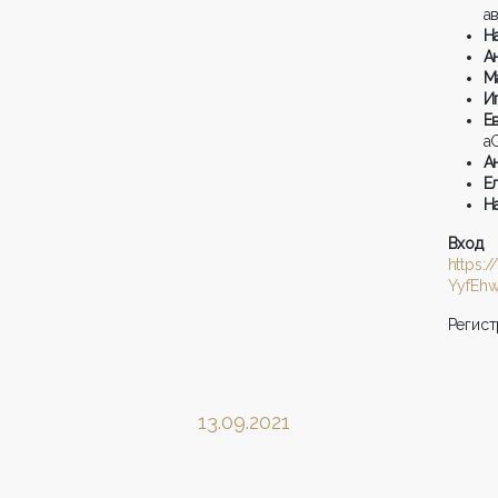
а
Н
А
М
И
Е
a
А
Е
Н
Вх
https:
YyfEh
Регист
13.09.2021