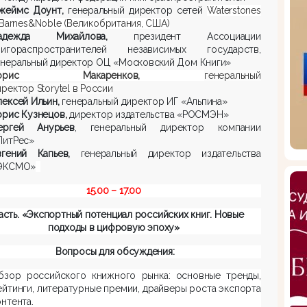
жеймс Доунт,
генеральный директор сетей
Waterstones
 Barnes&Noble
(Великобритания, США)
адежда Михайлова,
президент Ассоциации
нигораспространителей независимых государств,
енеральный директор ОЦ «Московский Дом Книги»
Борис Макаренков,
генеральный
иректор Storytel в России
лексей Ильин,
генеральный директор ИГ «Альпина»
орис Кузнецов,
директор издательства «РОСМЭН»
ергей Анурьев
, генеральный директор компании
ЛитРес»
вгений Капьев,
генеральный директор издательства
ЭКСМО»
15.00 – 17.00
часть. «Экспортный потенциал российских книг.
Новые
подходы в цифровую эпоху
»
Вопросы для обсуждения:
бзор российского книжного рынка: основные тренды,
ейтинги, литературные премии, драйверы роста экспорта
онтента.