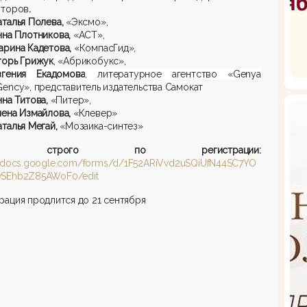
второв
.
аталья Полева,
«Эксмо»,
нна Плотникова,
«АСТ»,
арина Кадетова,
«КомпасГид»,
горь Грижук
, «Абрикобукс»,
вгения Екадомова
, литературное агентство «Genya
Gency», представитель издательства Самокат
нна Титова,
«Питер»,
лена Измайлова,
«Клевер»
аталья Мегай,
«Мозаика-синтез»
од строго по регистрации:
//docs.google.com/forms/d/1F52ARiVvd2uSQiUfN44SC7YO
wSEhb2Z85AWoF0/edit
рация продлится до 21 сентября