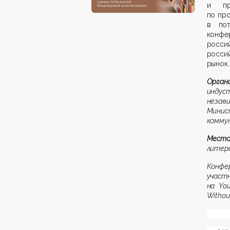
и пр
по про
в пот
конфе
росси
росси
рынок.
Орган
инду
незав
Минис
коммун
Место
литера
Конфе
участ
на
Yo
Withou