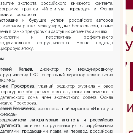
азвитие экспорта российского книжного контента.
рограмма грантов «Института перевода» и Фонда
ихаила Прохорова.
астоящие и будущие успехи российских авторов
а мировом рынке: международные бестселлеры, новые
мена в самых трендовых и растущих сегментах и нишах.
ехнологии и перспективы эффективного
еждународного сотрудничества. Новые подходы
 цифровую эпоху.
ы:
вгений Капьев,
директор по международному
отрудничеству РКС, генеральный директор издательства
ЭКСМО»
рина Прохорова,
главный редактор журнала «Новое
итературное обозрение», издатель, глава одноимённого
здательского дома, член экспертного совета Фонда
ихаила Прохорова.
вгений Резниченко,
исполнительный директор «Института
еревода»
редставители литературных агентств и российских
здательств,
активно сотрудничающих с зарубежными
здателями, продающими права на перевод российских