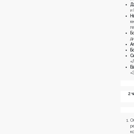
Д
и
Н
к
г
д
А
Б
С
«
Е
«
2 
О
р
к