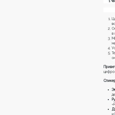
1 ч
Ц
в
О
в
М
м
У
Т
о
Приве
цифров
Спикер
Э
д
Р
«
Д
и