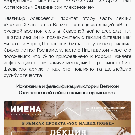
сотрудником института российской истории РАН
Артамоновым Владимиром Алексеевичем.
Владимир Алексеевич прочтет втору часть лекции
«Звездный час Петра Великого» из цикла лекций: «Взлет
русской военной силы в Северной войне 1700-1721 гг.».
На этой лекции Вы познакомитесь с такими битвами, как:
Битва при Нарве, Полтавская битва, Гангутское сражение,
Сражение при Гренгаме, узнаете о Ништадском мире, его
положениях, что было присоединено к России. Узнаете
информацию о том, какими методами Петр I смог побить
Шведскую армию и как это повлияло на дальнейшую
судьбу отечества.
Искажение и фальсификация истории Великой
Отечественной войны
в компьютерных играх.