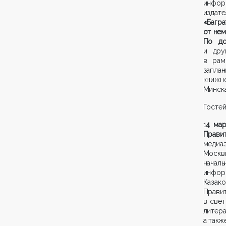
инфор
издат
«Багр
от нем
По до
и дру
в рам
запла
книжн
Минска
Гостей
1
4 мар
Прави
медиа
Москвы
началь
инфор
Казак
Прави
в свет
литер
а такж