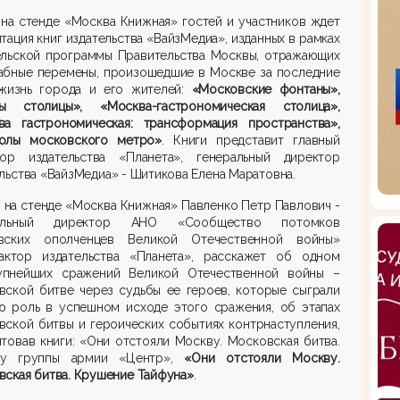
на стенде «Москва Книжная» гостей и участников ждет
тация книг издательства «ВайзМедиа», изданных в рамках
ельской программы Правительства Москвы, отражающих
абные перемены, произошедшие в Москве за последние
 жизнь города и его жителей:
«Московские фонтаны»,
ы столицы», «Москва-гастрономическая столица»,
ва гастрономическая: трансформация пространства»,
олы московского метро»
. Книги представит главный
тор издательства «Планета», генеральный директор
льства «ВайзМедиа» - Шитикова Елена Маратовна.
0 на стенде «Москва Книжная» Павленко Петр Павлович -
ральный директор АНО «Сообщество потомков
вских ополченцев Великой Отечественной войны»
актор издательства «Планета», расскажет об одном
упнейших сражений Великой Отечественной войны –
вской битве через судьбы ее героев, которые сыграли
ю роль в успешном исходе этого сражения, об этапах
ской битвы и героических событиях контрнаступления,
товав книги: «Они отстояли Москву. Московская битва.
у группы армии «Центр»,
«Они отстояли Москву.
ская битва. Крушение Тайфуна»
.