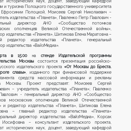
дат исторических наук, доцент, заведующий кафедрой
и и туризма Полоцкого государственного университета
 Ефросинии Полоцкой, Моисеев Сергей Николаевич –
тель издательства «Планета», Павленко Петр Павлович -
ральный директор АНО «Сообщество потомков
вских ополченцев Великой Отечественной войны»,
ор издательства «Планета», Шитикова Елена Маратовна –
ый редактор издательства «Планета», генеральный
ор издательства «ВайзМедиа».
рта в 15:00
на
стенде Издательской программы
тельства Москвы
состоится презентация российско-
усского издательского проекта
«От Москвы до Бреста.
роге славы»
, изданного при финансовой поддержке
тамента средств массовой информации и рекламы
а Москвы. Проект представят: Моисеев Сергей
аевич – учредитель издательства «Планета»; Павленко
Павлович - генеральный директор АНО «Сообщество
ков московских ополченцев Великой Отечественной
» и редактор издательства «Планета», Шитикова Елена
овна – главный редактор издательства «Планета»
еральный директор издательства «ВайзМедиа», Корсак
 Иосифовна – консультант издательского проекта,
дат исторических наук, доцент, заведующий кафедрой