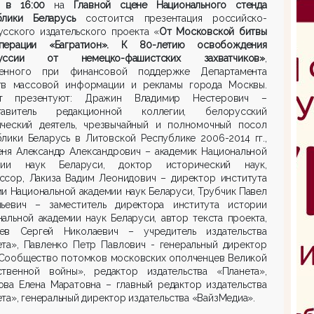
е
в 16:00
на
Главной сцене Национального стенда
блики Беларусь
состоится презентация российско-
сского издательского проекта «
От Московской битвы
ерации «Багратион». К 80-летию освобождения
руссии от немецко-фашистских захватчиков»
,
енного при финансовой поддержке Департамента
тв массовой информации и рекламы города Москвы.
т презентуют: Дражин Владимир Нестерович –
тавитель редакционной коллегии, белорусский
ический деятель, чрезвычайный и полномочный посол
лики Беларусь в Литовской Республике 2006-2014 гг.,
еня Александр Александрович – академик Национальной
мии наук Беларуси, доктор исторический наук,
ссор, Лакиза Вадим Леонидович – директор института
и Национальной академии наук Беларуси, Трубчик Павел
льевич – заместитель директора института истории
альной академии наук Беларуси, автор текста проекта,
ев Сергей Николаевич – учредитель издательства
ета», Павленко Петр Павлович - генеральный директор
Сообщество потомков московских ополченцев Великой
ственной войны», редактор издательства «Планета»,
ова Елена Маратовна – главный редактор издательства
та», генеральный директор издательства «ВайзМедиа».