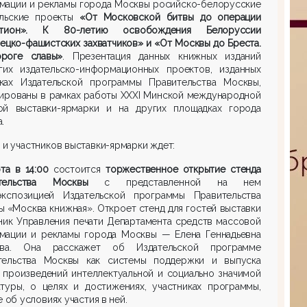
мации и рекламы города Москвы росийско-белорусские
ельские проекты
«От Московской битвы до операции
атион». К 80-летию освобождения Белоруссии
ецко-фашистских захватчиков» и «От Москвы до Бреста.
роге славы»
. Презентация данных книжных изданий
гих издательско-информационных проектов, изданных
ках Издательской программы Правительства Москвы,
нированы в рамках работы XXXI Минской международной
ой выставки-ярмарки и на других площадках города
.
 и участников выставки-ярмарки ждет:
та в 14:00
состоится
торжественное открытие стенда
тельства Москвы
с представленной на нем
экспозицией Издательской программы Правительства
 «Москва книжная». Откроет стенд для гостей выставки
ник Управления печати Департамента средств массовой
мации и рекламы города Москвы — Елена Геннадьевна
ова. Она расскажет об Издательской программе
тельства Москвы как системы поддержки и выпуска
 произведений интеллектуальной и социально значимой
атуры, о целях и достижениях, участниках программы,
е об условиях участия в ней.