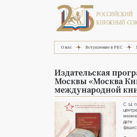
О нас
Вступление в РКС
Издательская прог
Москвы «Москва Кн
международной кни
С 14 
центр
книжна
дате 
фашист