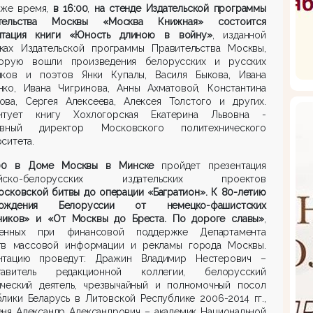
 же время,
в 16:00
,
на стенде Издательской программы
тельства Москвы «Москва Книжная» состоится
нтация книги «Юность длиною в войну»
, изданной
ках Издательской программы Правительства Москвы,
орую вошли произведения белорусских и русских
иков и поэтов Янки Купалы, Василя Быкова, Ивана
нко, Ивана Чигринова, Анны Ахматовой, Константина
ова, Сергея Алексеева, Алексея Толстого и других.
нтует книгу Хохлогорская Екатерина Львовна -
ивный директор Московского политехнического
ситета.
:00 в Доме Москвы в Минске
пройдет презентация
ийско-белорусских издательских проектов
осковской битвы до операции «Багратион». К 80-летию
бождения Белоруссии от немецко-фашистских
тчиков» и «От Москвы до Бреста. По дороге славы»
,
енных при финансовой поддержке Департамента
тв массовой информации и рекламы города Москвы.
нтацию проведут: Дражин Владимир Нестерович –
тавитель редакционной коллегии, белорусский
ический деятель, чрезвычайный и полномочный посол
лики Беларусь в Литовской Республике 2006-2014 гг.,
еня Александр Александрович – академик Национальной