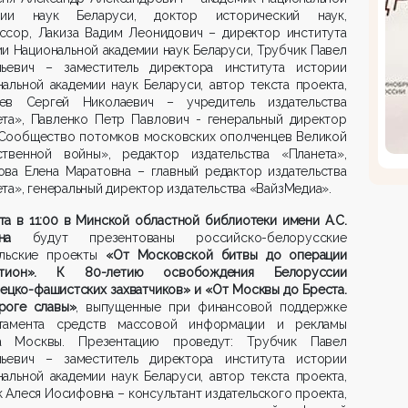
мии наук Беларуси, доктор исторический наук,
ссор, Лакиза Вадим Леонидович – директор института
и Национальной академии наук Беларуси, Трубчик Павел
льевич – заместитель директора института истории
альной академии наук Беларуси, автор текста проекта,
ев Сергей Николаевич – учредитель издательства
ета», Павленко Петр Павлович - генеральный директор
Сообщество потомков московских ополченцев Великой
ственной войны», редактор издательства «Планета»,
ова Елена Маратовна – главный редактор издательства
та», генеральный директор издательства «ВайзМедиа».
та в 11:00
в Минской областной библиотеки имени А.С.
на
будут презентованы российско-белорусские
ельские проекты
«От Московской битвы до операции
атион». К 80-летию освобождения Белоруссии
ецко-фашистских захватчиков» и «От Москвы до Бреста.
роге славы»
, выпущенные при финансовой поддержке
тамента средств массовой информации и рекламы
а Москвы. Презентацию проведут: Трубчик Павел
льевич – заместитель директора института истории
альной академии наук Беларуси, автор текста проекта,
 Алеся Иосифовна – консультант издательского проекта,