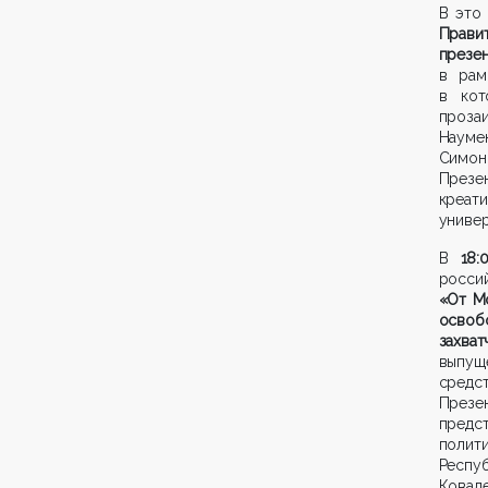
В это
Прави
презе
в рам
в кот
проза
Науме
Симон
Презе
креат
универ
В
18
росс
«От М
осво
захва
выпущ
средс
Презе
предс
полит
Респуб
Ковал