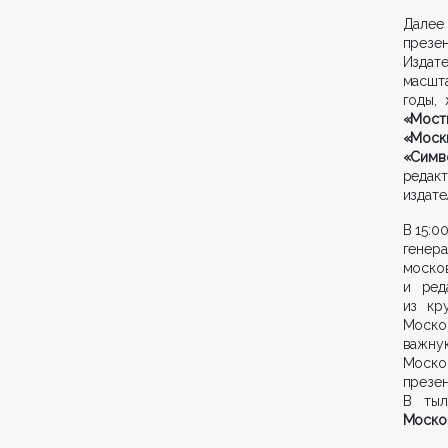
Далее 
презен
Издат
масшт
годы,
«Мост
«Моск
«Симв
редак
издате
В 15:0
гене
моско
и ред
из кр
Моско
важну
Москов
презен
В тыл
Москов