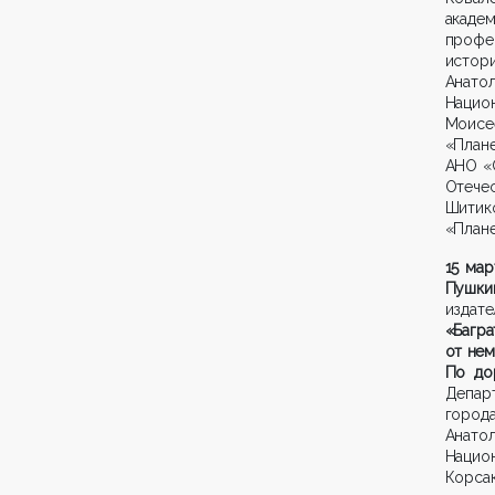
акаде
профе
истори
Анато
Национ
Моисе
«План
АНО «
Отече
Шитик
«Плане
15 мар
Пушки
издат
«Багр
от нем
По до
Депар
город
Анато
Национ
Корсак