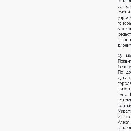
канди
истори
имени
учреди
гене
моско
редакт
главн
директ
1
5 ма
Прави
белор
По до
Депар
город
Никол
Петр 
потом
войны
Марат
и ген
Алеся
канди