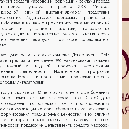
тамент средств массовой информации и рекламы города
вы примет участие в работе XXХI Минской
народной книжной выставки-ярмарки, представив
экспозицию Издательской программы Правительства
ы «Москва книжная» с проведением ряда мероприятий
гостей и участников выставки, направленных
пуляризацию и продвижение культуры чтения среди
щего населения Беларуси, в том числе подрастающего
ния.
ках участия в выставке-ярмарке Департамент СМИ
ламы представит не менее 350 наименований книжных
ьтимедийных изданий, проведет мероприятия,
щенные деятельности Издательской программы
тельства Москвы и презентации, творческие встречи
овскими литераторами.
 году исполняется 80 лет со дня полного освобождения
уси от немецко-фашистских захватчиков. К этой дате
ях сохранения исторической памяти, противодействия
кам фальсификации истории, сбережения исторического
 формирования традиционных ценностей и их влияния
ашу историю подготовлены к выпуску в свет
инансовой поддержке Департамента средств массовой