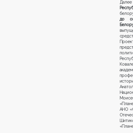
Дале
Респу
белору
до оп
Бело
выпущ
средс
Проек
предс
полит
Респуб
Ковал
акаде
профе
истори
Анато
Национ
Моисе
«План
АНО «
Отече
Шитик
«Плане