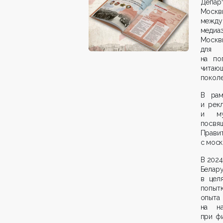
Депар
Моск
между
медиа
Москв
для 
на по
читаю
поколе
В рам
и рек
и мул
посвя
Прави
с моск
В 2024
Белар
в цел
попыт
опыта
на н
при ф