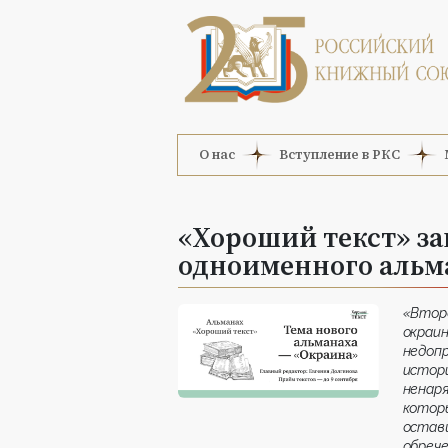
О нас
Вступление в РКС
«Хороший текст» за
одноименного альм
«Втор
окраи
недоп
истор
ненар
котор
остав
обреч