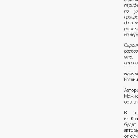
периф
по ум
пригр
да и 
ржавые
на вер
Окраи
распо
что, 
от спо
Будьте
Евгени
Автор
Можно 
000 зн
В те
из Кв
будет 
авторы
от сум