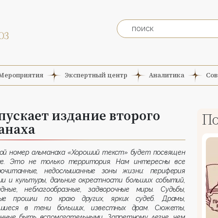
Мероприятия
Экспертный центр
Аналитика
Сов
пускает издание второго
По
анаха
ой номер альманаха «Хороший текст» будет посвящен
не. Это не только территория. Нам интересны все
рочитанные, недослышанные зоны жизни: периферия
ии и культуры, дальние окрестности больших событий,
ядные, неблагообразные, задворочные миры. Судьбы,
ые прошли по краю других, ярких судеб. Драмы,
шиеся в тени больших, известных драм. Сюжеты,
енные быть вспомогательными. Запретному легче, чем