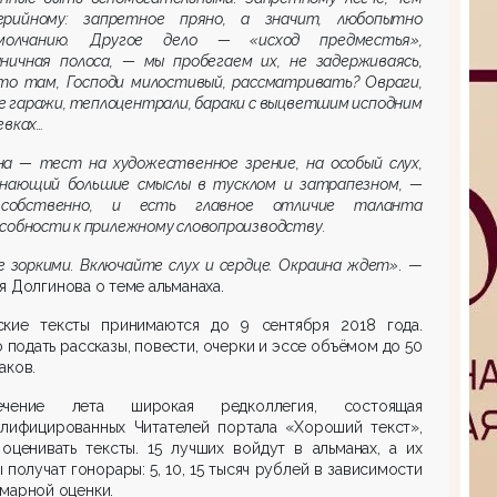
ерийному: запретное пряно, а значит, любопытно
олчанию. Другое дело — «исход предместья»,
аничная полоса, — мы пробегаем их, не задерживаясь,
что там, Господи милостивый, рассматривать? Овраги,
 гаражи, теплоцентрали, бараки с выцветшим исподним
евках…
на — тест на художественное зрение, на особый слух,
знающий большие смыслы в тусклом и затрапезном, —
собственно, и есть главное отличие таланта
собности к прилежному словопроизводству.
 зоркими. Включайте слух и сердце. Окраина ждет»
. —
я Долгинова о теме альманаха.
ские тексты принимаются до 9 сентября 2018 года.
подать рассказы, повести, очерки и эссе объёмом до 50
аков.
чение лета широкая редколлегия, состоящая
алифицированных Читателей портала «Хороший текст»,
оценивать тексты. 15 лучших войдут в альманах, а их
 получат гонорары: 5, 10, 15 тысяч рублей в зависимости
марной оценки.