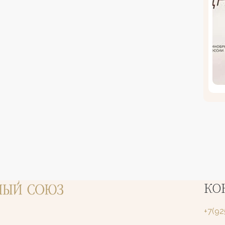
КО
+7(9