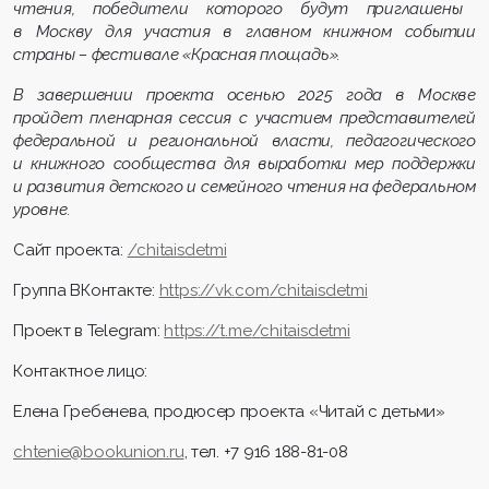
чтения, победители которого буд
у
т приглашены
в Москву для участия в главном книжном событии
страны – фестивале «Красная площадь».
В за
вершении проекта осенью 2025 года в Москве
пройдет пленарная сессия с участием представителей
федеральной и региональной власти, педагогического
и книжного сообщества для выработки мер поддержки
и развития детского и семейного чтения на федеральном
уровне.
Сайт проекта:
/chitaisdetmi
Группа ВКонтакте:
https
://
vk
.
com
/
chitaisdetmi
Проект в Telegram:
https
://
t
.
me
/
chitaisdetmi
Контактное лицо:
Елена Гребенева, продюсер проекта «Читай с детьми»
chtenie@bookunion.ru
, тел. +7 916 188-81-08