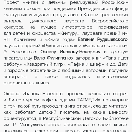
Проект «Читай с детьми», реализуемый Российским
книжным союзом при поддержке Президентского фонда
культурных инициатив, представил в Казани трех детских
авторов: двукратного лауреата Всероссийского
конкурса на лучшее литературное произведение
для детей и юношества «Книгуру», лауреата премий им.
В.П. Крапивина и «Книга года»
Евгения Рудашевского
,
лауреата премий «Рукопись года» и «Большая сказка» им.
Э. Успенского
Оксану Иванову-Неверову
и детскую
писательницу
Валю Филиппенко
, автора книг «Папа ищет
работу», «Квадратный тигр», «Пафка и шкаф» и др. Дети
и взрослые встретились с любимыми авторами, получили
автографы, а также поделились впечатлениями
о прочитанных книгах.
Оксана Иванова-Неверова провела несколько встреч:
в Литературном кафе в здании ТАТМЕДИА поговорили
о том, какой путь проходит книга от замысла до читателя,
как работает детский писатель, на какие ценности
ориентируется, в Республиканской Детской Библиотеке
им. Р. Миннуллина автор рассказала о своих книгах,
поделилась секретами писательского мастерства.