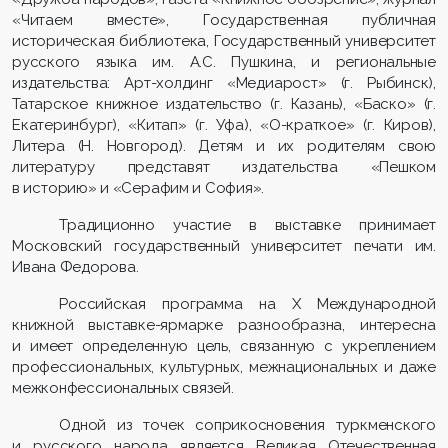
«Читаем вместе», Государственная публичная
историческая библиотека, Государственный университет
русского языка им. А.С. Пушкина, и региональные
издательства: Арт-холдинг «Медиарост» (г. Рыбинск),
Татарское книжное издательство (г. Казань), «Баско» (г.
Екатеринбург), «Китап» (г. Уфа), «О-краткое» (г. Киров),
Литера (Н. Новгород). Детям и их родителям свою
литературу представят издательства «Пешком
в историю» и «Серафим и София».
Традиционно участие в выставке принимает
Московский государственный университет печати им.
Ивана Федорова.
Российская программа на X Международной
книжной выставке-ярмарке разнообразна, интересна
и имеет определенную цель, связанную с укреплением
профессиональных, культурных, межнациональных и даже
межконфессиональных связей.
Одной из точек соприкосновения туркменского
и русского народа является Великая Отечественная