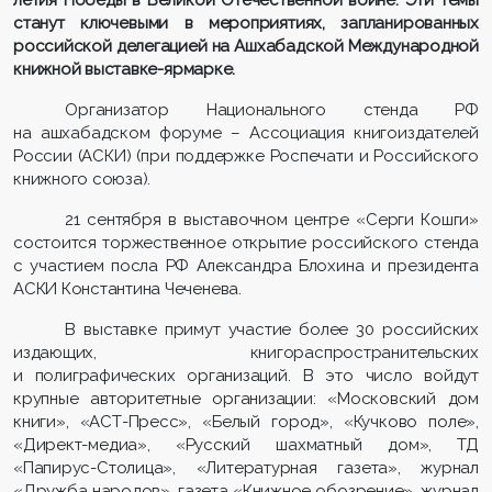
станут ключевыми в мероприятиях, запланированных
российской делегацией на Ашхабадской Международной
книжной выставке-ярмарке.
Организатор Национального стенда РФ
на ашхабадском форуме – Ассоциация книгоиздателей
России (АСКИ) (при поддержке Роспечати и Российского
книжного союза).
21 сентября в выставочном центре «Серги Кошги»
состоится торжественное открытие российского стенда
с участием посла РФ Александра Блохина и президента
АСКИ Константина Чеченева.
В выставке примут участие более 30 российских
издающих, книгораспространительских
и полиграфических организаций. В это число войдут
крупные авторитетные организации: «Московский дом
книги», «АСТ-Пресс», «Белый город», «Кучково поле»,
«Директ-медиа», «Русский шахматный дом», ТД
«Папирус-Столица», «Литературная газета», журнал
«Дружба народов», газета «Книжное обозрение», журнал