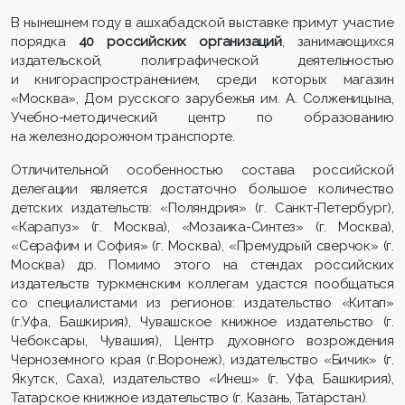
В нынешнем году в ашхабадской выставке примут участие
порядка
40 российских организаций
, занимающихся
издательской, полиграфической деятельностью
и книгораспространением, среди которых магазин
«Москва», Дом русского зарубежья им. А. Солженицына,
Учебно-методический центр по образованию
на железнодорожном транспорте.
Отличительной особенностью состава российской
делегации является достаточно большое количество
детских издательств: «Поляндрия» (г. Санкт-Петербург),
«Карапуз» (г. Москва), «Мозаика-Синтез» (г. Москва),
«Серафим и София» (г. Москва), «Премудрый сверчок» (г.
Москва) др. Помимо этого на стендах российских
издательств туркменским коллегам удастся пообщаться
со специалистами из регионов: издательство «Китап»
(г.Уфа, Башкирия), Чувашское книжное издательство (г.
Чебоксары, Чувашия), Центр духовного возрождения
Черноземного края (г.Воронеж), издательство «Бичик» (г.
Якутск, Саха), издательство «Инеш» (г. Уфа, Башкирия),
Татарское книжное издательство (г. Казань, Татарстан).