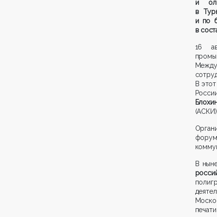
и ол
в Тур
и по 
в сост
16 а
промы
Между
сотруд
В этот
Росси
Блохи
(АСКИ
Орган
форум
коммун
В нын
росси
полиг
деяте
Моско
печат