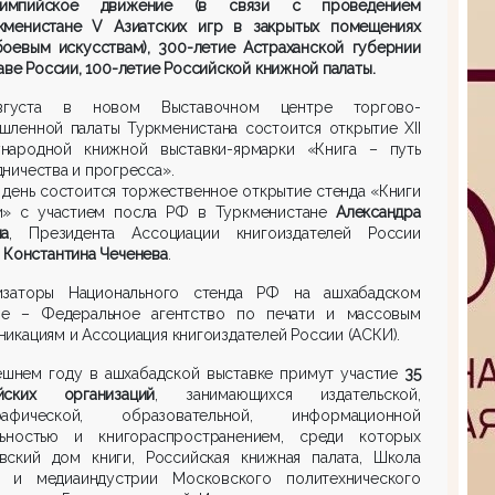
импийское движение (в связи с проведением
кменистане V Азиатских игр в закрытых помещениях
боевым искусствам), 300-летие Астраханской губернии
аве России, 100-летие Российской книжной палаты.
вгуста в новом Выставочном центре торгово-
шленной палаты Туркменистана состоится открытие XII
народной книжной выставки-ярмарки «Книга – путь
ничества и прогресса».
 день состоится торжественное открытие стенда «Книги
и» с участием посла РФ в Туркменистане
Александра
на
, Президента Ассоциации книгоиздателей России
)
Константина Чеченева
.
изаторы Национального стенда РФ на ашхабадском
е – Федеральное агентство по печати и массовым
икациям и Ассоциация книгоиздателей России (АСКИ).
ешнем году в ашхабадской выставке примут участие
35
йских организаций
, занимающихся издательской,
рафической, образовательной, информационной
льностью и книгораспространением, среди которых
вский дом книги, Российская книжная палата, Школа
и и медиаиндустрии Московского политехнического