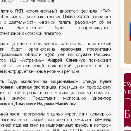
ква), «ДООС» (г. Москва) и др.
-летию РКП
исполнительный директор филиала ИТАР-
«Российская книжная палата»
Павел Зотов
прочитает
ю о деятельности книжной палаты, расскажет об ее
рии. Выступление будет сопровождаться
пективной выставкой плакатов.
ках еще одного юбилейного события для посетителей
авки будет организована
красочная презентация
траханской области «300 лет на службе России»
.
тор ИД «Астрахань»
Андрей Семенчук
познакомит
елей с исторической подоплекой данного события
емонстрирует книжные новинки региона.
ть Года экологии на национальном стенде будет
изована книжная экспозиция
, посвященная природному
дию нашей страны, и все желающие смогут получить
тный значок. Представит экспозицию
директор
вского Дома книги Надежда Михайлова
.
овой части программы с целью укрепления культурных
национальных связей экспонентов ожидает
семинар
ктике издания книг на национальных языках
, в котором
 участие профессор Гос. ИРЯ им. А.С. Пушкина
Наталья