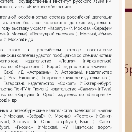
ситета, Государственный Институт русского языка им.
ушкина, газета «Книжное обозрение».
ительной особенностью состава российской делегации
а является большое количество детских издательств.
 году выставку украсят: «Карапуз» (г. Москва), «Серафим
я» (г. Москва), «Премудрый сверчок» (г. Москва), «Умная
» (г. Москва) и др.
мо этого на российском стенде посетителям
менским коллегам удастся пообщаться со специалистами
гионов: издательство «Лоция» (г.Архангельск),
льство «О-краткое» (г. Киров), издательство «Бичик» (г.
, Саха), ИД «Астрахань» (г. Астрахань), издательство
 (г. Уфа, Башкирия), Татарское книжное издательство (г.
, Татарстан), издательство «Сократ» (г.Екатеринбург),
льство ТюмГУ (г. Тюмень), издательство «Свамия» (г.Тула),
льство «Картуш» (г. Орел), издательство «Литера» (Н.
од) и др.
ные и петербуржские издательства представят: «Белый
 (г.Москва), «ЗебраЕ» (г. Москва), «Росток» (г.Санкт-
ург), Златоуст (г. Санкт-Петербург), Блиц (г. Санкт-
бург), «Гнозис» (г.Москва), «У Никитских ворот»