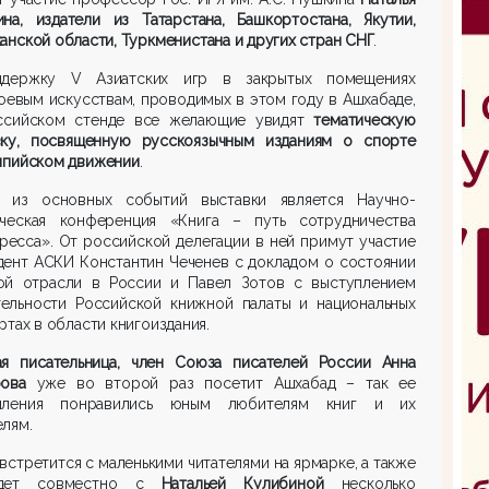
ина, издатели из Татарстана, Башкортостана, Якутии,
анской области, Туркменистана и других стран СНГ
.
держку V Азиатских игр в закрытых помещениях
оевым искусствам, проводимых в этом году в Ашхабаде,
ссийском стенде все желающие увидят
тематическую
вку, посвященную русскоязычным изданиям о спорте
мпийском движении
.
 из основных событий выставки является Научно-
ическая конференция «Книга – путь сотрудничества
ресса». От российской делегации в ней примут участие
дент АСКИ Константин Чеченев с докладом о состоянии
ой отрасли в России и Павел Зотов с выступлением
тельности Российской книжной палаты и национальных
ртах в области книгоиздания.
ая писательница, член Союза писателей России Анна
рова
уже во второй раз посетит Ашхабад – так ее
пления понравились юным любителям книг и их
лям.
встретится с маленькими читателями на ярмарке, а также
едет совместно с
Натальей Кулибиной
несколько