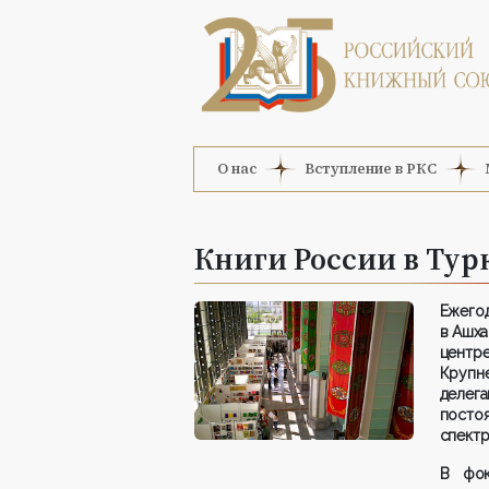
О нас
Вступление в РКС
Книги России в Ту
Ежего
в Ашха
центр
Крупне
делег
посто
спект
В фок