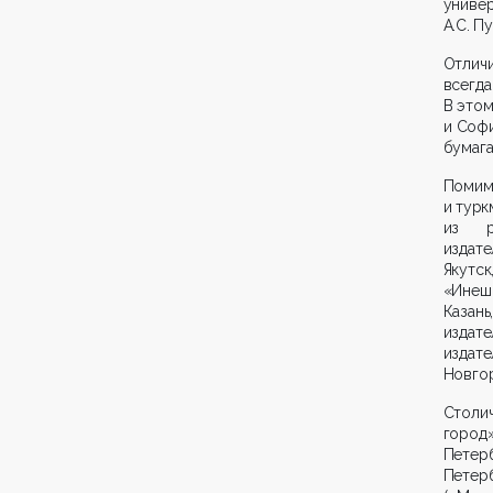
универ
А.С. П
Отлич
всегд
В этом
и Софи
бумага
Поми
и турк
из ре
издате
Якутск
«Инеш»
Казань
издате
издате
Новгор
Столич
город»
Петерб
Петер