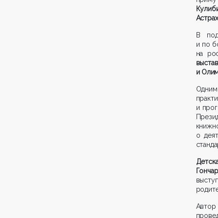
Кулиб
Астрах
В под
и по б
на ро
выста
и Оли
Одним
практ
и прог
Прези
книжн
о дея
станда
Детск
Гонча
высту
родите
Автор 
пров