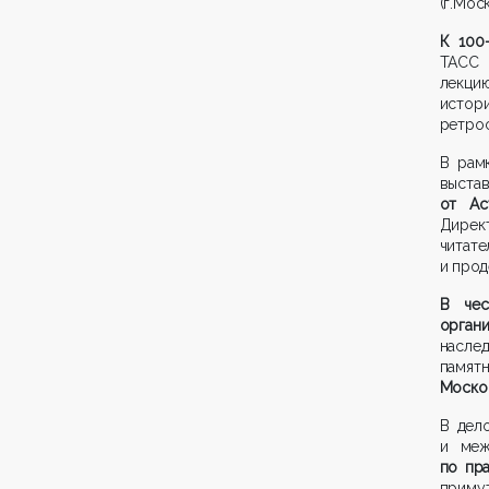
(г.Мос
К 100
ТАСС 
лекци
исто
ретрос
В рам
выст
от Ас
Дирек
читат
и прод
В чес
орган
насле
памя
Моско
В дел
и меж
по пра
примут