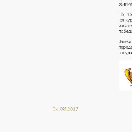
занима
По тр
конку
издат
победи
Завер
пере
госуд
04.08.2017