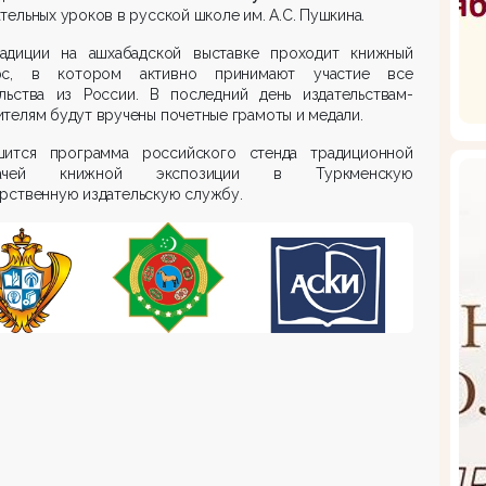
тельных уроков в русской школе им. А.С. Пушкина.
адиции на ашхабадской выставке проходит книжный
рс, в котором активно принимают участие все
ельства из России. В последний день издательствам-
телям будут вручены почетные грамоты и медали.
шится программа российского стенда традиционной
дачей книжной экспозиции в Туркменскую
арственную издательскую службу.