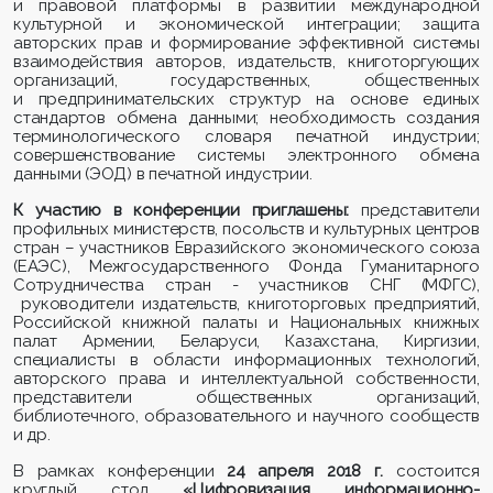
и правовой платформы в развитии международной
культурной и экономической интеграции;
защита
авторских прав и формирование эффективной системы
взаимодействия авторов, издательств, книготоргующих
организаций, государственных, общественных
и предпринимательских структур на основе единых
стандартов обмена данными
; необходимость создания
терминологического словаря печатной индустрии;
совершенствование системы электронного обмена
данными (ЭОД) в печатной индустрии
.
К участию в конференции приглашены:
представители
профильных министерств, посольств и культурных центров
стран – участников Евразийского экономического союза
(ЕАЭС),
Межгосударственного Фонда Гуманитарного
Сотрудничества стран - участников СНГ (МФГС),
руководители издательств, книготорговых предприятий,
Российской книжной палаты и Национальных книжных
палат Армении, Беларуси, Казахстана, Киргизии,
специалисты в области информационных технологий,
авторского права и интеллектуальной собственности,
представители общественных организаций,
библиотечного, образовательного и научного сообществ
и др.
В рамках конференции
24 апреля 2018 г.
состоится
круглый стол
«Цифровизация информационно-