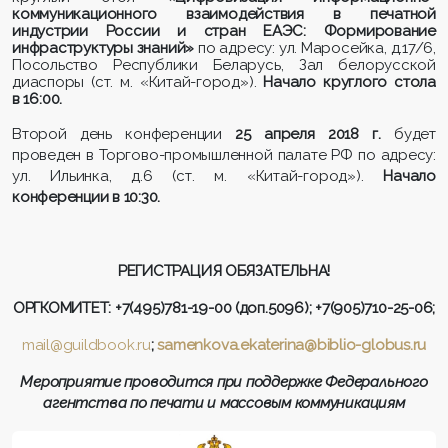
коммуникационного взаимодействия в печатной
индустрии России и стран ЕАЭС: Формирование
инфраструктуры знаний»
по адресу: ул. Маросейка, д.17/6,
Посольство Республики Беларусь, Зал белорусской
диаспоры (ст. м. «Китай-город»).
Начало круглого стола
в 16:00.
Второй день конференции
25 апреля 2018 г.
будет
проведен в Торгово-промышленной палате РФ по адресу:
ул. Ильинка, д.6 (ст. м. «Китай-город»).
Начало
конференции в 10:30.
РЕГИСТРАЦИЯ ОБЯЗАТЕЛЬНА!
ОРГКОМИТЕТ:
+7(495)781-19-00 (доп.5096); +7(905)710-25-06;
mail@guildbook.ru
;
samenkova.ekaterina@
b
iblio-
g
lobus.ru
Мероприятие проводится при поддержке Федерального
агентства по печати и массовым коммуникациям