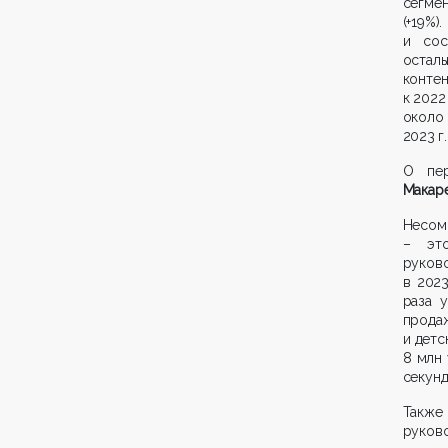
сегмен
(+19%
и сос
остал
контен
к 2022
около
2023 г
О пер
Макар
Несом
– эт
руково
в 2023
раза 
продаж
и детс
8 млн 
секунд
Также
руково