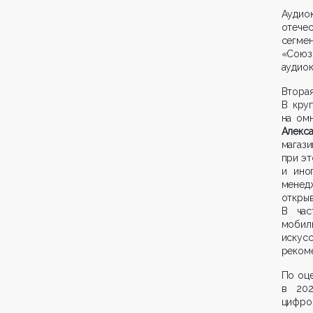
Аудио
отече
сегме
«Союз
аудиок
Вторая
В кру
на ом
Алекс
магази
при эт
и ино
менедж
открыв
В час
моби
искус
рекоме
По оц
в 202
цифро