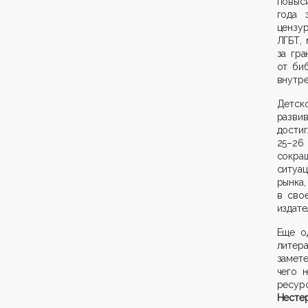
повыс
года 
цензур
ЛГБТ,
за гр
от биб
внутре
Детск
развив
достиг
25–26
сокра
ситуац
рынка
в сво
издате
Еще о
литера
замете
чего 
ресу
Несте