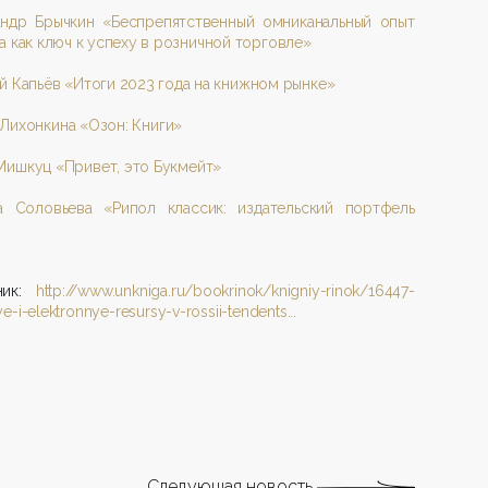
андр Брычкин «Беспрепятственный омниканальный опыт
а как ключ к успеху в розничной торговле»
й Капьёв «Итоги 2023 года на книжном рынке»
Лихонкина «Озон: Книги»
ишкуц «Привет, это Букмейт»
на Соловьева «Рипол классик: издательский портфель
ник:
http://www.unkniga.ru/bookrinok/knigniy-rinok/16447-
e-i-elektronnye-resursy-v-rossii-tendents...
Следующая новость