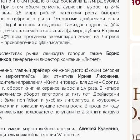
та по итогам прошлого года составила 12,5 млрд рублей
). При этом объем сегмента аудиокниг вырос на 24%
тавил 3,8 млрд рублей: категория росла быстрее
ьного цифрового рынка. Основными драйверами стали
т digital-авторов и подписка. Самиздат подрос на 30%
 г., емкость сегмента составила 4,4 млрд рублей. В целом
 45% всех проданных экземпляров э-книг на Литресе
. – произведения digital-писателей.
спективах рынка самиздата говорил также
Борис
енков
, генеральный директор компании «Литнет».
ненно, главный драйвер книжной дистрибьюции сегодня
о маркетплейсы. Как отметила
Ирина Лихонкина
,
дитель направления «Книги и товары для дома» Ozon.ru,
 г. оборот книг на сервисе вырос в 1,5 раза. В четыре
увеличился оборот категории за пять лет. Драйверами
 были non-fiction и учебная литература, а «художка»
кие книги показали лучшие темпы роста. В прошлом году
уникальных пользователе покупали по 2-3 книги каждую
у.
 от имени маркетплейсов выступил
Алексей Кузменко
,
дитель книжной категории Wildberries.