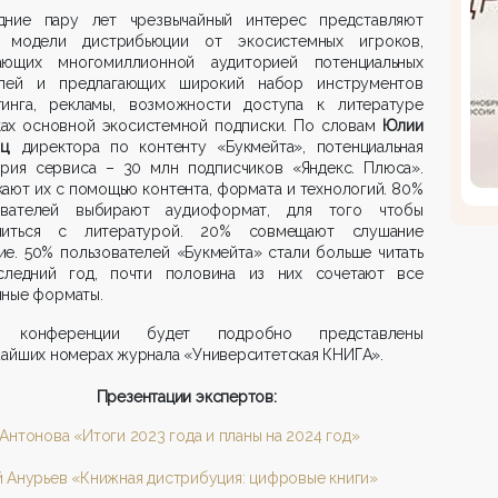
дние пару лет чрезвычайный интерес представляют
 модели дистрибьюции от экосистемных игроков,
ающих многомиллионной аудиторией потенциальных
елей и предлагающих широкий набор инструментов
тинга, рекламы, возможности доступа к литературе
ках основной экосистемной подписки. По словам
Юлии
ц
, директора по контенту «Букмейта», потенциальная
ория сервиса – 30 млн подписчиков «Яндекс. Плюса».
ают их с помощью контента, формата и технологий. 80%
ователей выбирают аудиоформат, для того чтобы
миться с литературой. 20% совмещают слушание
ие. 50% пользователей «Букмейта» стали больше читать
следний год, почти половина из них сочетают все
пные форматы.
и конференции будет подробно представлены
айших номерах журнала «Университетская КНИГА».
Презентации экспертов:
Антонова «Итоги 2023 года и планы на 2024 год»
 Анурьев «Книжная дистрибуция: цифровые книги»