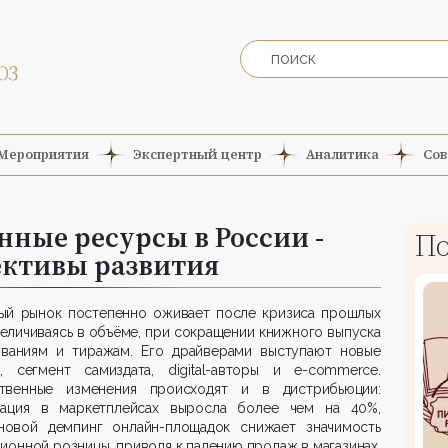
Мероприятия
Экспертный центр
Аналитика
Сов
ные ресурсы в России -
По
ективы развития
ый рынок постепенно оживает после кризиса прошлых
величиваясь в объёме, при сокращении книжного выпуска
званиям и тиражам. Его драйверами выступают новые
и, сегмент самиздата, digital-авторы и e-commerce.
твенные изменения происходят и в дистрибьюции:
зация в маркетплейсах выросла более чем на 40%,
новой демпинг онлайн-площадок снижает значимость
ионной розницы, приводя к падению продаж в магазинах.