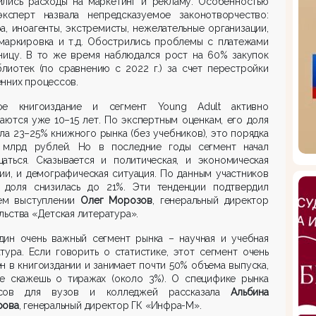
ились расходы на маркетинг и рекламу. Особенностью
эксперт назвала непредсказуемое законотворчество:
а, иноагенты, экстремисты, нежелательные организации,
 маркировка и т.д. Обострились проблемы с платежами
аницу. В то же время наблюдался рост на 60% закупок
лиотек (по сравнению с 2022 г.) за счет перестройки
нних процессов.
ое книгоиздание и сегмент Young Adult активно
аются уже 10–15 лет. По экспертным оценкам, его доля
ла 23–25% книжного рынка (без учебников), это порядка
 млрд рублей. Но в последние годы сегмент начал
щаться. Сказывается и политическая, и экономическая
ии, и демографическая ситуация. По данным участников
, доля снизилась до 21%. Эти тенденции подтвердил
ем выступлении
Олег Морозов
, генеральный директор
льства «Детская литература».
дин очень важный сегмент рынка – научная и учебная
тура. Если говорить о статистике, этот сегмент очень
н в книгоиздании и занимает почти 50% объема выпуска,
не скажешь о тиражах (около 3%). О специфике рынка
рсов для вузов и колледжей рассказала
Альбина
рова
, генеральный директор ГК «Инфра-М».