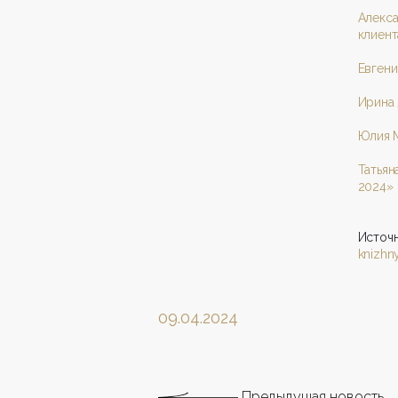
Алекс
клиент
Евгени
Ирина 
Юлия М
Татья
2024»
Источ
knizhny
09.04.2024
Предыдущая новость