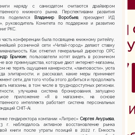
книги наряду с самиздатом считаются драйвером
ственного книжного рынка. Перспективами развития
нта поделился
Владимир Воробье
в
, президент ИД
», руководитель Комитета по поддержке и развитию
ниг РКС.
 часть конференции была посвящена книжному ритейлу.
пнейшей розничной сети «Читай-город» делают ставку
никанальность. Как отметил генеральный директор ОРС
андр Брычкин
, пользователи хотят видеть в розничном
не все преимущества, которые дают интернет-магазины,
ом не терять ощущения камерности, «ламповости», уюта
гда элитарности, и рассказал, какие меры принимает
мент сети, для того чтобы этого добиться и продолжать
ать магазины, в том числе в труднодоступных регионах.
тности, улучшена система бронирования, запущено
льное приложение «Я в магазине», на основе
ственного интеллекта работает система персональных
ндаций CHIT-Ai.
енке гендиректора компании «Литрес»
Сергея Анурьева
,
3 г. наблюдалось активное восстановление рынка
вой книги после утраты позиций в 2022 г. Емкость