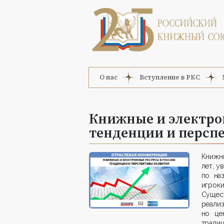
О нас
Вступление в РКС
Книжные и электрон
тенденции и персп
Книжн
лет, у
по на
игрок
Сущес
реали
но це
традиц