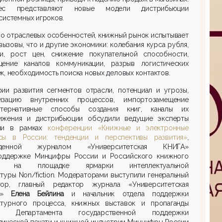
рес представляют новые модели дистрибьюции
системных игроков.
о отраслевых особенностей, книжный рынок испытывает
вызовы, что и другие экономики: колебания курса рубля,
ии, рост цен, снижение покупательной способности,
щение каналов коммуникации, разрыв логистических
к, необходимость поиска новых деловых контактов.
рии развития сегментов отрасли, потенциал и угрозы,
изацию внутренних процессов, импортозамещение
тернативные способы создания книг, каналы их
ижения и дистрибьюции обсудили ведущие эксперты
ли в рамках
конференции «Книжные и электронные
сы в России: тенденции и перспективы развития»
,
еденной журналом «Университетская КНИГА»
оддержке Минцифры России и Российского книжного
а на площадке ярмарки интеллектуальной
туры Non/fiction. Модераторами выступили генеральный
тор, главный редактор журнала «Университетская
А»
Елена Бейлина
и начальник отдела поддержки
атурного процесса, книжных выставок и пропаганды
ия Департамента государственной поддержки
дической печати и книжной индустрии Минцифры России