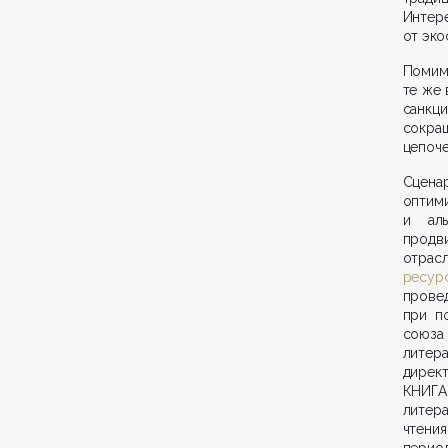
Инте
от эко
Помим
те же 
санкц
сокра
цепоче
Сцена
оптим
и аль
продв
отрас
ресур
пров
при п
союз
литера
дирек
КНИГ
литер
чтен
перио