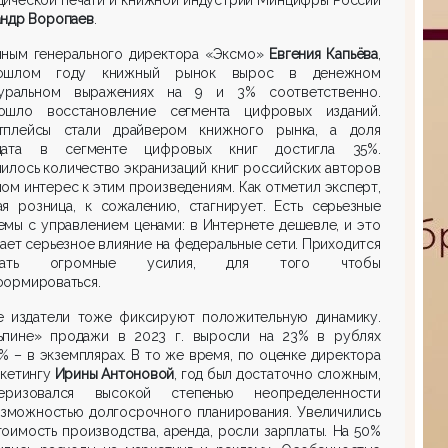
андр Воропаев
.
нным генерального директора «Эксмо»
Евгения Капьёва
,
ошлом году книжный рынок вырос в денежном
уральном выражениях на 9 и 3% соответственно.
ошло восстановление сегмента цифровых изданий.
тплейсы стали драйвером книжного рынка, а доля
дата в сегменте цифровых книг достигла 35%.
илось количество экранизаций книг российских авторов
лом интерес к этим произведениям. Как отметил эксперт,
ая розница, к сожалению, стагнирует. Есть серьезные
мы с управлением ценами: в Интернете дешевле, и это
ает серьезное влияние на федеральные сети. Приходится
агать огромные усилия, для того чтобы
формироваться.
е издатели тоже фиксируют положительную динамику.
ьпине» продажи в 2023 г. выросли на 23% в рублях
1% – в экземплярах. В то же время, по оценке директора
ркетингу
Ирины Антоновой
, год был достаточно сложным,
теризовался высокой степенью неопределенности
озможностью долгосрочного планирования. Увеличились
оимость производства, аренда, росли зарплаты. На 50%