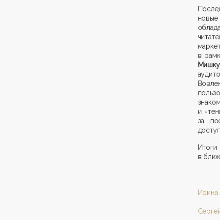
После
новые
облад
читат
марке
в рам
Мишку
аудит
Вовлек
польз
знако
и чтен
за по
досту
Итог
в ближ
Ирина 
Сергей