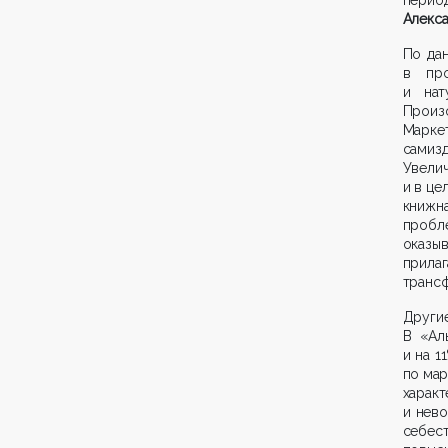
Алекс
По да
в пр
и нат
Произ
Марке
самиз
Увелич
и в це
книжн
пробле
оказыв
прил
транс
Други
В «Ал
и на 1
по ма
харак
и нев
себест