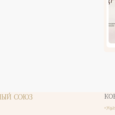
КО
+7(9