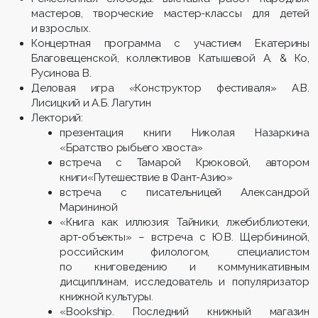
мастеров, творческие мастер-классы для детей
и взрослых.
Концертная программа с участием Екатерины
Благовещенской, коллективов Катышевой А. & Ко,
Русинова В.
Деловая игра «Конструктор фестиваля» А.В.
Лисицкий и А.Б. Лагутин
Лекторий:
презентация книги Николая Назаркина
«Братство рыбьего хвоста»
встреча с Тамарой Крюковой, автором
книги«Путешествие в Фант-Азию»
встреча с писательницей Александрой
Марининой
«Книга как иллюзия: Тайники, лжебиблиотеки,
арт-объекты» – встреча с Ю.В. Щербининой,
российским филологом, специалистом
по книговедению и коммуникативным
дисциплинам, исследователь и популяризатор
книжной культуры.
«Bookship. Последний книжный магазин