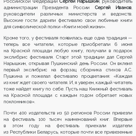
Российской Федерации
Сергей Нарышкин
, руководитель
администрации Президента России
Сергей Иванов
,
руководители различных министерств и ведомств.
Высокие гости дарили фестивалю свои любимые книги
для символической полки «Книги моей жизни».
Кроме того, у фестиваля появилась еще одна традиция
—
теперь все читатели, которые приобретали 6 июня
на Красной площади любую книгу, получали в подарок
экслибрис фестиваля. Старт этой традиции дал Сергей
Нарышкин, открывая Пушкинский день России. Он вклеил
первый экслибрис на форзац сборника стихов А.С.
Пушкина и пожелал фестивалю процветания: «Каждая
из книг ждет своего читателя. И, я уверен, каждый читатель
тоже найдет книгу по себе. Пусть наш Книжный фестиваль
на Красной площади с каждым годом обретает новых
поклонников».
Почти 400 издательств из 50 регионов России привезли
на фестиваль 100 тысяч наименований книг. Впервые
в этом году на фестиваль приехали издатели
из Республики Беларусь, которые почти все привезенные