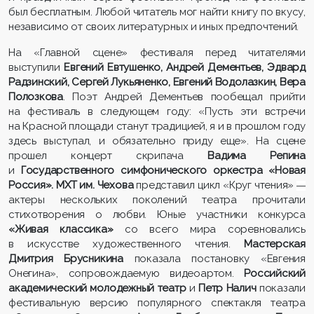
был бесплатным. Любой читатель мог найти книгу по вкусу,
независимо от своих литературных и иных предпочтений.
На «Главной сцене» фестиваля перед читателями
выступили
Евгений Евтушенко, Андрей Дементьев, Эдвард
Радзинский, Сергей Лукьяненко, Евгений Водолазкин, Вера
Полозкова
. Поэт Андрей Дементьев пообещал прийти
на фестиваль в следующем году: «Пусть эти встречи
на Красной площади станут традицией, я и в прошлом году
здесь выступал, и обязательно приду еще». На сцене
прошел концерт скрипача
Вадима Репина
и
Государственного симфонического оркестра «Новая
Россия».
МХТ им. Чехова
представил цикл «Круг чтения»
—
актеры нескольких поколений театра прочитали
стихотворения о любви. Юные участники конкурса
«Живая классика»
со всего мира соревновались
в искусстве художественного чтения.
Мастерская
Дмитрия Брусникина
показала постановку «Евгения
Онегина», сопровождаемую видеоартом.
Российский
академический молодежный театр
и
Петр Налич
показали
фестивальную версию популярного спектакля театра