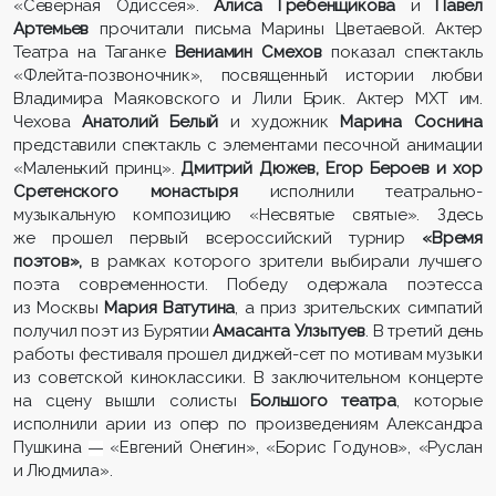
«Северная Одиссея».
Алиса Гребенщикова
и
Павел
Артемьев
прочитали письма Марины Цветаевой. Актер
Театра на Таганке
Вениамин Смехов
показал спектакль
«Флейта-позвоночник», посвященный истории любви
Владимира Маяковского и Лили Брик. Актер МХТ им.
Чехова
Анатолий Белый
и художник
Марина Соснина
представили спектакль с элементами песочной анимации
«Маленький принц».
Дмитрий Дюжев, Егор Бероев
и хор
Сретенского монастыря
исполнили театрально-
музыкальную композицию «Несвятые святые». Здесь
же прошел первый всероссийский турнир
«Время
поэтов»,
в рамках которого зрители выбирали лучшего
поэта современности. Победу одержала поэтесса
из Москвы
Мария Ватутина
, а приз зрительских симпатий
получил поэт из Бурятии
Амасанта Улзытуев
. В третий день
работы фестиваля прошел диджей-сет по мотивам музыки
из советской киноклассики. В заключительном концерте
на сцену вышли солисты
Большого театра
, которые
исполнили арии из опер по произведениям Александра
Пушкина
«Евгений Онегин», «Борис Годунов», «Руслан
—
и Людмила».