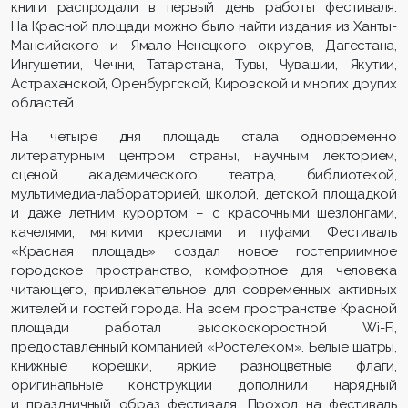
книги распродали в первый день работы фестиваля.
На Красной площади можно было найти издания из Ханты-
Мансийского и Ямало-Ненецкого округов, Дагестана,
Ингушетии, Чечни, Татарстана, Тувы, Чувашии, Якутии,
Астраханской, Оренбургской, Кировской и многих других
областей.
На четыре дня площадь стала одновременно
литературным центром страны, научным лекторием,
сценой академического театра, библиотекой,
мультимедиа-лабораторией, школой, детской площадкой
и даже летним курортом – с красочными шезлонгами,
качелями, мягкими креслами и пуфами. Фестиваль
«Красная площадь» создал новое гостеприимное
городское пространство, комфортное для человека
читающего, привлекательное для современных активных
жителей и гостей города. На всем пространстве Красной
площади работал высокоскоростной W
i
-F
i
,
предоставленный компанией «Ростелеком». Белые шатры,
книжные корешки, яркие разноцветные флаги,
оригинальные конструкции дополнили нарядный
и праздничный образ фестиваля. Проход на фестиваль