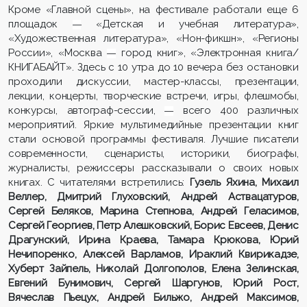
Кроме «Главной сцены», на фестивале работали еще 6
площадок
«Детская и учебная литература»,
—
«Художественная литература», «Нон-фикшн», «Регионы
России», «Москва
город книг», «Электронная книга/
—
КНИГАБАЙТ». Здесь с 10 утра до 10 вечера без остановки
проходили дискуссии, мастер-классы, презентации,
лекции, концерты, творческие встречи, игры, флешмобы,
конкурсы, автограф-сессии,
всего 400 различных
—
мероприятий. Яркие мультимедийные презентации книг
стали основой программы фестиваля. Лучшие писатели
современности, сценаристы, историки, биографы,
журналисты, режиссеры рассказывали о своих новых
книгах. С читателями встретились:
Гузель Яхина, Михаил
Веллер, Дмитрий Глуховский, Андрей Аствацатуров,
Сергей Беляков, Марина Степнова, Андрей Геласимов,
Сергей Георгиев, Петр Алешковский, Борис Евсеев, Денис
Драгунский, Ирина Краева, Тамара Крюкова, Юрий
Нечипоренко, Алексей Варламов, Ираклий Квирикадзе,
Хуберт Зайпель, Николай Долгополов, Елена Зелинская,
Евгений Бунимович, Сергей Шаргунов, Юрий Рост,
Вячеслав Пьецух, Андрей Бильжо, Андрей Максимов,