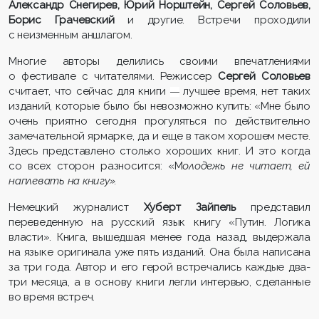
Александр Снегирев, Юрий Норштейн, Сергей Соловьев,
Борис Грачевский
и другие. Встречи проходили
с неизменным аншлагом.
Многие авторы делились своими впечатлениями
о фестивале с читателями. Режиссер
Сергей Соловьев
считает, что сейчас для книги
лучшее время, нет таких
—
изданий, которые было бы невозможно купить: «Мне было
очень приятно сегодня прогуляться по действительно
замечательной ярмарке, да и еще в таком хорошем месте.
Здесь представлено столько хороших книг. И это когда
со всех сторон разносится: «М
олодежь не читает, ей
наплевать на книгу».
Немецкий журналист
Хуберт Зайпель
представил
переведенную на русский язык книгу «Путин. Логика
власти». Книга, вышедшая менее года назад, выдержала
на языке оригинала уже пять изданий. Она была написана
за три года. Автор и его герой встречались каждые два-
три месяца, а в основу книги легли интервью, сделанные
во время встреч.