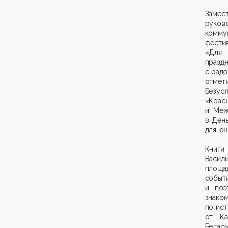
Замес
руков
комму
фести
«Для 
праздн
с радо
отмет
Безусл
«Крас
и Меж
в Ден
для юн
Книги
Васил
площад
событ
и поэ
знако
по ист
от Ка
Белару