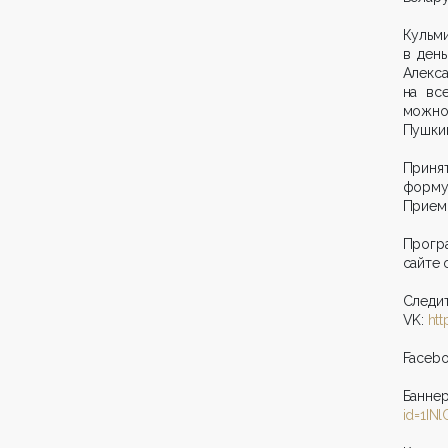
Кульми
в ден
Алекс
на вс
можно
Пушкин
Приня
форму
Прием 
Прогр
сайте
Следит
VK:
ht
Faceb
Бан
id=1I