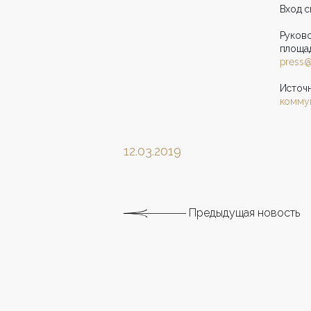
Вход с
Руков
площа
press@
Источ
комму
12.03.2019
Предыдущая новость