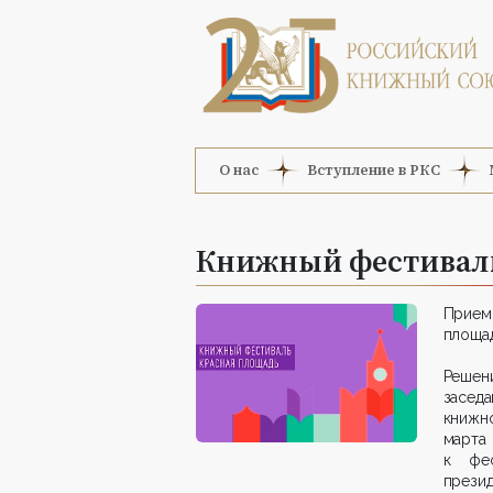
О нас
Вступление в РКС
Книжный фестиваль
Прием
площад
Решен
засед
книжн
марта
к фес
презид