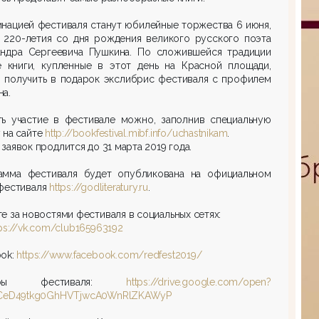
нацией фестиваля станут юбилейные торжества 6 июня,
ь 220-летия со дня рождения великого русского поэта
андра Сергеевича Пушкина. По сложившейся традиции
е книги, купленные в этот день на Красной площади,
 получить в подарок экслибрис фестиваля с профилем
а.
ть участие в фестивале можно, заполнив специальную
 на сайте
http://bookfestival.mibf.info/uchastnikam
.
заявок продлится до 31 марта 2019 года.
амма фестиваля будет опубликована на официальном
 фестиваля
https://godliteratury.ru
.
е за новостями фестиваля в социальных сетях:
tps://vk.com/club165963192
ook:
https://www.facebook.com/redfest2019/
неры фестиваля:
https://drive.google.com/open?
NlCeD49tkg0GhHVTjwcA0WnRlZKAWyP