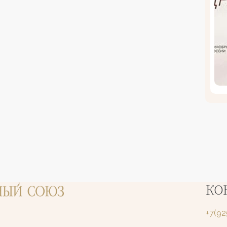
КО
+7(9