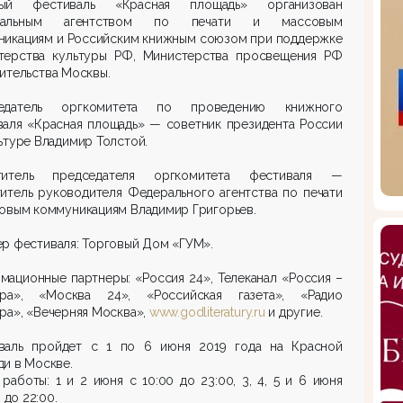
ый фестиваль «Красная площадь» организован
ральным агентством по печати и массовым
никациям и Российским книжным союзом при поддержке
терства культуры РФ, Министерства просвещения РФ
ительства Москвы.
едатель оргкомитета по проведению книжного
валя «Красная площадь» — советник президента России
ьтуре Владимир Толстой.
титель председателя оргкомитета фестиваля —
итель руководителя Федерального агентства по печати
овым коммуникациям Владимир Григорьев.
р фестиваля: Торговый Дом «ГУМ».
ационные партнеры: «Россия 24», Телеканал «Россия –
ура», «Москва 24», «Российская газета», «Радио
ра», «Вечерняя Москва»,
www.godliteratury.ru
и другие.
валь пройдет с 1 по 6 июня 2019 года на Красной
и в Москве.
работы: 1 и 2 июня с 10:00 до 23:00, 3, 4, 5 и 6 июня
 до 22:00.