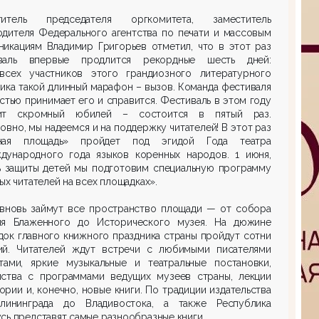
титель председателя оргкомитета, заместитель
одителя Федерального агентства по печати и массовым
никациям Владимир Григорьев отметил, что в этот раз
валь впервые продлится рекордные шесть дней:
всех участников этого грандиозного литературного
ика такой длинный марафон – вызов. Команда фестиваля
стью принимает его и справится. Фестиваль в этом году
ит скромный юбилей – состоится в пятый раз.
овно, мы надеемся и на поддержку читателей! В этот раз
ная площадь» пройдет под эгидой Года театра
дународного года языков коренных народов. 1 июня,
ь защиты детей мы подготовим специальную программу
ых читателей на всех площадках».
 вновь займут все пространство площади — от собора
ия Блаженного до Исторического музея. На дюжине
ок главного книжного праздника страны пройдут сотни
ий. Читателей ждут встречи с любимыми писателями
тами, яркие музыкальные и театральные постановки,
мства с программами ведущих музеев страны, лекции
ории и, конечно, новые книги. По традиции издательства
лининграда до Владивостока, а также Республика
сь представят самые разнообразные книги.