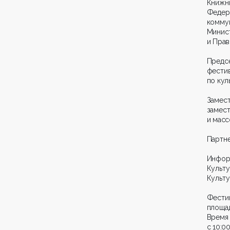
Книжн
Феде
комму
Минис
и Прав
Предс
фести
по кул
Замес
замест
и масс
Партне
Информ
Культ
Культу
Фести
площад
Время 
с 10:00