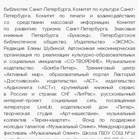
библиотек Санкт-Петербурга, Комитет по культуре Санкт-
Петербурга, Комитет по печати и взаимодействию
со средствами массовой информации, Комитет
по развитию туризма Санкт-Петербурга, Знаковые
книжные Петербурга «Буквоед», Петербургское
библиотечное общество, Издательство «ЭКСМО»,
Редакция Елены Шубиной, Автономная некоммерческая
организация по реализации культурно-образовательных
и социальных инициатив «СО-ТВОРЕНИЕ», Музыкальное
издательство «Бомба-Питер», Тренинговый центр
«Активный мир», образовательный портал Лекторий
«Достоевский», издательство «АСТ», издательство
«Аудиокнига («АСТ»), крупнейший книжный сервис
в России и странах СНГ «ЛитРес», русскоязычный
интернет-проект, социальная сеть, посвящённая
литературе LiveLib, издательский дом «Питер»,
творческая студия «Арт-нашествие», музыкальный
коллектив «Терем-квартет», , Фонд по поддержке
молодых талантов «Музыкальный Олимп», Международный
фестиваль «Музыкальный Олимп», Школа ГБОУ СОШ №12