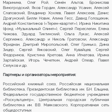
Маринина, Олег Рой, Семён Альтов, Бронислав
Виногродский, Яков Гордин, Александр Усанин, Алексей
Слаповский, Владимир Хохлев, Павел Алексеев, Денис
Драгунский, Билли Новик, Алина Гесс, Давид Голощекин,
Андрей Константинов («Терем-квартет»), Ирина Никитина
(фонд «Музыкальный Олимп»), Сергей Переслегин, Елена
Чижова, Эдуард Тиктинский, Ольга Лукас, Алексей
Сергиенко, Александр и Николь Гратовски, Александр
Фридман, Дмитрий Миропольский, Олег Гринько, Дима
Зицер, Сергей Янковский, Олег Кувайцев, Сергей
Федоринов, Кристина Кретова, Анна Игнатова, Ирина
Зартайская, Игорь Чечеткин, Андрей Олеар, Павел
Селуков и др.
Партнеры и организаторы мероприятия:
Российский книжный союз, Российская национальная
библиотека, Президентская библиотека им. Б.Н. Ельцина,
Федеральное государственное бюджетное учреждение
«Роскультцентр», Центральная городская публичная
библиотека им. В.В. Маяковского, Корпоративная сеть
общедоступных