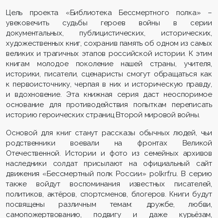
Цель проекта «Библиотека Бессмертного полка» –
увековечить судьбы героев войны в серии
документальных, публицистических, исторических,
художественных книг, сохранив память об одном из самых
великих и трагичных этапов российской истории. К этим
книгам молодое поколение нашей страны, учителя,
историки, писатели, сценаристы смогут обращаться как
к первоисточнику, черпая в них и историческую правду,
и вдохновение. Эта книжная серия даст неоспоримое
основание для противодействия попыткам переписать
историю героических страниц Второй мировой войны.
Основой для книг станут рассказы обычных людей, чьи
родственники воевали на фронтах Великой
Отечественной. Истории и фото из семейных архивов
наследники солдат присылают на официальный сайт
движения «Бессмертный полк России» polkrf.ru. В серию
также войдут воспоминания известных писателей,
политиков, актёров, спортсменов, блогеров. Книги будут
посвящены различным темам: дружбе, любви,
самопожертвованию, подвигу и даже курьёзам,