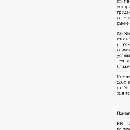
конти
ускор
прода
не мо
рынке.
Каков
издате
и пок
совме
успеш
техно
ближе 
Между
17.00
в
на Yo
заинте
Привет
В.В. Г
по печ