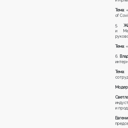
Тема
: 
of Covi
5.
Ж
и Меж
руково
Тема
:
6.
Вла
интерн
Тема
:
сотруд
Модер
Светл
инду
и прод
Евгени
предс