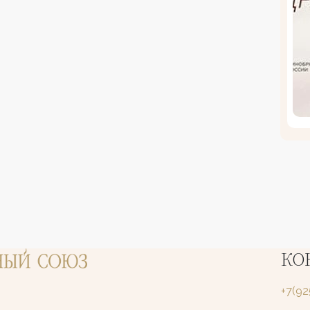
КО
+7(9