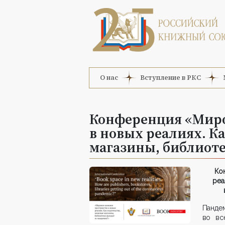
О нас
Вступление в РКС
Конференция «Миро
в новых реалиях. К
магазины, библиоте
Ко
реа
Панде
во вс