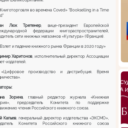
«Книготорговля во времена Coved» “Bookselling in a Time
d”
ан Люк Третенер
, вице-президент Европейской
дународной федерации книгораспространителей,
дитель сети книжных магазинов «Культура» (Франция).
 «Взлет и падение книжного рынка Франции в 2020 году»
димир Харитонов
, исполнительный директор Ассоциации
ет-издателей.
 «Цифровое производство и дистрибуция. Время
ничества».
аторы:
ана Зорина
, главный редактор журнала «Книжная
стрия», председатель Комитета по поддержке
вижению чтения Российского книжного союза.
й Капьев
, генеральный директор издательства «ЭКСМО»,
едатель Комитета Российского книжного союза