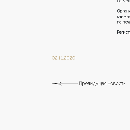
по ме
Орган
книжн
по печ
Регист
02.11.2020
Предыдущая новость