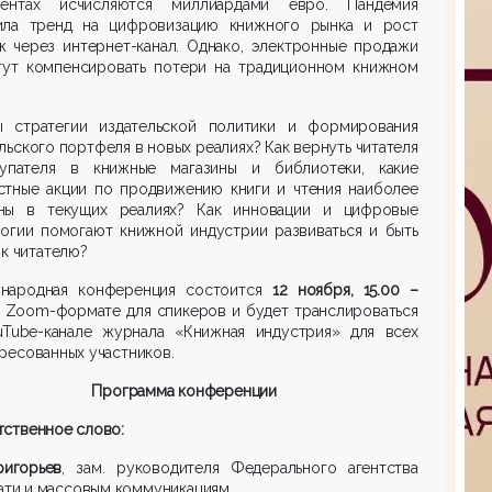
нентах исчисляются миллиардами евро. Пандемия
ила тренд на цифровизацию книжного рынка и рост
ж через интернет-канал. Однако, электронные продажи
гут компенсировать потери на традиционном книжном
ы стратегии издательской политики и формирования
льского портфеля в новых реалиях? Как вернуть читателя
упателя в книжные магазины и библиотеки, какие
стные акции по продвижению книги и чтения наиболее
ны в текущих реалиях? Как инновации и цифровые
логии помогают книжной индустрии развиваться и быть
к читателю?
народная конференция состоится
12 ноября, 15.00 –
 Zoom-формате для спикеров и будет транслироваться
uTube-канале журнала «Книжная индустрия» для всех
ресованных участников.
Программа конференции
ственное слово:
ригорьев
, зам. руководителя Федерального агентства
ати и массовым коммуникациям.