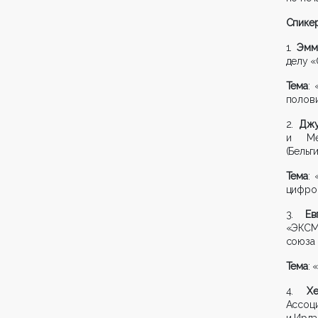
Спикер
1.
Эмм
делу «
Тема
:
полови
2.
Джу
и Меж
(Бельги
Тема
:
цифров
3.
Ев
«ЭКСМ
союза
Тема
: 
4.
Х
Ассоц
и Ирла