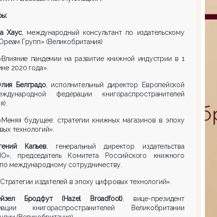
ы:
а Хаус
, международный консультант по издательскому
Ореам Групп» (Великобритания)
 «Влияние пандемии на развитие книжной индустрии в 1
не 2020 года».
лия Белградо
, исполнительный директор Европейской
дународной федерации книгораспространителей
я).
 «Меняя будущее: стратегии книжных магазинов в эпоху
ых технологий».
гений Капьев
, генеральный директор издательства
О», председатель Комитета Российского книжного
 по международному сотрудничеству.
«Стратегии издателей в эпоху цифровых технологий».
ейзел Бродфут (Hazel Broadfoot)
, вице-президент
иации книгораспространителей Великобритании
ндии (Великобритания).