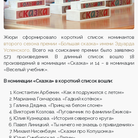
Жюри сформировало короткий список номинантов
второго сезона премии «Большая сказка» имени Эдуарда
Успенского
. Всего на соискание премии было заявлено
573 произведения. В длинный список вошло 18
произведений в номинации «Сказка» и 14 – в номинации
«Веселый учебник».
В номинации «Сказка» в короткий список вошли:
Константин Арбенин. «Как я подружился с летом»
Марианна Гончарова. «Гадкий котёнок»
Галина Дядина. «Принц на белом слоне»
Виктория Козлова. «Пуговичник по фамилии Ёжиков»
Юлия Кузнецова. «История северного круга»
Павел Линицкий. «Ты ничего не знаешь о привидениях»
Михаил Нисенбаум. «Сказки про Копушонка»
Юлия Симбирская. «Лапин»