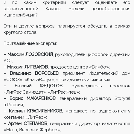
и по каким критериям следует оценивать его
эффективность? Каковы модели ценообразования
и дистрибуции?
Эти и другие вопросы планируется обсудить в рамках
круглого стола.
Приглашённые эксперты:
– М
аксим ЛОЗОВСКИЙ
, руководитель цифровой дирекции
АСТ;
– Михаил ЛИТВАКОВ
, продюсер центра «Вимбо»;
– Владимир ВОРОБЬЕВ
, президент Издательский дом
«СОЮЗ», «КнигаВслух», «Покидышевъ и сыновья»;
– Евгений ФЕДОТОВ
, руководитель проектов
«ЛитРес:Самиздат», «ЛитРес:Чтец»;
– Борис МАКАРЕНКОВ
, генеральный директор Storytel
в России;
– Кирилл КРАСИЛЬНИКОВ
, менеджер по аудиоконтенту
компании «ЛитРес»;
– Артем СТЕПАНОВ
, генеральный директор издательства
«Манн, Иванов и Фербер»;