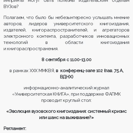
импринты могут быть полезны издательским отделам
ВУЗов?
Полагаем, что было бы небезынтересно услышать мнение
авторов, лидеров университетского книгоиздания,
издателей, книгораспространителей, и агрегаторов
электронного контента, разработчиков инновационных
технологий в области книгоиздания
и книгораспространения.
8 сентября с 11.00-13.00
в рамках
XXX
ММКВЯ,
в конференц-зале 102 (пав. 75 А,
ВДНХ)
информационно-аналитический журнал
«Университетская КНИГА», при поддержке ФАПМК
проводит круглый стол:
«Эволюция вузовского книгоиздания: системный кризис
или шанс на выживание?»
Регламент: