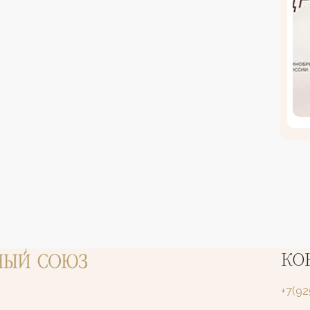
КО
+7(9