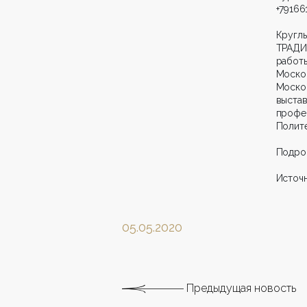
+79166
Кругл
ТРАДИ
работ
Москов
Моско
выста
профе
Полите
Подро
Источн
05.05.2020
Предыдущая новость