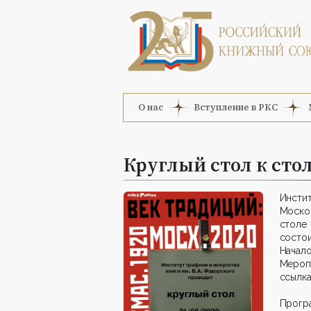
О нас
Вступление в РКС
Круглый стол к ст
Инстит
Москов
столе
состо
Начало
Мероп
ссылка
Програ