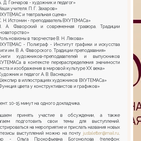
А. Д. Гончаров - художник и педагог»
Наши учителя. П. Г. Захаров»
ВХУТЕМАС и театральная сцена»
К. Н. Истомин - преподаватель ВХУТЕМАСа»
В. А. Фаворский и современная гравюра. Традиции
 новаторство»
Роль новизны в творчестве В. Н. Ляхова»
ВХУТЕМАС - Полиграф - Институт графики и искусства
ниги им. В. А. Фаворского. Традиции преподавания»
Книги художников-преподавателей и выпускников
ХУТЕМАСа в контексте перераспределения значимости
екста и изображения в мировой культуре ХХ века»
Художник и педагог А. В. Васнецов»
Шекспир в иллюстрациях художников ВХУТЕМАСа»
Функция цвета у конструктивистов и графиков»
ент: 10-15 минут на одного докладчика.
ашаем принять участие в обсуждении, а также
агаем подготовить свои темы для выступлений.
стрироваться на мероприятие и прислать названия новых
 тезисы выступлений можно на почту
justaletter@mail.ru
.
ор - Ольга Прокофьевна Богомолова (телефон: