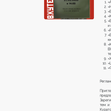
«
«
«
«
«
и
«
«
к
«
В
т
«
«
«
Реглам
Пригл
предл
Зареги
тем и
Курат