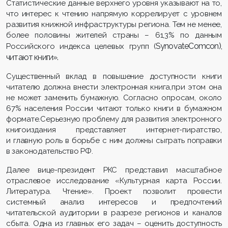
Статистические данные верхнего уровня указывают на то,
что интерес к чтению напрямую коррелирует с уровнем
развития книжной инфраструктуры региона. Тем не менее,
более половины жителей страны – 61,3% по данным
SynovateComcon),
Российского индекса целевых групп (
читают книги».
Существенный вклад в повышение доступности книги
читателю должна внести электронная книга,при этом она
не может заменить бумажную. Согласно опросам, около
67% населения России читают только книги в бумажном
формате.Серьезную проблему для развития электронного
книгоиздания представляет интернет-пиратство,
и главную роль в борьбе с ним должны сыграть поправки
в законодательство РФ.
Далее вице-президент РКС представил масштабное
отраслевое исследование «Культурная карта России.
Литература. Чтение». Проект позволит провести
системный анализ интересов и предпочтений
читательской аудитории в разрезе регионов и каналов
сбыта. Одна из главных его задач – оценить доступность