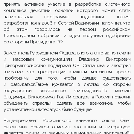
принять активное участие в разработке системного
комплекса действий, основой которого может стать
национальная программа поддержки чтения,
разработанная в 2006 г. Сергей Вадимович напомнил, что
об этом говорилось на первом российском
Литературном собрании, и идея получила одобрение
со стороны Президента РФ.
З
аместитель Руководителя Федерального агентства по печати
и массовым коммуникациям Владимир Викторович
Григорьевполностью поддержал
С.В. Степашина и заострил
внимание, что преференции книжным магазинам просто
необходимы для того, чтобы дальше существовать
и развиваться.Также нуждается в льготах со стороны
государстваи электронное книгоиздание.По мнению
Владимира Викторовича, Год Литературы в России позволит
объединить отрасльи сделать все возможное, чтобы
у отечественной литературы было будущее.
Вице-президент Российского книжного союза Олег
Евгеньевич Новиков отметил, что книги и литература
являются одним из значимых национальных достижений,