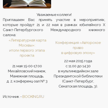
Уважаемые коллеги!
Приглашаем Вас принять участие в мероприятиях,
которые пройдут 21 и 22 мая в рамках юбилейного X
Санкт-Петербургского Международного книжного
салона:
«Литературная карта
Конференция «Авторское
Москвы»:
право
итоги первого этапа
в цифровую эпоху»
проекта
22 мая 2015 года
21 мая 15-00-17.00
с 11.00 до 14.30
Михайловский манеж,
в мультимедийном зале
Манежная площадь,
Президентской библиотеки
д. 2, конференц-зал № 3
(Санкт-Петербург,
Сенатская площадь, 3).
Источник -
BOOKING.RU