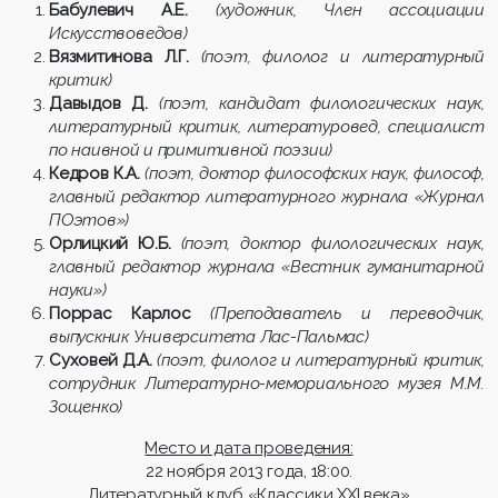
Бабулевич А.Е.
(художник, Член ассоциации
Искусствоведов)
Вязмитинова Л.Г.
(поэт, филолог и литературный
критик)
Давыдов Д.
(поэт, кандидат филологических наук,
литературный критик, литературовед, специалист
по наивной и примитивной поэзии)
Кедров К.А.
(поэт, доктор философских наук, философ,
главный редактор литературного журнала «Журнал
ПОэтов»)
Орлицкий Ю.Б.
(поэт, доктор филологических наук,
главный редактор журнала «Вестник гуманитарной
науки»)
Поррас Карлос
(Преподаватель и переводчик,
выпускник Университета Лас-Пальмас)
Суховей Д.А.
(поэт, филолог и литературный критик,
сотрудник Литературно-мемориального музея М.М.
Зощенко)
Место и дата проведения:
22 ноября 2013 года, 18:00.
Литературный клуб «Классики XXI века»